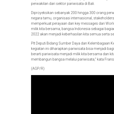
perwakilan dari sektor pariwisata di Bali.
Diproyeksikan sebanyak 200 hingga 300 orang perw
negara tamu, organisasi internasional, stakeholders
memperkuat perayaan dan key messages dari World 
milik kita bersama, bangsa Indonesia sebagai bagi
2022 akan menjadi keberhasilan kita semua serta sel
Plt Deputi Bidang Sumber Daya dan Kelembagaan 
kegiatan ini diharapkan pariwisata bisa menjadi ba
berarti pariwisata menjadi milik kita bersama dan
membangun bangsa melalui pariwisata,” kata Frans
(AGP/R)