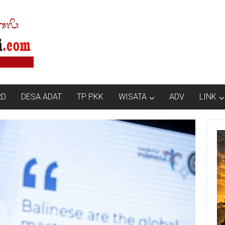
RD
DESA ADAT
TP PKK
WISATA
ADV
LINK