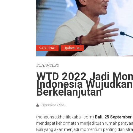
NASIONAL
Update Bali
25/09/2022
WTD 2022 Jadi Mom
Indonesia Wujudkan
Berkelanjutan
Diposkan Oleh:
(nangunsatkhertilokabali.com)-
Bali, 25 September
mendapat kehormatan menjadi tuan rumah perayaa
Bali yang akan menjadi momentum penting dan stra