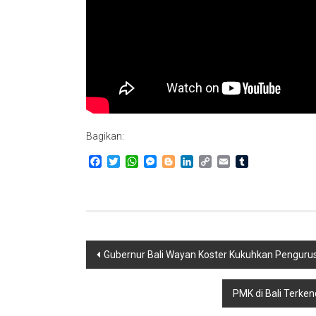
Bagikan:
Facebook
Twitter
WhatsApp
Messenger
Blogger
LinkedIn
Copy
Email
Tumblr
Link
Navigasi
Gubernur Bali Wayan Koster Kukuhkan Pengurus
pos
PMK di Bali Terken