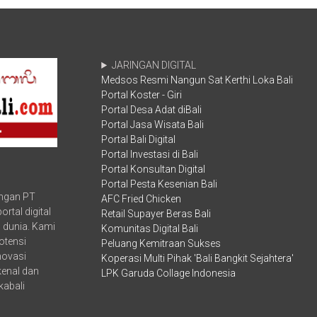
Keterbukaan
Motivasi
Informasi
Siswa
Publik
SMKN
1
Denpasar
JARINGAN DIGITAL
Ciptakan
Medsos Resmi Nangun Sat Kerthi Loka Bali
Motor
Portal Koster - Giri
Hingga
Kompor
Portal Desa Adat diBali
Listrik
Portal Jasa Wisata Bali
Portal Bali Digital
Portal Investasi di Bali
Portal Konsultan Digital
Portal Pesta Kesenian Bali
ungan PT
AFC Fried Chicken
rtal digital
Retail Supayer Beras Bali
 dunia. Kami
Komunitas Digital Bali
otensi
Peluang Kemitraan Sukses
inovasi
Koperasi Multi Pihak 'Bali Bangkit Sejahtera'
kenal dan
LPK Garuda Collage Indonesia
kabali