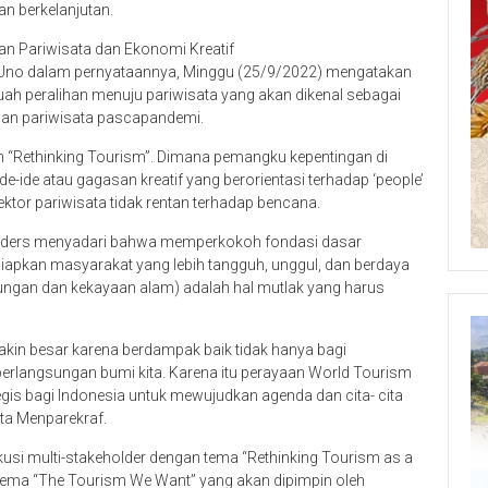
an berkelanjutan.
an Pariwisata dan Ekonomi Kreatif
 Uno dalam pernyataannya, Minggu (25/9/2022) mengatakan
uah peralihan menuju pariwisata yang akan dikenal sebagai
uan pariwisata pascapandemi.
h “Rethinking Tourism”. Dimana pemangku kepentingan di
de-ide atau gagasan kreatif yang berorientasi terhadap ‘people’
ektor pariwisata tidak rentan terhadap bencana.
olders menyadari bahwa memperkokoh fondasi dasar
apkan masyarakat yang lebih tangguh, unggul, dan berdaya
kungan dan kekayaan alam) adalah hal mutlak yang harus
makin besar karena berdampak baik tidak hanya bagi
berlangsungan bumi kita. Karena itu perayaan World Tourism
is bagi Indonesia untuk mewujudkan agenda dan cita- cita
ata Menparekraf.
kusi multi-stakeholder dengan tema “Rethinking Tourism as a
 tema “The Tourism We Want” yang akan dipimpin oleh