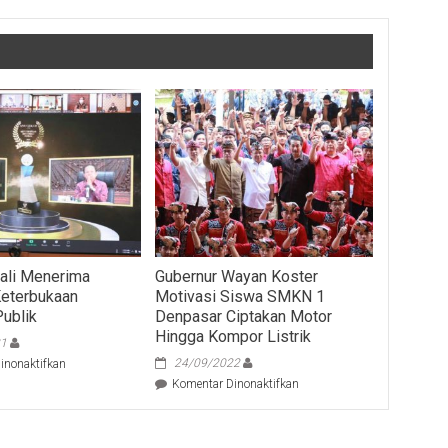
ali Menerima
Gubernur Wayan Koster
Keterbukaan
Motivasi Siswa SMKN 1
Publik
Denpasar Ciptakan Motor
Hingga Kompor Listrik
21
pada
24/09/2022
inonaktifkan
Pemprov
pada
Komentar Dinonaktifkan
Bali
Gubernur
Menerima
Wayan
Anugerah
Koster