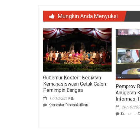
Mungkin Anda Menyukai
Gubernur Koster : Kegiatan
Kemahasiswaan Cetak Calon
Pemprov B
Pemimpin Bangsa
Anugerah 
Informasi 
17/10/2019
pada
Komentar Dinonaktifkan
26/10/20
Gubernur
Komentar D
Koster
:
Kegiatan
Kemahasiswaan
Cetak