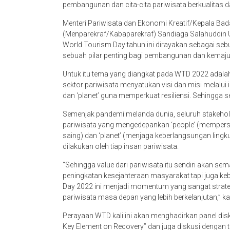
pembangunan dan cita-cita pariwisata berkualitas d
Menteri Pariwisata dan Ekonomi Kreatif/Kepala Bad
(Menparekraf/Kabaparekraf) Sandiaga Salahuddin
World Tourism Day tahun ini dirayakan sebagai seb
sebuah pilar penting bagi pembangunan dan kemaj
Untuk itu tema yang diangkat pada WTD 2022 adala
sektor pariwisata menyatukan visi dan misi melalui i
dan ‘planet’ guna memperkuat resiliensi. Sehingga s
Semenjak pandemi melanda dunia, seluruh stakeh
pariwisata yang mengedepankan ‘people’ (mempersi
saing) dan ‘planet’ (menjaga keberlangsungan ling
dilakukan oleh tiap insan pariwisata.
“Sehingga value dari pariwisata itu sendiri akan se
peningkatan kesejahteraan masyarakat tapi juga ke
Day 2022 ini menjadi momentum yang sangat strateg
pariwisata masa depan yang lebih berkelanjutan,” k
Perayaan WTD kali ini akan menghadirkan panel dis
Key Element on Recovery” dan juga diskusi dengan