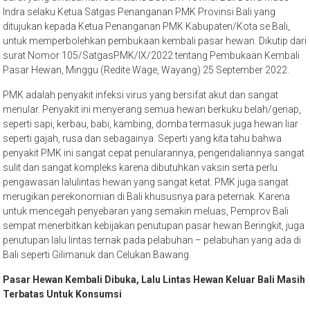
Indra selaku Ketua Satgas Penanganan PMK Provinsi Bali yang
ditujukan kepada Ketua Penanganan PMK Kabupaten/Kota se Bali,
untuk memperbolehkan pembukaan kembali pasar hewan. Dikutip dari
surat Nomor 105/SatgasPMK/IX/2022 tentang Pembukaan Kembali
Pasar Hewan, Minggu (Redite Wage, Wayang) 25 September 2022.
PMK adalah penyakit infeksi virus yang bersifat akut dan sangat
menular. Penyakit ini menyerang semua hewan berkuku belah/genap,
seperti sapi, kerbau, babi, kambing, domba termasuk juga hewan liar
seperti gajah, rusa dan sebagainya. Seperti yang kita tahu bahwa
penyakit PMK ini sangat cepat penularannya, pengendaliannya sangat
sulit dan sangat kompleks karena dibutuhkan vaksin serta perlu
pengawasan lalulintas hewan yang sangat ketat. PMK juga sangat
merugikan perekonomian di Bali khususnya para peternak. Karena
untuk mencegah penyebaran yang semakin meluas, Pemprov Bali
sempat menerbitkan kebijakan penutupan pasar hewan Beringkit, juga
penutupan lalu lintas ternak pada pelabuhan – pelabuhan yang ada di
Bali seperti Gilimanuk dan Celukan Bawang.
Pasar Hewan Kembali Dibuka, Lalu Lintas Hewan Keluar Bali Masih
Terbatas Untuk Konsumsi