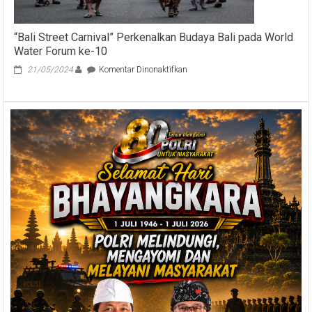
“Bali Street Carnival” Perkenalkan Budaya Bali pada World
Water Forum ke-10
pada
21/05/2024
Komentar Dinonaktifkan
“Bali
Street
Carnival”
Perkenalkan
Budaya
Bali
pada
World
Water
Forum
ke-
10