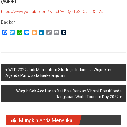
(AGP/R)
https://www.youtube.com/watch?v=RyRTbS5QGLs&t=2s
Bagikan:
Facebook
Twitter
WhatsApp
Messenger
Blogger
LinkedIn
Copy
Email
Tumblr
Link
Navigasi
WTD 2022 Jadi Momentum Strategis Indonesia Wujudkan
Agenda Pariwisata Berkelanjutan
pos
Wagub Cok Ace Harap Bali Bisa Berikan Vibrasi Positif pada
Rangkaian World Tourism Day 2022
Mungkin Anda Menyukai