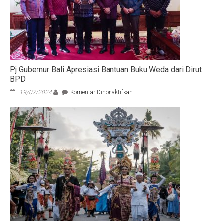
Pj Gubernur Bali Apresiasi Bantuan Buku Weda dari Dirut
BPD
pada
19/07/2024
Komentar Dinonaktifkan
Pj
Gubernur
Bali
Apresiasi
Bantuan
Buku
Weda
dari
Dirut
BPD