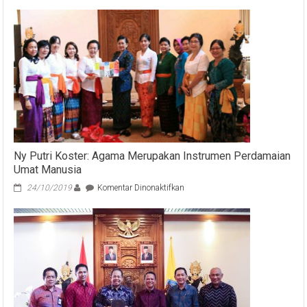
Ny Putri Koster: Agama Merupakan Instrumen Perdamaian
Umat Manusia
pada
24/10/2019
Komentar Dinonaktifkan
Ny
Putri
Koster:
Agama
Merupakan
Instrumen
Perdamaian
Umat
Manusia