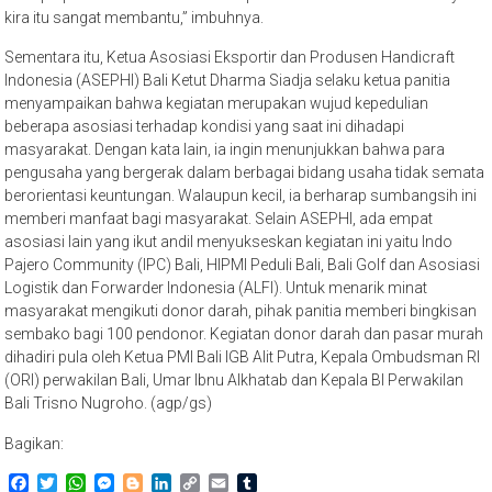
kira itu sangat membantu,” imbuhnya.
Sementara itu, Ketua Asosiasi Eksportir dan Produsen Handicraft
Indonesia (ASEPHI) Bali Ketut Dharma Siadja selaku ketua panitia
menyampaikan bahwa kegiatan merupakan wujud kepedulian
beberapa asosiasi terhadap kondisi yang saat ini dihadapi
masyarakat. Dengan kata lain, ia ingin menunjukkan bahwa para
pengusaha yang bergerak dalam berbagai bidang usaha tidak semata
berorientasi keuntungan. Walaupun kecil, ia berharap sumbangsih ini
memberi manfaat bagi masyarakat. Selain ASEPHI, ada empat
asosiasi lain yang ikut andil menyukseskan kegiatan ini yaitu Indo
Pajero Community (IPC) Bali, HIPMI Peduli Bali, Bali Golf dan Asosiasi
Logistik dan Forwarder Indonesia (ALFI). Untuk menarik minat
masyarakat mengikuti donor darah, pihak panitia memberi bingkisan
sembako bagi 100 pendonor. Kegiatan donor darah dan pasar murah
dihadiri pula oleh Ketua PMI Bali IGB Alit Putra, Kepala Ombudsman RI
(ORI) perwakilan Bali, Umar Ibnu Alkhatab dan Kepala BI Perwakilan
Bali Trisno Nugroho. (agp/gs)
Bagikan:
Facebook
Twitter
WhatsApp
Messenger
Blogger
LinkedIn
Copy
Email
Tumblr