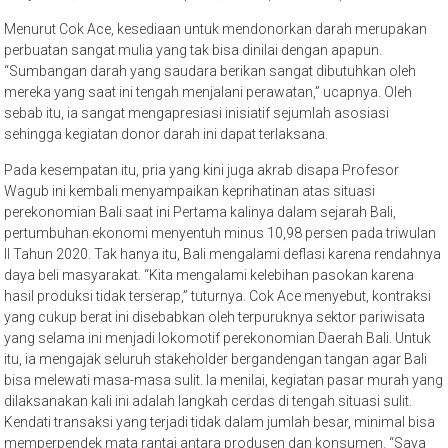
Menurut Cok Ace, kesediaan untuk mendonorkan darah merupakan
perbuatan sangat mulia yang tak bisa dinilai dengan apapun.
“Sumbangan darah yang saudara berikan sangat dibutuhkan oleh
mereka yang saat ini tengah menjalani perawatan,” ucapnya. Oleh
sebab itu, ia sangat mengapresiasi inisiatif sejumlah asosiasi
sehingga kegiatan donor darah ini dapat terlaksana.
Pada kesempatan itu, pria yang kini juga akrab disapa Profesor
Wagub ini kembali menyampaikan keprihatinan atas situasi
perekonomian Bali saat ini Pertama kalinya dalam sejarah Bali,
pertumbuhan ekonomi menyentuh minus 10,98 persen pada triwulan
II Tahun 2020. Tak hanya itu, Bali mengalami deflasi karena rendahnya
daya beli masyarakat. “Kita mengalami kelebihan pasokan karena
hasil produksi tidak terserap,” tuturnya. Cok Ace menyebut, kontraksi
yang cukup berat ini disebabkan oleh terpuruknya sektor pariwisata
yang selama ini menjadi lokomotif perekonomian Daerah Bali. Untuk
itu, ia mengajak seluruh stakeholder bergandengan tangan agar Bali
bisa melewati masa-masa sulit. Ia menilai, kegiatan pasar murah yang
dilaksanakan kali ini adalah langkah cerdas di tengah situasi sulit.
Kendati transaksi yang terjadi tidak dalam jumlah besar, minimal bisa
memperpendek mata rantai antara produsen dan konsumen. “Saya