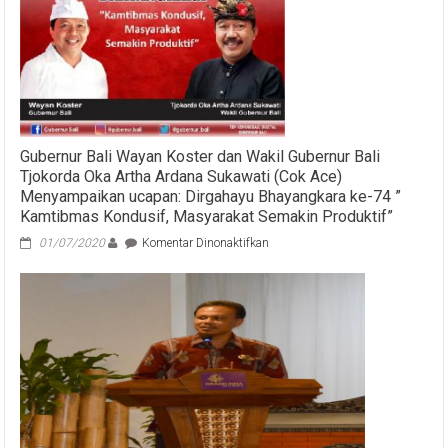
Gubernur Bali Wayan Koster dan Wakil Gubernur Bali
Tjokorda Oka Artha Ardana Sukawati (Cok Ace)
Menyampaikan ucapan: Dirgahayu Bhayangkara ke-74 ”
Kamtibmas Kondusif, Masyarakat Semakin Produktif”
pada
01/07/2020
Komentar Dinonaktifkan
Gubernur
Bali
Wayan
Koster
dan
Wakil
Gubernur
Bali
Tjokorda
Oka
Artha