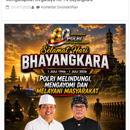
pada
01/07/2020
Komentar Dinonaktifkan
Ketua
TP
PKK
Dan
Dekranasda
Provinsi
Bali
Mengucapkan
Dirgahayu
Ke
74
Bayangkara