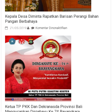
Ardana
Sukawati
(Cok
Kepala Desa Diminta Rapatkan Barisan Perangi Bahan
Ace)
Menyampaikan
Pangan Berbahaya
ucapan:
pada
21/05/2019
Komentar Dinonaktifkan
Dirgahayu
Kepala
Bhayangkara
Desa
ke-
Diminta
74
Rapatkan
”
Barisan
Kamtibmas
Perangi
Kondusif,
Bahan
Masyarakat
Pangan
Semakin
Berbahaya
Produktif”
Ketua TP PKK Dan Dekranasda Provinsi Bali
Mengucapkan Dirgahayu Ke 74 Bayangkara