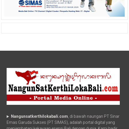
Nangunsatkerthilokabali.com
, di bawah naungan PT Sinar
Emas Garuda Sukses (PT SIMAS), adalah portal digital yang
menjembatani kekayaan esensi Bali dengan dunia. Kami hadir