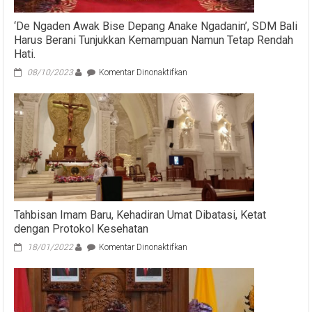
‘De Ngaden Awak Bise Depang Anake Ngadanin’, SDM Bali
Harus Berani Tunjukkan Kemampuan Namun Tetap Rendah
Hati.
pada
08/10/2023
Komentar Dinonaktifkan
‘De
Ngaden
Awak
Bise
Depang
Anake
Ngadanin’,
SDM
Bali
Harus
Berani
Tahbisan Imam Baru, Kehadiran Umat Dibatasi, Ketat
Tunjukkan
dengan Protokol Kesehatan
Kemampuan
pada
Namun
18/01/2022
Komentar Dinonaktifkan
Tahbisan
Tetap
Imam
Rendah
Baru,
Hati.
Kehadiran
Umat