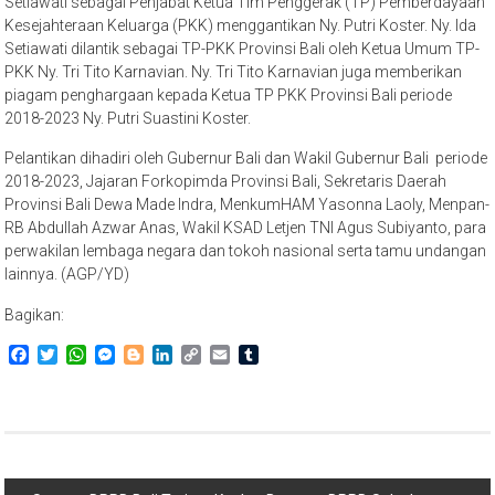
Setiawati sebagai Penjabat Ketua Tim Penggerak (TP) Pemberdayaan
Kesejahteraan Keluarga (PKK) menggantikan Ny. Putri Koster. Ny. Ida
Setiawati dilantik sebagai TP-PKK Provinsi Bali oleh Ketua Umum TP-
PKK Ny. Tri Tito Karnavian. Ny. Tri Tito Karnavian juga memberikan
piagam penghargaan kepada Ketua TP PKK Provinsi Bali periode
2018-2023 Ny. Putri Suastini Koster.
Pelantikan dihadiri oleh Gubernur Bali dan Wakil Gubernur Bali periode
2018-2023, Jajaran Forkopimda Provinsi Bali, Sekretaris Daerah
Provinsi Bali Dewa Made Indra, MenkumHAM Yasonna Laoly, Menpan-
RB Abdullah Azwar Anas, Wakil KSAD Letjen TNI Agus Subiyanto, para
perwakilan lembaga negara dan tokoh nasional serta tamu undangan
lainnya. (AGP/YD)
Bagikan:
Facebook
Twitter
WhatsApp
Messenger
Blogger
LinkedIn
Copy
Email
Tumblr
Link