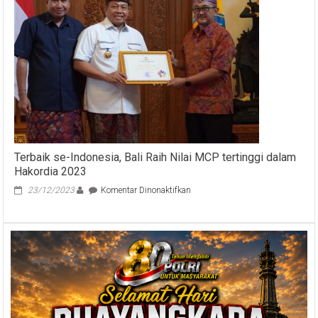
Dibatasi,
Ketat
dengan
Protokol
Kesehatan
Terbaik se-Indonesia, Bali Raih Nilai MCP tertinggi dalam
Hakordia 2023
pada
23/12/2023
Komentar Dinonaktifkan
Terbaik
se-
Indonesia,
Bali
Raih
Nilai
MCP
tertinggi
dalam
Hakordia