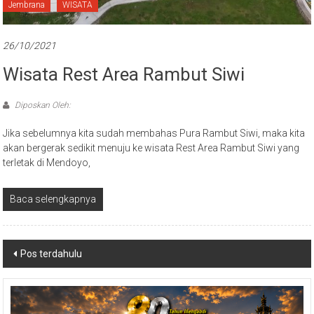
Jembrana
WISATA
26/10/2021
Wisata Rest Area Rambut Siwi
Diposkan Oleh:
Jika sebelumnya kita sudah membahas Pura Rambut Siwi, maka kita
akan bergerak sedikit menuju ke wisata Rest Area Rambut Siwi yang
terletak di Mendoyo,
Baca selengkapnya
Navigasi
Pos terdahulu
pos