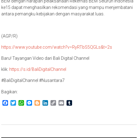
BEM dengan harapan pelaksanaan Rekernas BEM Seluruh Indonesia
ke15 dapat menghasilkan rekomendasi yang mampu menjembatani
antara pemangku kebijakan dengan masyarakat luas.
(AGP/R)
https://www.youtube.com/watch?v=RyRTbS5QGLs&t=2s
Baru! Tayangan Video dari Bali Digital Channel
klik:
https://s.id/BaliDigitalChannel
#BaliDigitalChannel #Nusantara7
Bagikan:
Facebook
Twitter
WhatsApp
Messenger
Blogger
LinkedIn
Copy
Email
Tumblr
Link