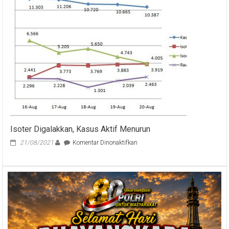
Nasional
dan
Provinsi
Bali
Kamis,
03-
02-
2022
Isoter Digalakkan, Kasus Aktif Menurun
pada
21/08/2021
Komentar Dinonaktifkan
Isoter
Digalakkan,
Kasus
Aktif
Menurun