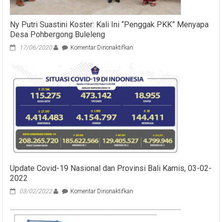
Ny Putri Suastini Koster: Kali Ini “Penggak PKK” Menyapa
Desa Pohbergong Buleleng
pada
17/06/2020
Komentar Dinonaktifkan
Ny
Putri
Suastini
Koster:
Kali
Ini
“Penggak
PKK”
Menyapa
Desa
Pohbergong
Buleleng
Update Covid-19 Nasional dan Provinsi Bali Kamis, 03-02-
2022
pada
03/02/2022
Komentar Dinonaktifkan
Update
Covid-
19