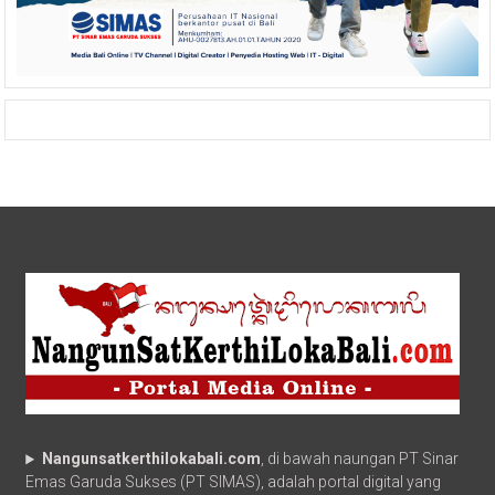
Nangunsatkerthilokabali.com
, di bawah naungan PT Sinar
Emas Garuda Sukses (PT SIMAS), adalah portal digital yang