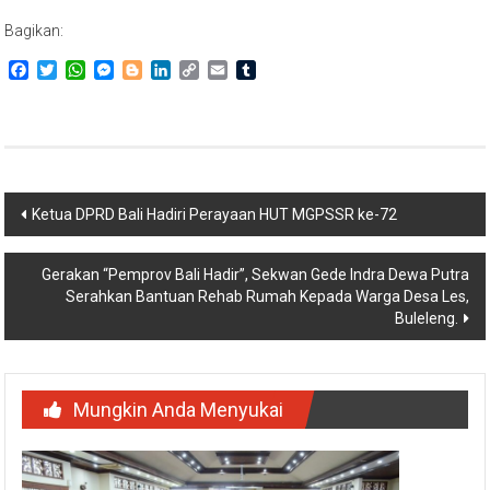
Bagikan:
Facebook
Twitter
WhatsApp
Messenger
Blogger
LinkedIn
Copy
Email
Tumblr
Link
Navigasi
Ketua DPRD Bali Hadiri Perayaan HUT MGPSSR ke-72
pos
Gerakan “Pemprov Bali Hadir”, Sekwan Gede Indra Dewa Putra
Serahkan Bantuan Rehab Rumah Kepada Warga Desa Les,
Buleleng.
Mungkin Anda Menyukai