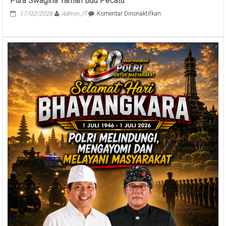
Pura Swagina Taman Buu Pecatu
pada
17/02/2026
Admin_IT
Komentar Dinonaktifkan
Wakil
Ketua
I
DPRD
Bali
Hadiri
Upacara
Memungkah
di
Pura
Swagina
Taman
Buu
Pecatu