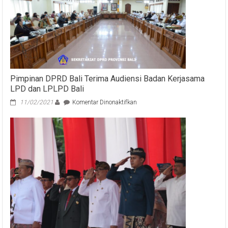
Pimpinan DPRD Bali Terima Audiensi Badan Kerjasama
LPD dan LPLPD Bali
pada
11/02/2021
Komentar Dinonaktifkan
Pimpinan
DPRD
Bali
Terima
Audiensi
Badan
Kerjasama
LPD
dan
LPLPD
Bali