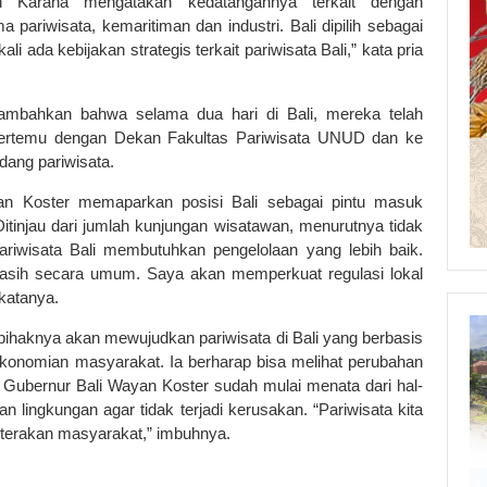
 Karana mengatakan kedatangannya terkait dengan
ariwisata, kemaritiman dan industri. Bali dipilih sebagai
i ada kebijakan strategis terkait pariwisata Bali,” kata pria
nambahkan bahwa selama dua hari di Bali, mereka telah
, bertemu dengan Dekan Fakultas Pariwisata UNUD dan ke
idang pariwisata.
n Koster memaparkan posisi Bali sebagai pintu masuk
Ditinjau dari jumlah kunjungan wisatawan, menurutnya tidak
riwisata Bali membutuhkan pengelolaan yang lebih baik.
masih secara umum. Saya akan memperkuat regulasi lokal
katanya.
ihaknya akan mewujudkan pariwisata di Bali yang berbasis
ekonomian masyarakat. Ia berharap bisa melihat perubahan
. Gubernur Bali Wayan Koster sudah mulai menata dari hal-
 lingkungan agar tidak terjadi kerusakan. “Pariwisata kita
hterakan masyarakat,” imbuhnya.