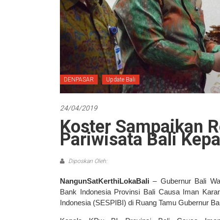
DENPASAR
Update Bali
24/04/2019
Koster Sampaikan 
Pariwisata Bali Kep
Diposkan Oleh:
NangunSatKerthiLokaBali
– Gubernur Bali Wa
Bank Indonesia Provinsi Bali Causa Iman Karana
Indonesia (SESPIBI) di Ruang Tamu Gubernur Bali,