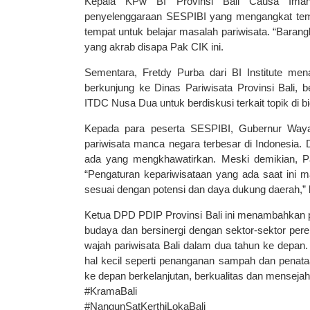
Kepala KPw BI Provinsi Bali Causa Iman
penyelenggaraan SESPIBI yang mengangkat tema p
tempat untuk belajar masalah pariwisata. “Barangkal
yang akrab disapa Pak CIK ini.
Sementara, Fretdy Purba dari BI Institute me
berkunjung ke Dinas Pariwisata Provinsi Bali
ITDC Nusa Dua untuk berdiskusi terkait topik di b
Kepada para peserta SESPIBI, Gubernur Waya
pariwisata manca negara terbesar di Indonesia. 
ada yang mengkhawatirkan. Meski demikian, Pa
“Pengaturan kepariwisataan yang ada saat ini 
sesuai dengan potensi dan daya dukung daerah,” 
Ketua DPD PDIP Provinsi Bali ini menambahkan p
budaya dan bersinergi dengan sektor-sektor per
wajah pariwisata Bali dalam dua tahun ke depan
hal kecil seperti penanganan sampah dan penataan
ke depan berkelanjutan, berkualitas dan menseja
#KramaBali
#NangunSatKerthiLokaBali