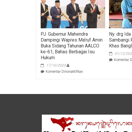
PJ. Gubernur Mahendra
Ny. drg Id
Dampingi Wapres Ma’ruf Amin
Sambangi 
Buka Sidang Tahunan AALCO
Khas Bangl
ke-61, Bahas Berbagai Isu
01/12/20
Hukum
Komentar D
17/10/2023
pada
Komentar Dinonaktifkan
PJ.
Gubernur
Mahendra
Dampingi
Wapres
Ma’ruf
Amin
Buka
Sidang
Tahunan
AALCO