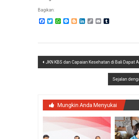
Bagikan:
Facebook
Twitter
WhatsApp
Messenger
Blogger
LinkedIn
Copy
Email
Tumblr
Link
Navigasi
JKN KBS dan Capaian Kesehatan di Bali Dapat A
pos
Sejalan deng
Mungkin Anda Menyukai