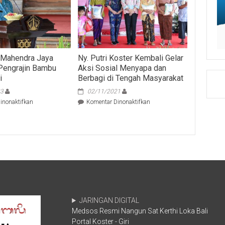
a Mahendra Jaya
Ny. Putri Koster Kembali Gelar
Pengrajin Bambu
Aksi Sosial Menyapa dan
i
Berbagi di Tengah Masyarakat
23
02/11/2021
pada
pada
inonaktifkan
Komentar Dinonaktifkan
Ny.
Ny.
drg
Putri
Ida
Koster
Mahendra
Kembali
Jaya
Gelar
Sambangi
Aksi
Pengrajin
Sosial
Bambu
Menyapa
Khas
dan
Bangli
Berbagi
JARINGAN DIGITAL
di
Tengah
Medsos Resmi Nangun Sat Kerthi Loka Bali
Masyarakat
Portal Koster - Giri