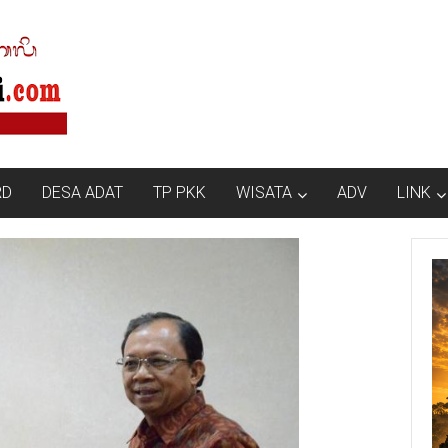
RD
DESA ADAT
TP PKK
WISATA
ADV
LINK