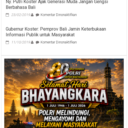
Ny. Putri Koster Ajak Generasi Muda Jangan Gengsi
Berbahasa Bali
pada
23/02/2019
Komentar Dinonaktifkan
Ny.
Putri
Gubernur Koster: Pemprov Bali Jamin Keterbukaan
Koster
Informasi Publik untuk Masyarakat
Ajak
Generasi
pada
11/10/2019
Komentar Dinonaktifkan
Muda
Gubernur
Jangan
Koster:
Gengsi
Pemprov
Berbahasa
Bali
Bali
Jamin
Keterbukaan
Informasi
Publik
untuk
Masyarakat