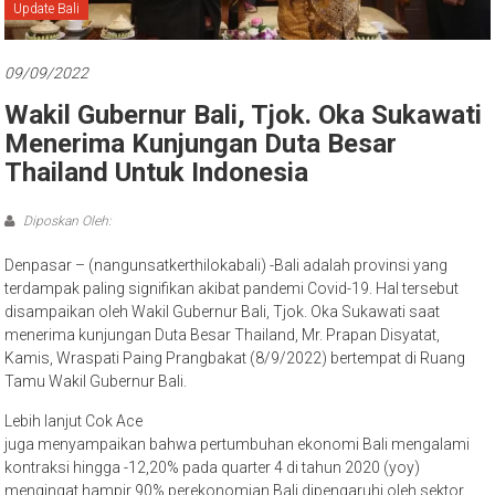
Bali
Update Bali
09/09/2022
Wakil Gubernur Bali, Tjok. Oka Sukawati
Menerima Kunjungan Duta Besar
Thailand Untuk Indonesia
Diposkan Oleh:
Denpasar – (nangunsatkerthilokabali) -Bali adalah provinsi yang
terdampak paling signifikan akibat pandemi Covid-19. Hal tersebut
disampaikan oleh Wakil Gubernur Bali, Tjok. Oka Sukawati saat
menerima kunjungan Duta Besar Thailand, Mr. Prapan Disyatat,
Kamis, Wraspati Paing Prangbakat (8/9/2022) bertempat di Ruang
Tamu Wakil Gubernur Bali.
Lebih lanjut Cok Ace
juga menyampaikan bahwa pertumbuhan ekonomi Bali mengalami
kontraksi hingga -12,20% pada quarter 4 di tahun 2020 (yoy)
mengingat hampir 90% perekonomian Bali dipengaruhi oleh sektor