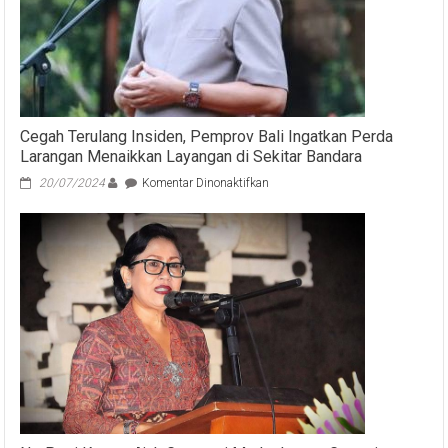
Cegah Terulang Insiden, Pemprov Bali Ingatkan Perda
Larangan Menaikkan Layangan di Sekitar Bandara
pada
20/07/2024
Komentar Dinonaktifkan
Cegah
Terulang
Insiden,
Pemprov
Bali
Ingatkan
Perda
Larangan
Menaikkan
Layangan
di
Sekitar
Bandara