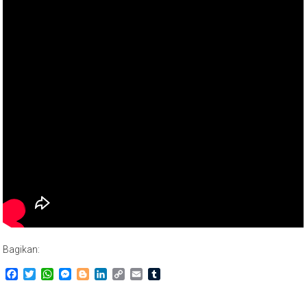
Bagikan:
Facebook
Twitter
WhatsApp
Messenger
Blogger
LinkedIn
Copy
Email
Tumblr
Link