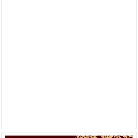
diwakili
oleh
Wakil
Gubernur
Bali
Tjokorda
Oka
Artha
Ardana
Sukawati
menghadiri
Mahasabha
IV
Dharmopadesa
2019