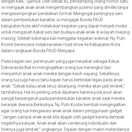
dengan baik,” ujarnya. Oleh sebab itu, pendamping orang nomor satu
ini mengajak anak-anak mengembangkan potensi yang dimiliki tanpa
mengesampingkan pendidikan formal. Mengingat pentingnya seni
dalam pembentukan karakter, ia mengajak Bunda PAUD
kabupaten/kota aktif melakukan kegiatan yang dapat menjadi media
untuk mengasah bakat seni dan budaya anak-anak di wilayah masing-
masing. Setelah beberapa kali menggelar kegiatan webinar, Ny. Putri
Koster berencana melaksanakan road show ke Kabupaten/Kota
dalam rangkaian Bunda PAUD Menyapa.
Pada bagian lain, perempuan yang juga menjabat sebagai Ketua
Dekranasda Bali ini mengingatkan orang tua merangkul dan
menyentuh anak-anak mereka dengan kasih sayang. Sebaliknya,
orang tua juga harus tahu kapan harus bertindak tegas pada anak-
anak. “Sebab kalau anak terus disanjung, mereka akan jadi lembek,”
tambahnya. Hal ini penting untuk dipahami karena pola asuh akan
sangat berpengaruh pada pembentukan karakter anak saat mereka
beranjak dewasa.Berikutnya, Ny. Putri Koster kembali mengingatkan
agar orang tua mengawasi anak-anak dalam penggunaan gadget.
“Jangan sampai anak-anak kita dijajah oleh gadget karena dampak
negatifnya banyak. Anak-anak akan cenderung individualis dan
fisiknya juga lembek,” ungkapnya. Sejalan dengan makin melandainya