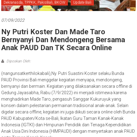
Bali
Dekranasda, TPPKK, PakisBali, BKOW
Update Bali
07/09/2022
Ny Putri Koster Dan Made Taro
Bernyanyi Dan Mendongeng Bersama
Anak PAUD Dan TK Secara Online
Diposkan Oleh:
(nangunsatkerthilokabali),Ny. Putri Suastini Koster selaku Bunda
PAUD Provinsi Bali menggelar kegiatan menyapa, mendongeng,
bernyanyi dan bermain. Kegiatan yang dilaksanakan secara offline di
Gedung Jayasabha, Rabu (7/9/2022) ini menjadi istimewa karena
menghadirkan Made Taro, pengasuh Sanggar Kukuruyuk yang
konsen dalam pelestarian permainan tradisional anak-anak. Selain
digelar secara offline, kegiatan ini juga diikuti secara online oleh Bunda
PAUD Kabupaten/Kota se-Bali, Ikatan Guru Taman Kanak-Kanak
Indonesia (IGTKI) dan Himpunan Pendidik dan Tenaga Kependidikan
Anak Usia Dini Indonesia (HIMPAUDI) dengan menyertakan anak PAUD