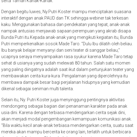
serta Taman Kanak-Kanak.
Dengan begitu luwes, Ny.Putri Koster mampu menciptakan suasana
interaktif dengan anak PAUD dan TK sehingga webiner tak terkesan
kaku. Menggunakan bahasa dan pendekatan yang tepat, anak-anak
nampak antusias menjawab sapaan perempuan yang akrab disapa
Bunda Putri itu.Kepada anak-anak yang mengikuti kegiatan itu, Bunda
Putri memperkenalkan sosok Made Taro. “Dulu Ibu dilatih oleh beliau.
Ibu banyak belajar menyanyi dan seni teater di sanggar beliau,”
ucapnya seraya menyampaikan rasa syukur karena Made Taro tetap
sehat di usianya yang sudah melewati 80 tahun. Salah satu momen
yang paling diingatnya adalah saat ikut dalam pertunjukan teater yang
membawakan cerita kura-kura. Pengalaman yang diperolehnya itu
membawa dampak besar bagi perjalanan hidupnya yang kemudian
dikenal sebagai seniman multi talenta.
Selain itu, Ny. Putri Koster juga menyinggung pentingnya aktivitas
mendongeng sebagai bagian dari penanaman karakter pada anak
usia dini. Karena dengan terbiasa mendengarkan cerita sejak dini,
akan menjadi modal pengembangan kemampuan komunikasi anak.
“Bila waktu kecil anak-anak terbiasa mendengarkan cerita, suatu saat
mereka akan mampu bercerita ke orang lain, terlatih untuk berbicara