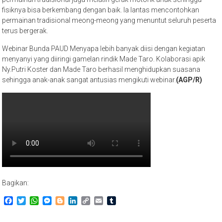
fisiknya bisa berkembang dengan baik. Ia lantas mencontohkan
permainan tradisional meong-meong yang menuntut seluruh peserta
terus bergerak.
Webinar Bunda PAUD Menyapa lebih banyak diisi dengan kegiatan
menyanyi yang diiringi gamelan rindik Made Taro. Kolaborasi apik
Ny.Putri Koster dan Made Taro berhasil menghidupkan suasana
sehingga anak-anak sangat antusias mengikuti webinar.
(AGP/R)
Bagikan:
Facebook
Twitter
WhatsApp
Messenger
Blogger
LinkedIn
Copy
Email
Tumblr
Link