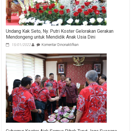
Undang Kak Seto, Ny. Putri Koster Gelorakan Gerakan
Mendongeng untuk Mendidik Anak Usia Dini
pada
15/01/2022
Komentar Dinonaktifkan
Undang
Kak
Seto,
Ny.
Putri
Koster
Gelorakan
Gerakan
Mendongeng
untuk
Mendidik
Anak
Usia
Dini