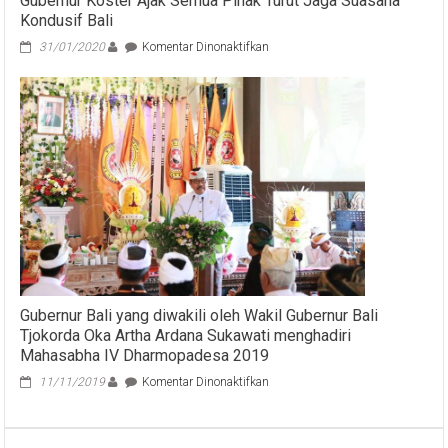
Gubernur Koster Ajak Semua Pihak Turut Jaga Suasana
Kondusif Bali
pada
31/01/2020
Komentar Dinonaktifkan
Gubernur
Koster
Ajak
Semua
Pihak
Turut
Jaga
Suasana
Kondusif
Bali
Gubernur Bali yang diwakili oleh Wakil Gubernur Bali
Tjokorda Oka Artha Ardana Sukawati menghadiri
Mahasabha IV Dharmopadesa 2019
pada
11/11/2019
Komentar Dinonaktifkan
Gubernur
Bali
yang