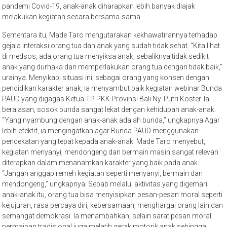
pandemi Covid-19, anak-anak diharapkan lebih banyak diajak
melakukan kegiatan secara bersama-sama.
Sementara itu, Made Taro mengutarakan kekhawatirannya terhadap
gejala interaksi orang tua dan anak yang sudah tidak sehat. “Kita lihat
di medsos, ada orang tua menyiksa anak, sebaliknya tidak sedikit
anak yang durhaka dan memperlakukan orang tua dengan tidak baik,”
urainya. Menyikapi situasi ini, sebagai orang yang konsen dengan
pendidikan karakter anak, ia menyambut baik kegiatan webinar Bunda
PAUD yang digagas Ketua TP PKK Provinsi Bali Ny. Putri Koster. Ia
beralasan, sosok bunda sangat lekat dengan kehidupan anak-anak.
“Yang nyambung dengan anak-anak adalah bunda,” ungkapnya.Agar
lebih efektif, ia mengingatkan agar Bunda PAUD menggunakan
pendekatan yang tepat kepada anak-anak. Made Taro menyebut,
kegiatan menyanyi, mendongeng dan bermain masih sangat relevan
diterapkan dalam menanamkan karakter yang baik pada anak.
“Jangan anggap remeh kegiatan seperti menyanyi, bermain dan
mendongeng,” ungkapnya. Sebab melalui aktivitas yang digemari
anak-anak itu, orang tua bisa menyisipkan pesan-pesan moral seperti
kejujuran, rasa percaya diri, kebersamaan, menghargai orang lain dan
semangat demokrasi. Ia menambahkan, selain sarat pesan moral,
permainan tradisional juga melatih gerak motorik anak sehingga