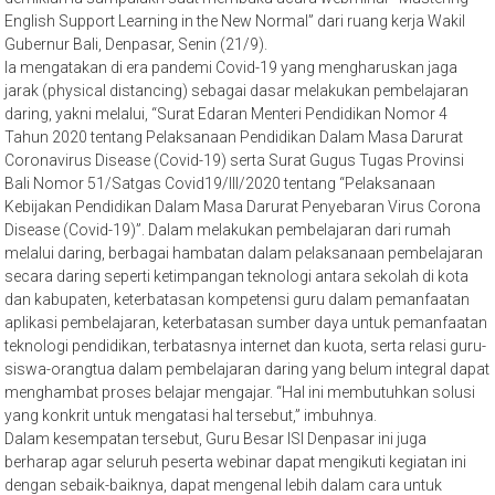
English Support Learning in the New Normal” dari ruang kerja Wakil
Gubernur Bali, Denpasar, Senin (21/9).
Ia mengatakan di era pandemi Covid-19 yang mengharuskan jaga
jarak (physical distancing) sebagai dasar melakukan pembelajaran
daring, yakni melalui, “Surat Edaran Menteri Pendidikan Nomor 4
Tahun 2020 tentang Pelaksanaan Pendidikan Dalam Masa Darurat
Coronavirus Disease (Covid-19) serta Surat Gugus Tugas Provinsi
Bali Nomor 51/Satgas Covid19/III/2020 tentang “Pelaksanaan
Kebijakan Pendidikan Dalam Masa Darurat Penyebaran Virus Corona
Disease (Covid-19)”. Dalam melakukan pembelajaran dari rumah
melalui daring, berbagai hambatan dalam pelaksanaan pembelajaran
secara daring seperti ketimpangan teknologi antara sekolah di kota
dan kabupaten, keterbatasan kompetensi guru dalam pemanfaatan
aplikasi pembelajaran, keterbatasan sumber daya untuk pemanfaatan
teknologi pendidikan, terbatasnya internet dan kuota, serta relasi guru-
siswa-orangtua dalam pembelajaran daring yang belum integral dapat
menghambat proses belajar mengajar. “Hal ini membutuhkan solusi
yang konkrit untuk mengatasi hal tersebut,” imbuhnya.
Dalam kesempatan tersebut, Guru Besar ISI Denpasar ini juga
berharap agar seluruh peserta webinar dapat mengikuti kegiatan ini
dengan sebaik-baiknya, dapat mengenal lebih dalam cara untuk