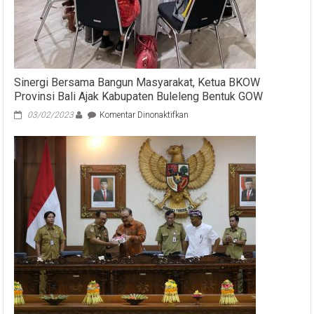
Sinergi Bersama Bangun Masyarakat, Ketua BKOW
Provinsi Bali Ajak Kabupaten Buleleng Bentuk GOW
pada
03/02/2023
Komentar Dinonaktifkan
Sinergi
Bersama
Bangun
Masyarakat,
Ketua
BKOW
Provinsi
Bali
Ajak
Kabupaten
Buleleng
Bentuk
GOW