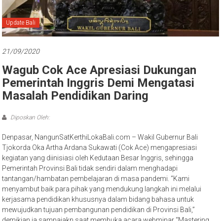
Bali
Update Bali
21/09/2020
Wagub Cok Ace Apresiasi Dukungan
Pemerintah Inggris Demi Mengatasi
Masalah Pendidikan Daring
Diposkan Oleh:
Denpasar, NangunSatKerthiLokaBali.com – Wakil Gubernur Bali
Tjokorda Oka Artha Ardana Sukawati (Cok Ace) mengapresiasi
kegiatan yang diinisiasi oleh Kedutaan Besar Inggris, sehingga
Pemerintah Provinsi Bali tidak sendiri dalam menghadapi
tantangan/hambatan pembelajaran di masa pandemi. “Kami
menyambut baik para pihak yang mendukung langkah ini melalui
kerjasama pendidikan khususnya dalam bidang bahasa untuk
mewujudkan tujuan pembangunan pendidikan di Provinsi Bali,”
demikian ia sampaiakn saat membuka acara webminar “Mastering