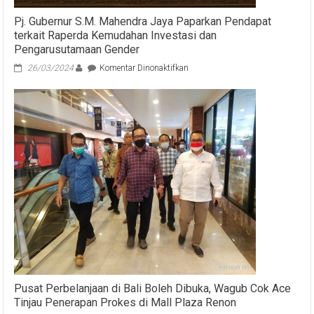
Pj. Gubernur S.M. Mahendra Jaya Paparkan Pendapat
terkait Raperda Kemudahan Investasi dan
Pengarusutamaan Gender
pada
26/03/2024
Komentar Dinonaktifkan
Pj.
Gubernur
S.M.
Mahendra
Jaya
Paparkan
Pendapat
terkait
Raperda
Kemudahan
Investasi
dan
Pengarusutamaan
Gender
Pusat Perbelanjaan di Bali Boleh Dibuka, Wagub Cok Ace
Tinjau Penerapan Prokes di Mall Plaza Renon