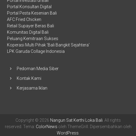
Portal Investasi di Bali
Portal Konsultan Digital
Portal Pesta Kesenian Bali
AFC Fried Chicken
Retail Supayer Beras Bali
Komunitas Digital Bali
Peluang Kemitraan Sukses
Koperasi Multi Pihak 'Bali Bangkit Sejahtera'
LPK Garuda Collage Indonesia
Pedoman Media Siber
Kontak Kami
Kerjasama Iklan
Copyright © 2026
Nangun Sat Kerthi Loka Bali
. All rights
reserved. Tema:
ColorNews
oleh ThemeGrill. Dipersembahkan oleh
WordPress
.