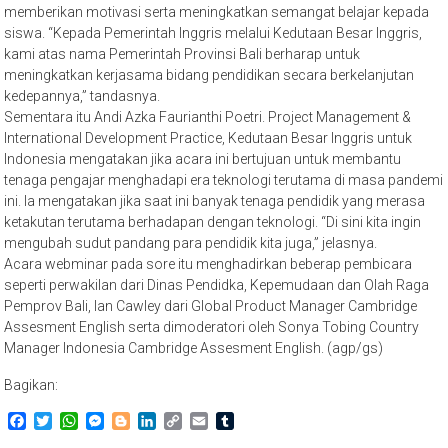
memberikan motivasi serta meningkatkan semangat belajar kepada
siswa. “Kepada Pemerintah Inggris melalui Kedutaan Besar Inggris,
kami atas nama Pemerintah Provinsi Bali berharap untuk
meningkatkan kerjasama bidang pendidikan secara berkelanjutan
kedepannya,” tandasnya.
Sementara itu Andi Azka Faurianthi Poetri. Project Management &
International Development Practice, Kedutaan Besar Inggris untuk
Indonesia mengatakan jika acara ini bertujuan untuk membantu
tenaga pengajar menghadapi era teknologi terutama di masa pandemi
ini. Ia mengatakan jika saat ini banyak tenaga pendidik yang merasa
ketakutan terutama berhadapan dengan teknologi. “Di sini kita ingin
mengubah sudut pandang para pendidik kita juga,” jelasnya.
Acara webminar pada sore itu menghadirkan beberap pembicara
seperti perwakilan dari Dinas Pendidka, Kepemudaan dan Olah Raga
Pemprov Bali, Ian Cawley dari Global Product Manager Cambridge
Assesment English serta dimoderatori oleh Sonya Tobing Country
Manager Indonesia Cambridge Assesment English. (agp/gs)
Bagikan:
Facebook
Twitter
WhatsApp
Messenger
Blogger
LinkedIn
Copy
Email
Tumblr
Link