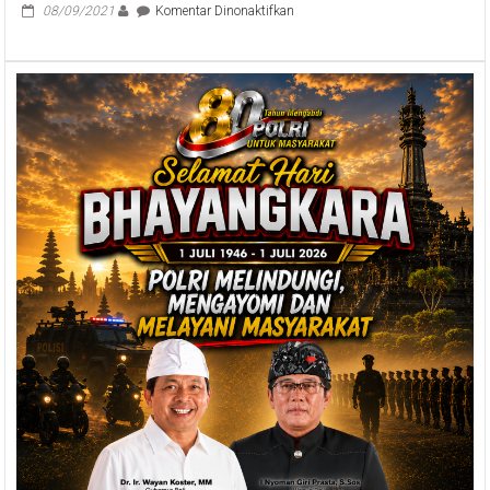
pada
08/09/2021
Komentar Dinonaktifkan
Pusat
Perbelanjaan
di
Bali
Boleh
Dibuka,
Wagub
Cok
Ace
Tinjau
Penerapan
Prokes
di
Mall
Plaza
Renon