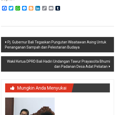
Facebook
Twitter
WhatsApp
Messenger
Blogger
LinkedIn
Copy
Email
Tumblr
Link
Navigasi
Pj. Gubernur Bali Tegaskan Pungutan Wisatawan Asing Untuk
Penanganan Sampah dan Pelestarian Budaya
pos
Wakil Ketua DPRD Bali Hadiri Undangan Tawur Prayascita Bhumi
dan Padanan Desa Adat Peliatan
Mungkin Anda Menyukai