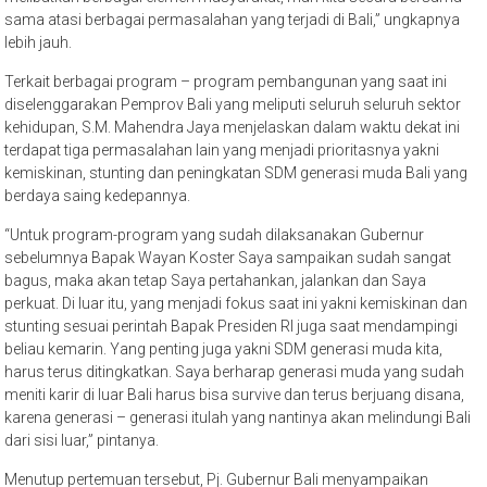
sama atasi berbagai permasalahan yang terjadi di Bali,” ungkapnya
lebih jauh.
Terkait berbagai program – program pembangunan yang saat ini
diselenggarakan Pemprov Bali yang meliputi seluruh seluruh sektor
kehidupan, S.M. Mahendra Jaya menjelaskan dalam waktu dekat ini
terdapat tiga permasalahan lain yang menjadi prioritasnya yakni
kemiskinan, stunting dan peningkatan SDM generasi muda Bali yang
berdaya saing kedepannya.
“Untuk program-program yang sudah dilaksanakan Gubernur
sebelumnya Bapak Wayan Koster Saya sampaikan sudah sangat
bagus, maka akan tetap Saya pertahankan, jalankan dan Saya
perkuat. Di luar itu, yang menjadi fokus saat ini yakni kemiskinan dan
stunting sesuai perintah Bapak Presiden RI juga saat mendampingi
beliau kemarin. Yang penting juga yakni SDM generasi muda kita,
harus terus ditingkatkan. Saya berharap generasi muda yang sudah
meniti karir di luar Bali harus bisa survive dan terus berjuang disana,
karena generasi – generasi itulah yang nantinya akan melindungi Bali
dari sisi luar,” pintanya.
Menutup pertemuan tersebut, Pj. Gubernur Bali menyampaikan