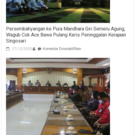
Persembahyangan ke Pura Mandhara Giri Semeru Agung,
Wagub Cok Ace Bawa Pulang Keris Peninggalan Kerajaan
Singosari
pada
27/12/2020
Komentar Dinonaktifkan
Persembahyangan
ke
Pura
Mandhara
Giri
Semeru
Agung,
Wagub
Cok
Ace
Bawa
Pulang
Keris
Peninggalan
Kerajaan