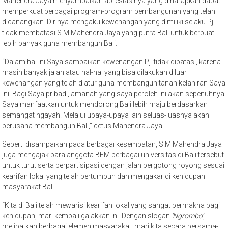
Mahendra Jaya menyampaikan apresiasinya yang diharapkan dapat
memperkuat berbagai program-program pembangunan yang telah
dicanangkan. Dirinya mengaku kewenangan yang dimiliki selaku Pj.
tidak membatasi S.M Mahendra Jaya yang putra Bali untuk berbuat
lebih banyak guna membangun Bali.
“Dalam hal ini Saya sampaikan kewenangan Pj. tidak dibatasi, karena
masih banyak jalan atau hal-hal yang bisa dilakukan diluar
kewenangan yang telah diatur guna membangun tanah kelahiran Saya
ini. Bagi Saya pribadi, amanah yang saya peroleh ini akan sepenuhnya
Saya manfaatkan untuk mendorong Bali lebih maju berdasarkan
semangat ngayah. Melalui upaya-upaya lain seluas-luasnya akan
berusaha membangun Bali,” cetus Mahendra Jaya.
Seperti disampaikan pada berbagai kesempatan, S.M Mahendra Jaya
juga mengajak para anggota BEM berbagai universitas di Bali tersebut
untuk turut serta berpartisipasi dengan jalan bergotong royong sesuai
kearifan lokal yang telah bertumbuh dan mengakar di kehidupan
masyarakat Bali.
“Kita di Bali telah mewarisi kearifan lokal yang sangat bermakna bagi
kehidupan, mari kembali galakkan ini. Dengan slogan
‘Ngrombo’
,
melibatkan berbagai elemen masyarakat, mari kita secara bersama-