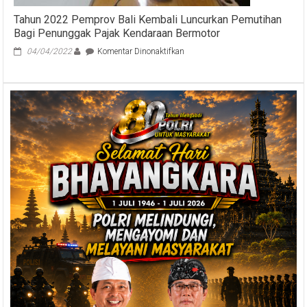
Singosari
Tahun 2022 Pemprov Bali Kembali Luncurkan Pemutihan
Bagi Penunggak Pajak Kendaraan Bermotor
pada
04/04/2022
Komentar Dinonaktifkan
Tahun
2022
Pemprov
Bali
Kembali
Luncurkan
Pemutihan
Bagi
Penunggak
Pajak
Kendaraan
Bermotor