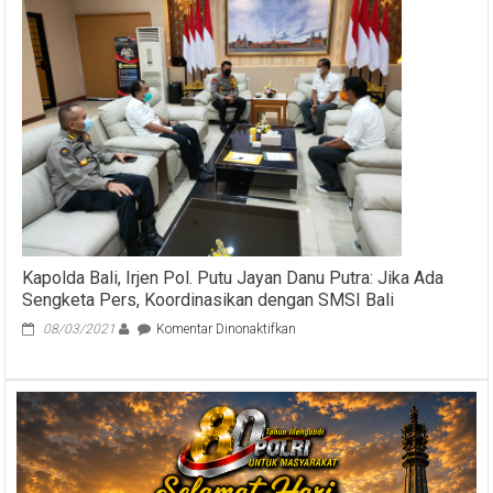
Jaya
Sebut
Ajik
Krisna
Sebagai
Pengusaha
yang
Menginspirasi
dan
Tidak
Cepat
Menyerah
Kapolda Bali, Irjen Pol. Putu Jayan Danu Putra: Jika Ada
Sengketa Pers, Koordinasikan dengan SMSI Bali
pada
08/03/2021
Komentar Dinonaktifkan
Kapolda
Bali,
Irjen
Pol.
Putu
Jayan
Danu
Putra: