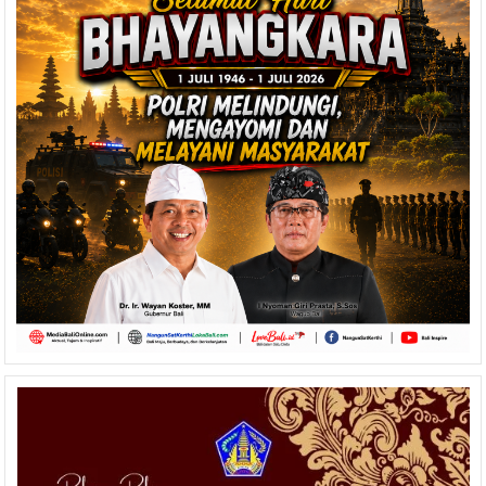
Jika
Ada
Sengketa
Pers,
Koordinasikan
dengan
SMSI
Bali