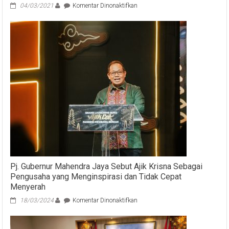
pada
04/03/2021
Komentar Dinonaktifkan
Usulkan
Medical
Destination,
Wagub
Bali
Terapkan
Konsep
Padma
Bhuana
Dalam
Seimbangkan
Kehidupan
Masyarakatnya
Pj. Gubernur Mahendra Jaya Sebut Ajik Krisna Sebagai
Pengusaha yang Menginspirasi dan Tidak Cepat
Menyerah
pada
18/03/2024
Komentar Dinonaktifkan
Pj.
Gubernur
Mahendra