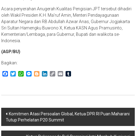
Acara penyerahan Anugerah Kualitas Pengisian JPT tersebut dihadiri
oleh Wakil Presiden K.H. Ma’ruf Amin, Menteri Pendayagunaan
Aparatur Negara dan RB Abdullah Azwar Anas, Gubernur Jogjakarta
Sri Sultan Hamengku Buwono X, Ketua KASN Agus Pramusinto,
Kementerian/Lembaga, para Gubernur, Bupati dan walikota se-
Indonesia.
(AGP/BU)
Bagikan:
Facebook
Twitter
WhatsApp
Messenger
Blogger
LinkedIn
Copy
Email
Tumblr
Link
Navigasi
Komitmen Atasi Persoalan Global, Ketua DPR RI Puan Maharani
Tutup Perhelatan P20 Summit
pos