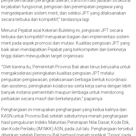
penyerderhanaan perangkat daerah, transformasi jabatan struktural
ke jabatan fungsional, pengisian dan penempatan pegawai yang
mengedepankan sistem merit, dan seleksi JPT yang dilaksanakan
secara terbuka dan kompetitif,” tandasnya lagi.
Menurut Pejabat asal Kekeran Buleleng ini, pengisian JPT secara
terbuka dan kompetitif merupakan bagian dari implementasi sistem
merit pada aspek promosi dan mutasi. Kualitas pengisian JPT yang
baik akan mendapatkan Pejabat yang berkompeten dan berkinerja
tinggi dalam mewujudkan target organisasi.
“Oleh karena itu, Pemerintah Provinsi Bali akan terus berusaha untuk
mengakselerasi peningkatan kualitas pengisian JPT melalui
penguatan pengawasan, pelaksanaan berbagai bentuk koordinasi
dan asistensi, peningkatan kolaborasi serta kerja sama dengan lebih
banyak instansi pemerintah maupun lembaga untuk mendorong
perbaikan secara masif dan berkelanjutan,” paparnya.
Penghargaan ini merupakan penghargaan yang kedua kalinya dari
KASN untuk Provinsi Bali setelah sebelumnya meraih penghargaan
hasil pengukuran Indeks Maturitas Penerapan Nilai Dasar, Kode Etik,
dan Kode Perilaku (IM NKK) ASN, pada Juli lalu. Penghargaan tersebut
diberikan setelah Pemprov Bali berhasil meraih predikat ‘Tinggi’ pada