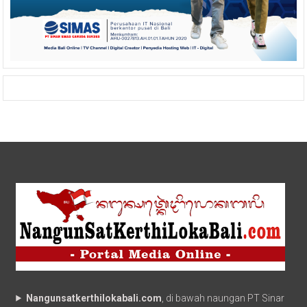
Nangunsatkerthilokabali.com
, di bawah naungan PT Sinar