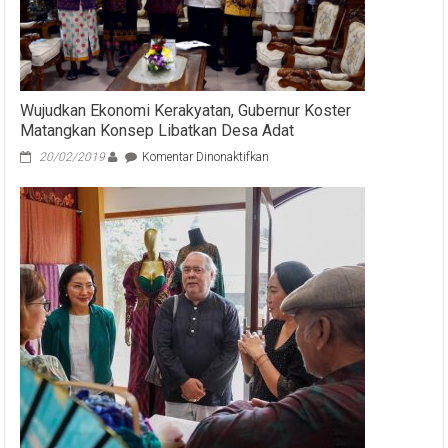
Bandara
Ngurah
Rai
Wujudkan Ekonomi Kerakyatan, Gubernur Koster
Matangkan Konsep Libatkan Desa Adat
pada
20/02/2019
Komentar Dinonaktifkan
Wujudkan
Ekonomi
Kerakyatan,
Gubernur
Koster
Matangkan
Konsep
Libatkan
Desa
Adat