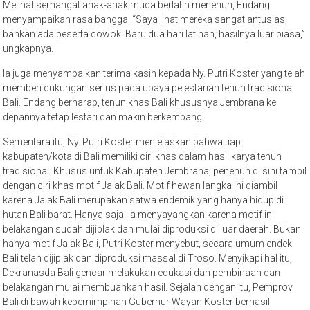
Melihat semangat anak-anak muda berlatih menenun, Endang
menyampaikan rasa bangga. “Saya lihat mereka sangat antusias,
bahkan ada peserta cowok. Baru dua hari latihan, hasilnya luar biasa,”
ungkapnya.
Ia juga menyampaikan terima kasih kepada Ny. Putri Koster yang telah
memberi dukungan serius pada upaya pelestarian tenun tradisional
Bali. Endang berharap, tenun khas Bali khususnya Jembrana ke
depannya tetap lestari dan makin berkembang.
Sementara itu, Ny. Putri Koster menjelaskan bahwa tiap
kabupaten/kota di Bali memiliki ciri khas dalam hasil karya tenun
tradisional. Khusus untuk Kabupaten Jembrana, penenun di sini tampil
dengan ciri khas motif Jalak Bali. Motif hewan langka ini diambil
karena Jalak Bali merupakan satwa endemik yang hanya hidup di
hutan Bali barat. Hanya saja, ia menyayangkan karena motif ini
belakangan sudah dijiplak dan mulai diproduksi di luar daerah. Bukan
hanya motif Jalak Bali, Putri Koster menyebut, secara umum endek
Bali telah dijiplak dan diproduksi massal di Troso. Menyikapi hal itu,
Dekranasda Bali gencar melakukan edukasi dan pembinaan dan
belakangan mulai membuahkan hasil. Sejalan dengan itu, Pemprov
Bali di bawah kepemimpinan Gubernur Wayan Koster berhasil