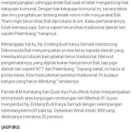
memperjuangkan sehingga endek Bali saat ini telah mengantongi hak
kekayaan komunal. Dengan hak kekayaan komunal ini, secara teknis
dan ilmu pengetahuan tentang endek resmi milik masyarakat Bali.
“Kami ingin tenun khas Bali diproduksi di sini. Kalau pemasarannya,
boleh kemana saja. Sama seperti tenun khas tradisional daerah lain
seperti Palembang,” harapnya.
Menanggapi hal itu, Ny. Endang Budi Karya Semadi mendorong
Dekranasda Bali menyampaikan protes keras kepada daerah yang
mewilayahi produsen kain jiplakan tenun tradisional. Menurut
pengamatannya, yang dijiplak bukan hanya tenun Bali, tapi juga
daerah lain seperti NTT dan Palembang. “Sayang sekali, ini harus di
protes keras. Kita mesti pikirkan penenun tradisional. Ini budaya
bangsa yang harus dilindungi,” tandasnya.
Pemilik IKM Kembang Sari Gusti Ayu Putu Windi Astari menyampaikan
terima kasih atas kunjungan rombongan istri Menhub RI. Ia pun
menyambut Ny. Endang Budi Karya Semadi dengan selempangan
selendang bermotif pala taji. Dijelaskan Windi Astari, IKM yang
dikelolanya membina 25 penenun.
(AGP/BU)