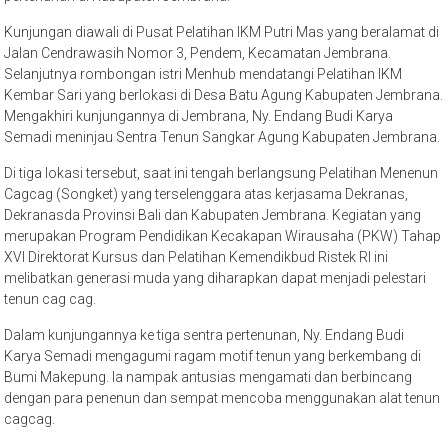
Kunjungan diawali di Pusat Pelatihan IKM Putri Mas yang beralamat di
Jalan Cendrawasih Nomor 3, Pendem, Kecamatan Jembrana.
Selanjutnya rombongan istri Menhub mendatangi Pelatihan IKM
Kembar Sari yang berlokasi di Desa Batu Agung Kabupaten Jembrana.
Mengakhiri kunjungannya di Jembrana, Ny. Endang Budi Karya
Semadi meninjau Sentra Tenun Sangkar Agung Kabupaten Jembrana.
Di tiga lokasi tersebut, saat ini tengah berlangsung Pelatihan Menenun
Cagcag (Songket) yang terselenggara atas kerjasama Dekranas,
Dekranasda Provinsi Bali dan Kabupaten Jembrana. Kegiatan yang
merupakan Program Pendidikan Kecakapan Wirausaha (PKW) Tahap
XVI Direktorat Kursus dan Pelatihan Kemendikbud Ristek RI ini
melibatkan generasi muda yang diharapkan dapat menjadi pelestari
tenun cag cag.
Dalam kunjungannya ke tiga sentra pertenunan, Ny. Endang Budi
Karya Semadi mengagumi ragam motif tenun yang berkembang di
Bumi Makepung. Ia nampak antusias mengamati dan berbincang
dengan para penenun dan sempat mencoba menggunakan alat tenun
cagcag.