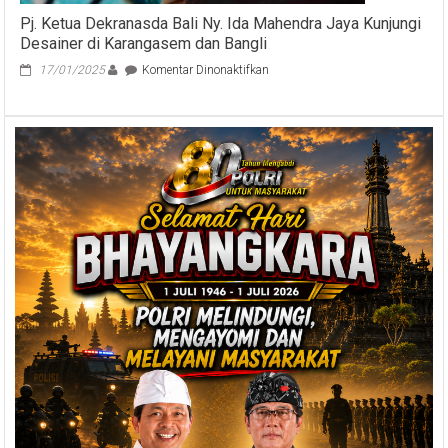
Pj. Ketua Dekranasda Bali Ny. Ida Mahendra Jaya Kunjungi
Desainer di Karangasem dan Bangli
pada
17/01/2025
Komentar Dinonaktifkan
Pj.
Ketua
Dekranasda
Bali
Ny.
Ida
Mahendra
Jaya
Kunjungi
Desainer
di
Karangasem
dan
Bangli