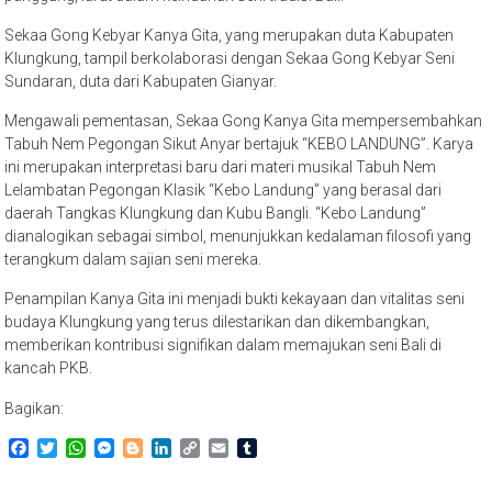
Sekaa Gong Kebyar Kanya Gita, yang merupakan duta Kabupaten
Klungkung, tampil berkolaborasi dengan Sekaa Gong Kebyar Seni
Sundaran, duta dari Kabupaten Gianyar.
Mengawali pementasan, Sekaa Gong Kanya Gita mempersembahkan
Tabuh Nem Pegongan Sikut Anyar bertajuk “KEBO LANDUNG”. Karya
ini merupakan interpretasi baru dari materi musikal Tabuh Nem
Lelambatan Pegongan Klasik “Kebo Landung” yang berasal dari
daerah Tangkas Klungkung dan Kubu Bangli. “Kebo Landung”
dianalogikan sebagai simbol, menunjukkan kedalaman filosofi yang
terangkum dalam sajian seni mereka.
Penampilan Kanya Gita ini menjadi bukti kekayaan dan vitalitas seni
budaya Klungkung yang terus dilestarikan dan dikembangkan,
memberikan kontribusi signifikan dalam memajukan seni Bali di
kancah PKB.
Bagikan:
Facebook
Twitter
WhatsApp
Messenger
Blogger
LinkedIn
Copy
Email
Tumblr
Link