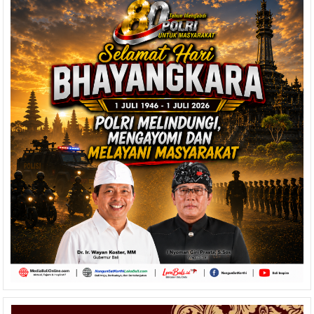
Kain
Tenun
Songket
Bali
Mulai
Ditinggalkan
Masyarakat