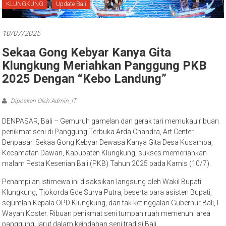
Bali
KLUNGKUNG
Update Bali
10/07/2025
Sekaa Gong Kebyar Kanya Gita
Klungkung Meriahkan Panggung PKB
2025 Dengan “Kebo Landung”
Diposkan Oleh:Admin_IT
DENPASAR, Bali – Gemuruh gamelan dan gerak tari memukau ribuan
penikmat seni di Panggung Terbuka Arda Chandra, Art Center,
Denpasar. Sekaa Gong Kebyar Dewasa Kanya Gita Desa Kusamba,
Kecamatan Dawan, Kabupaten Klungkung, sukses memeriahkan
malam Pesta Kesenian Bali (PKB) Tahun 2025 pada Kamis (10/7).
Penampilan istimewa ini disaksikan langsung oleh Wakil Bupati
Klungkung, Tjokorda Gde Surya Putra, beserta para asisten Bupati,
sejumlah Kepala OPD Klungkung, dan tak ketinggalan Gubernur Bali, I
Wayan Koster. Ribuan penikmat seni tumpah ruah memenuhi area
panggung, larut dalam keindahan seni tradisi Bali.