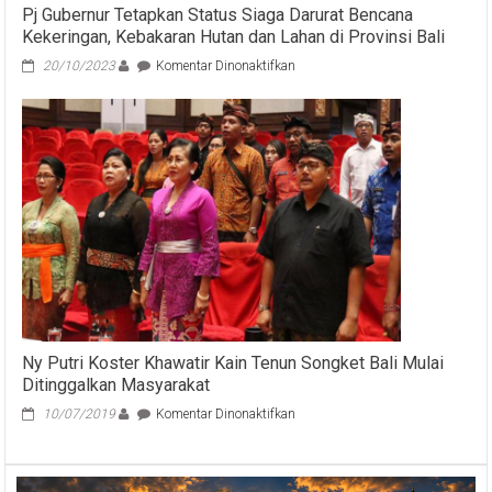
Pj Gubernur Tetapkan Status Siaga Darurat Bencana
Kekeringan, Kebakaran Hutan dan Lahan di Provinsi Bali
pada
20/10/2023
Komentar Dinonaktifkan
Pj
Gubernur
Tetapkan
Status
Siaga
Darurat
Bencana
Kekeringan,
Kebakaran
Hutan
dan
Lahan
di
Provinsi
Ny Putri Koster Khawatir Kain Tenun Songket Bali Mulai
Bali
Ditinggalkan Masyarakat
pada
10/07/2019
Komentar Dinonaktifkan
Ny
Putri
Koster
Khawatir