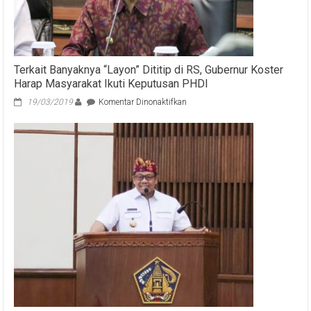
Terkait Banyaknya “Layon” Dititip di RS, Gubernur Koster
Harap Masyarakat Ikuti Keputusan PHDI
pada
19/03/2019
Komentar Dinonaktifkan
Terkait
Banyaknya
“Layon”
Dititip
di
RS,
Gubernur
Koster
Harap
Masyarakat
Ikuti
Keputusan
PHDI