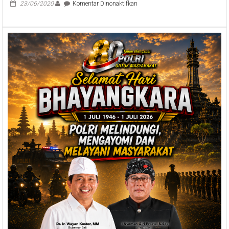
pada
23/06/2020
Komentar Dinonaktifkan
Tinjau
Rapid
Test
Massal
di
Pasar
Galiran,
Sekda
Dewa
Indra
Tegaskan
Langkah
Tracing
Covid-
19
Seluas-
luasnya