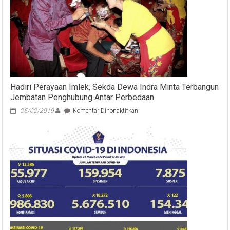
Hadiri Perayaan Imlek, Sekda Dewa Indra Minta Terbangun
Jembatan Penghubung Antar Perbedaan.
pada
25/02/2019
Komentar Dinonaktifkan
Hadiri
Perayaan
Imlek,
Sekda
Dewa
Indra
Minta
Terbangun
Jembatan
Penghubung
Antar
Perbedaan.