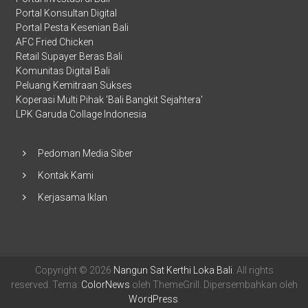
Portal Konsultan Digital
Portal Pesta Kesenian Bali
AFC Fried Chicken
Retail Supayer Beras Bali
Komunitas Digital Bali
Peluang Kemitraan Sukses
Koperasi Multi Pihak 'Bali Bangkit Sejahtera'
LPK Garuda Collage Indonesia
Pedoman Media Siber
Kontak Kami
Kerjasama Iklan
Copyright © 2026
Nangun Sat Kerthi Loka Bali
. All rights
reserved. Tema:
ColorNews
oleh ThemeGrill. Dipersembahkan oleh
WordPress
.