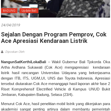
Bali
BADUNG
Update Bali
24/04/2019
Sejalan Dengan Program Pemprov, Cok
Ace Apresiasi Kendaraan Listrik
Diposkan Oleh:
NangunSatKerthiLokaBali
– Wakil Gubernur Bali Tjokorda Oka
Artha Ardhana Sukawati (Cok Ace) mengapresiasi kendaraan
listrik hasil rancangan Universitas Udayana yang bekerjasama
dengan ITB, ITS, UGM,UI, UNS dan Toyota Indonesia. Apresiasi
tersebut diutarakan Cok Ace menanggapi hasil laporan akhir fase 2
Riset Komprehensif Electrified Vehicle di Kampus UNUD Bukit
Jimbaran, Kabupaten Badung, Selasa (23/4).
Menurut Cok Ace, hasil penelitian mobil listrik yang dikerjakan para
akademisi sangat penting artinya dalam membantu pemerintah