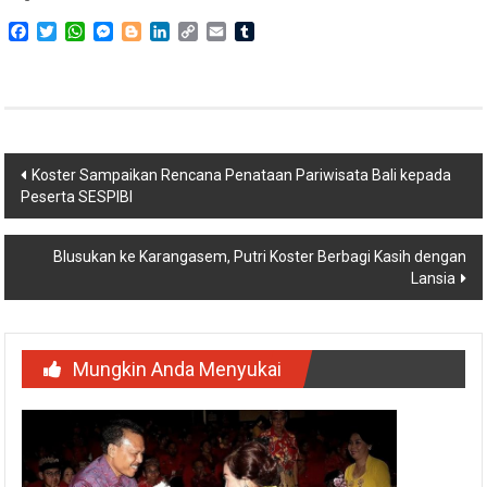
Facebook
Twitter
WhatsApp
Messenger
Blogger
LinkedIn
Copy
Email
Tumblr
Link
Navigasi
Koster Sampaikan Rencana Penataan Pariwisata Bali kepada
Peserta SESPIBI
pos
Blusukan ke Karangasem, Putri Koster Berbagi Kasih dengan
Lansia
Mungkin Anda Menyukai