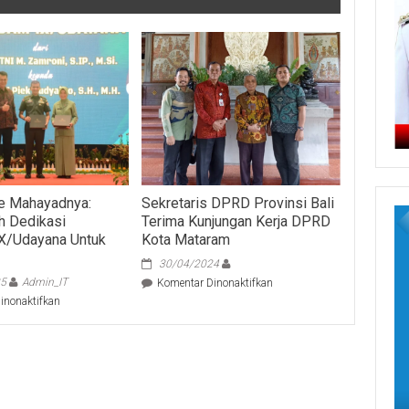
 Mahayadnya:
Sekretaris DPRD Provinsi Bali
h Dedikasi
Terima Kunjungan Kerja DPRD
X/Udayana Untuk
Kota Mataram
30/04/2024
25
Admin_IT
pada
Komentar Dinonaktifkan
Sekretaris
pada
inonaktifkan
DPRD
Dewa
Provinsi
Made
Bali
Mahayadnya:
Terima
Terimakasih
Kunjungan
Dedikasi
Kerja
Pangdam