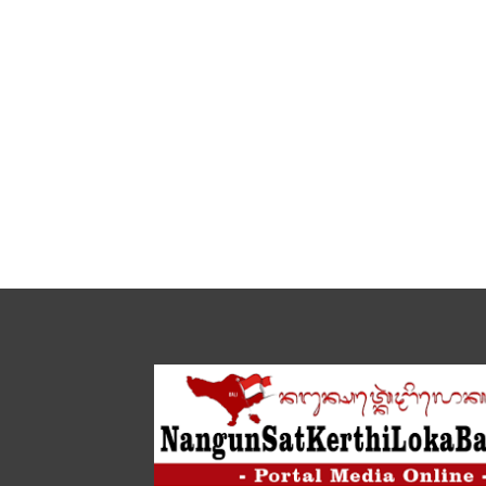
Acara
Kuliah
Kerja
Dalam
Negeri
Sespimti
Polri