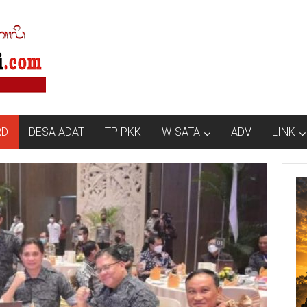
RD
DESA ADAT
TP PKK
WISATA
ADV
LINK