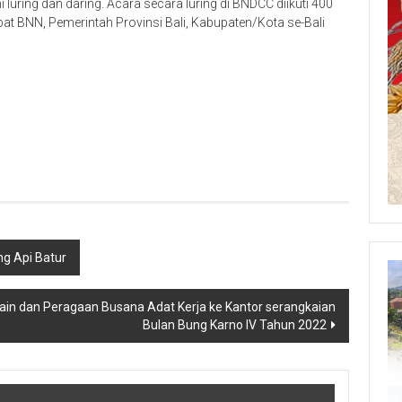
luring dan daring. Acara secara luring di BNDCC diikuti 400
abat BNN, Pemerintah Provinsi Bali, Kabupaten/Kota se-Bali
ng Api Batur
ain dan Peragaan Busana Adat Kerja ke Kantor serangkaian
Bulan Bung Karno IV Tahun 2022