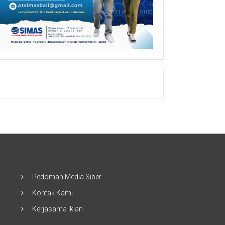
Pedoman Media Siber
Kontak Kami
Kerjasama Iklan