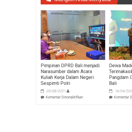
Pimpinan DPRD Bali menjadi
Dewa Made
Narasumber dalam Acara
Terimakasi
Kuliah Kerja Dalam Negeri
Pangdam I
Sespimti Polri
Bali
05/08/2021
16/04/20
pada
Komentar Dinonaktifkan
Komentar D
Pimpinan
DPRD
Bali
menjadi
Narasumber
dalam