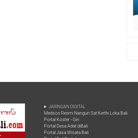
DPRD
IX/Udayana
Kota
Untuk
Mataram
Bali
JARINGAN DIGITAL
Medsos Resmi Nangun Sat Kerthi Loka Bali
Portal Koster - Giri
Portal Desa Adat diBali
Portal Jasa Wisata Bali