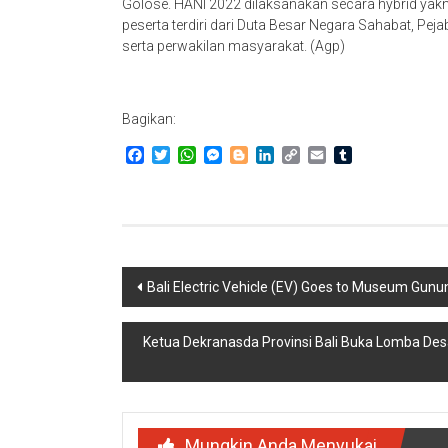
Golose. HANI 2022 dilaksanakan secara hybrid yakni 
peserta terdiri dari Duta Besar Negara Sahabat, Pej
serta perwakilan masyarakat. (Agp)
Bagikan:
Facebook
Twitter
WhatsApp
Messenger
Blogger
LinkedIn
Copy
Email
Tumblr
Link
Navigasi
Bali Electric Vehicle (EV) Goes to Museum Gunu
pos
Ketua Dekranasda Provinsi Bali Buka Lomba Des
Mungkin Anda Menyukai