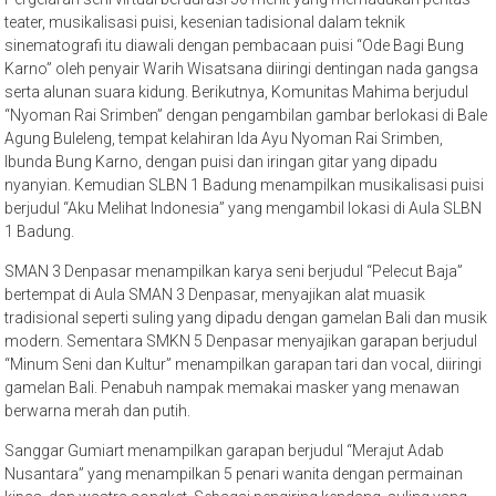
teater, musikalisasi puisi, kesenian tadisional dalam teknik
sinematografi itu diawali dengan pembacaan puisi “Ode Bagi Bung
Karno” oleh penyair Warih Wisatsana diiringi dentingan nada gangsa
serta alunan suara kidung. Berikutnya, Komunitas Mahima berjudul
“Nyoman Rai Srimben” dengan pengambilan gambar berlokasi di Bale
Agung Buleleng, tempat kelahiran Ida Ayu Nyoman Rai Srimben,
Ibunda Bung Karno, dengan puisi dan iringan gitar yang dipadu
nyanyian. Kemudian SLBN 1 Badung menampilkan musikalisasi puisi
berjudul “Aku Melihat Indonesia” yang mengambil lokasi di Aula SLBN
1 Badung.
SMAN 3 Denpasar menampilkan karya seni berjudul “Pelecut Baja”
bertempat di Aula SMAN 3 Denpasar, menyajikan alat muasik
tradisional seperti suling yang dipadu dengan gamelan Bali dan musik
modern. Sementara SMKN 5 Denpasar menyajikan garapan berjudul
“Minum Seni dan Kultur” menampilkan garapan tari dan vocal, diiringi
gamelan Bali. Penabuh nampak memakai masker yang menawan
berwarna merah dan putih.
Sanggar Gumiart menampilkan garapan berjudul “Merajut Adab
Nusantara” yang menampilkan 5 penari wanita dengan permainan