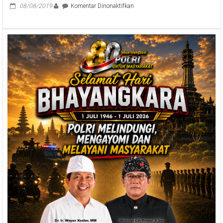
Gubernur
pada
08/08/2019
Komentar Dinonaktifkan
Koster
Benahi
Harapkan
Citra
Mampu
Birokrasi,
Tingkatkan
Sekda
Kinerja
Dewa
Berkualitas
Indra
untuk
Dukung
Desa
SP4N
Adat.
LAPOR