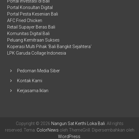
Portal Investasi di Bali
Portal Konsultan Digital
Portal Pesta Kesenian Bali
AFC Fried Chicken
Retail Supayer Beras Bali
Komunitas Digital Bali
Peluang Kemitraan Sukses
Koperasi Multi Pihak 'Bali Bangkit Sejahtera'
LPK Garuda Collage Indonesia
Pedoman Media Siber
Kontak Kami
Kerjasama Iklan
Copyright © 2026
Nangun Sat Kerthi Loka Bali
. All rights
reserved. Tema:
ColorNews
oleh ThemeGrill. Dipersembahkan oleh
WordPress
.