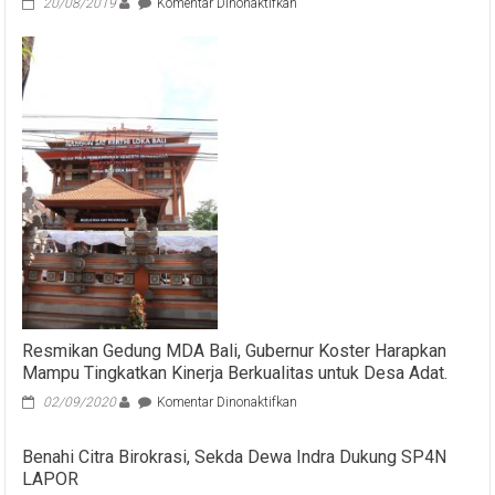
pada
20/08/2019
Komentar Dinonaktifkan
Sekda
Dewa
Indra
Klaim
Kinerja
Pemerintah
Provinsi
dan
Kabupaten/Kota
di
Bali
Diatas
Rata-
Rata
Nasional
Resmikan Gedung MDA Bali, Gubernur Koster Harapkan
Mampu Tingkatkan Kinerja Berkualitas untuk Desa Adat.
pada
02/09/2020
Komentar Dinonaktifkan
Resmikan
Gedung
Benahi Citra Birokrasi, Sekda Dewa Indra Dukung SP4N
MDA
LAPOR
Bali,