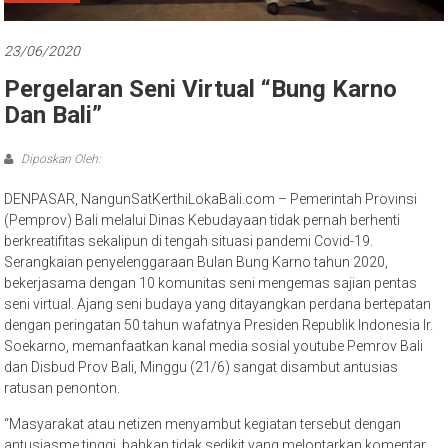
Bali
23/06/2020
Pergelaran Seni Virtual “Bung Karno
Dan Bali”
Diposkan Oleh:
DENPASAR, NangunSatKerthiLokaBali.com – Pemerintah Provinsi
(Pemprov) Bali melalui Dinas Kebudayaan tidak pernah berhenti
berkreatifitas sekalipun di tengah situasi pandemi Covid-19.
Serangkaian penyelenggaraan Bulan Bung Karno tahun 2020,
bekerjasama dengan 10 komunitas seni mengemas sajian pentas
seni virtual. Ajang seni budaya yang ditayangkan perdana bertepatan
dengan peringatan 50 tahun wafatnya Presiden Republik Indonesia Ir.
Soekarno, memanfaatkan kanal media sosial youtube Pemrov Bali
dan Disbud Prov Bali, Minggu (21/6) sangat disambut antusias
ratusan penonton.
“Masyarakat atau netizen menyambut kegiatan tersebut dengan
antusiasme tinggi, bahkan tidak sedikit yang melontarkan komentar