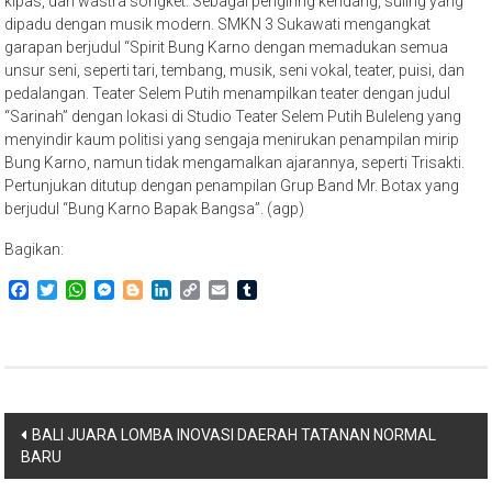
kipas, dan wastra songket. Sebagai pengiring kendang, suling yang
dipadu dengan musik modern. SMKN 3 Sukawati mengangkat
garapan berjudul “Spirit Bung Karno dengan memadukan semua
unsur seni, seperti tari, tembang, musik, seni vokal, teater, puisi, dan
pedalangan. Teater Selem Putih menampilkan teater dengan judul
“Sarinah” dengan lokasi di Studio Teater Selem Putih Buleleng yang
menyindir kaum politisi yang sengaja menirukan penampilan mirip
Bung Karno, namun tidak mengamalkan ajarannya, seperti Trisakti.
Pertunjukan ditutup dengan penampilan Grup Band Mr. Botax yang
berjudul “Bung Karno Bapak Bangsa”. (agp)
Bagikan:
Facebook
Twitter
WhatsApp
Messenger
Blogger
LinkedIn
Copy
Email
Tumblr
Link
Navigasi
BALI JUARA LOMBA INOVASI DAERAH TATANAN NORMAL
BARU
pos