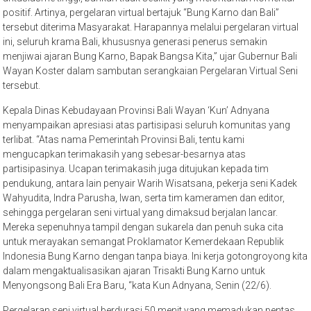
positif. Artinya, pergelaran virtual bertajuk “Bung Karno dan Bali”
tersebut diterima Masyarakat. Harapannya melalui pergelaran virtual
ini, seluruh krama Bali, khususnya generasi penerus semakin
menjiwai ajaran Bung Karno, Bapak Bangsa Kita,” ujar Gubernur Bali
Wayan Koster dalam sambutan serangkaian Pergelaran Virtual Seni
tersebut.
Kepala Dinas Kebudayaan Provinsi Bali Wayan ‘Kun’ Adnyana
menyampaikan apresiasi atas partisipasi seluruh komunitas yang
terlibat. “Atas nama Pemerintah Provinsi Bali, tentu kami
mengucapkan terimakasih yang sebesar-besarnya atas
partisipasinya. Ucapan terimakasih juga ditujukan kepada tim
pendukung, antara lain penyair Warih Wisatsana, pekerja seni Kadek
Wahyudita, Indra Parusha, Iwan, serta tim kameramen dan editor,
sehingga pergelaran seni virtual yang dimaksud berjalan lancar.
Mereka sepenuhnya tampil dengan sukarela dan penuh suka cita
untuk merayakan semangat Proklamator Kemerdekaan Republik
Indonesia Bung Karno dengan tanpa biaya. Ini kerja gotongroyong kita
dalam mengaktualisasikan ajaran Trisakti Bung Karno untuk
Menyongsong Bali Era Baru, “kata Kun Adnyana, Senin (22/6).
Pergelaran seni virtual berdurasi 50 menit yang memadukan pentas