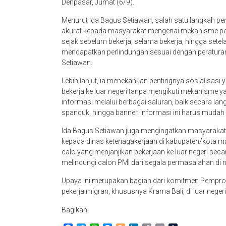
Denpasar, Jumat (6/9).
Menurut Ida Bagus Setiawan, salah satu langkah pe
akurat kepada masyarakat mengenai mekanisme pe
sejak sebelum bekerja, selama bekerja, hingga setela
mendapatkan perlindungan sesuai dengan peraturan
Setiawan.
Lebih lanjut, ia menekankan pentingnya sosialisa
bekerja ke luar negeri tanpa mengikuti mekanisme ya
informasi melalui berbagai saluran, baik secara lan
spanduk, hingga banner. Informasi ini harus mudah
Ida Bagus Setiawan juga mengingatkan masyarakat Ba
kepada dinas ketenagakerjaan di kabupaten/kota ma
calo yang menjanjikan pekerjaan ke luar negeri seca
melindungi calon PMI dari segala permasalahan di 
Upaya ini merupakan bagian dari komitmen Pempro
pekerja migran, khususnya Krama Bali, di luar negeri
Bagikan: