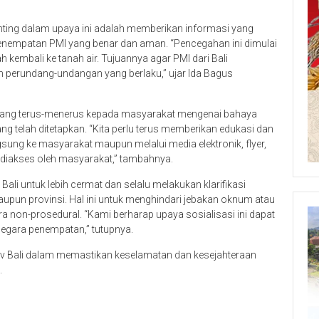
nting dalam upaya ini adalah memberikan informasi yang
nempatan PMI yang benar dan aman. “Pencegahan ini dimulai
h kembali ke tanah air. Tujuannya agar PMI dari Bali
 perundang-undangan yang berlaku,” ujar Ida Bagus
si yang terus-menerus kepada masyarakat mengenai bahaya
ng telah ditetapkan. “Kita perlu terus memberikan edukasi dan
gsung ke masyarakat maupun melalui media elektronik, flyer,
 diakses oleh masyarakat,” tambahnya.
li untuk lebih cermat dan selalu melakukan klarifikasi
upun provinsi. Hal ini untuk menghindari jebakan oknum atau
ra non-prosedural. “Kami berharap upaya sosialisasi ini dapat
negara penempatan,” tutupnya.
v Bali dalam memastikan keselamatan dan kesejahteraan
.