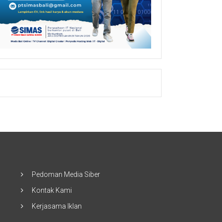
Pedoman Media Siber
Kontak Kami
Kerjasama Iklan