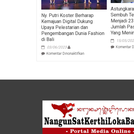
Astungkara
Sembuh Te
Ny. Putri Koster Berharap
Menjadi 23
Kemajuan Digital Dukung
Jumlah Pa
Upaya Pelestarian dan
Yang Menin
Pengembangan Dunia Fashion
di Bali
15/05/20
Komentar D
03/06/2023
pada
Komentar Dinonaktifkan
Ny.
Putri
Koster
Berharap
Kemajuan
Digital
Dukung
Upaya
Pelestarian
dan
Pengembangan
Dunia
Fashion
di
Bali