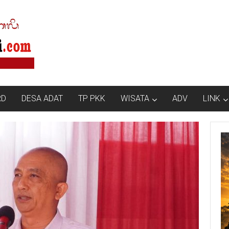
RD
DESA ADAT
TP PKK
WISATA
ADV
LINK