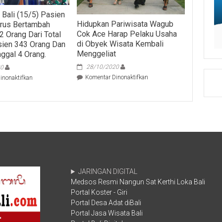
 Bali (15/5) Pasien
Hidupkan Pariwisata Wagub
rus Bertambah
Cok Ace Harap Pelaku Usaha
2 Orang Dari Total
di Obyek Wisata Kembali
sien 343 Orang Dan
Menggeliat
ggal 4 Orang.
28/10/2020
20
pada
pada
Komentar Dinonaktifkan
inonaktifkan
Hidupkan
Astungkara
Pariwisata
Bali
Wagub
(15/5)
Cok
Pasien
Ace
Sembuh
Harap
Terus
Pelaku
Bertambah
Usaha
Menjadi
di
232
Obyek
Orang
JARINGAN DIGITAL
Wisata
Dari
Medsos Resmi Nangun Sat Kerthi Loka Bali
Kembali
Total
Portal Koster - Giri
Menggeliat
Jumlah
Pasien
Portal Desa Adat diBali
343
Portal Jasa Wisata Bali
Orang