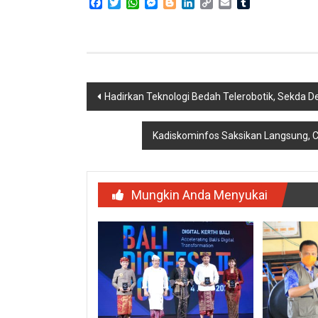
Facebook
Twitter
WhatsApp
Messenger
Blogger
LinkedIn
Copy
Email
Tumblr
Link
Navigasi
Hadirkan Teknologi Bedah Telerobotik, Sekda 
pos
Kadiskominfos Saksikan Langsung, C
Mungkin Anda Menyukai