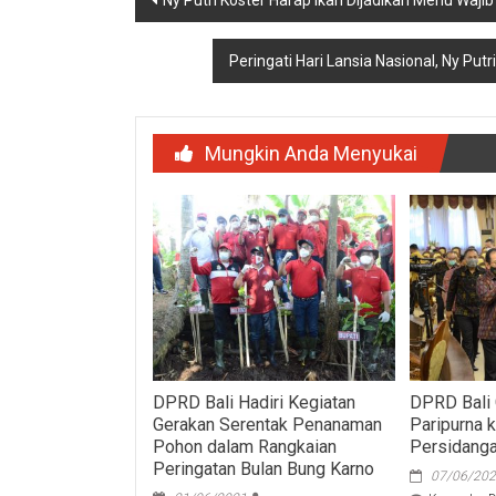
Ny Putri Koster Harap Ikan Dijadikan Menu Wajib
pos
Peringati Hari Lansia Nasional, Ny Putr
Mungkin Anda Menyukai
DPRD Bali Hadiri Kegiatan
DPRD Bali 
Gerakan Serentak Penanaman
Paripurna 
Pohon dalam Rangkaian
Persidanga
Peringatan Bulan Bung Karno
07/06/20