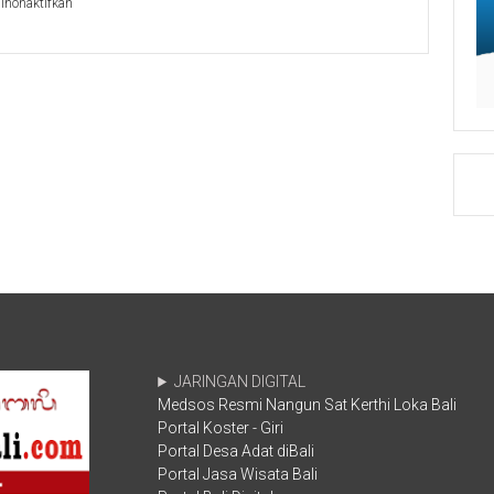
pada
inonaktifkan
DPRD
DPRD
Bali
Bali
Hadiri
Gelar
Acara
Rapat
Penyerahan
Paripurna
DIPA
ke-
dan
14
TKDD
Masa
TA.
Persidangan
2022
II
Provinsi
Tahun
Bali
2021
JARINGAN DIGITAL
Medsos Resmi Nangun Sat Kerthi Loka Bali
Portal Koster - Giri
Portal Desa Adat diBali
Portal Jasa Wisata Bali