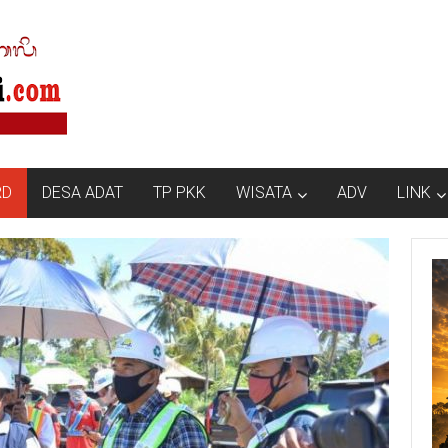
RD
DESA ADAT
TP PKK
WISATA
ADV
LINK