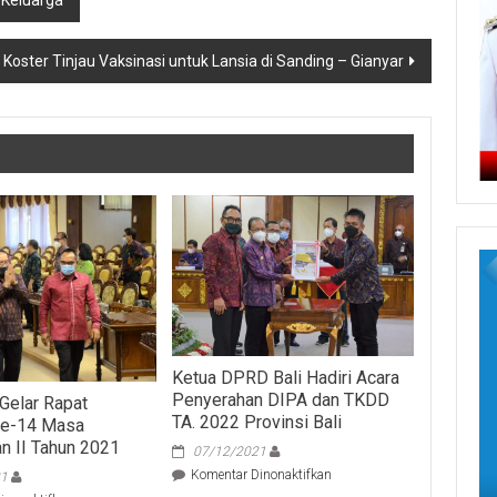
 Keluarga
i Koster Tinjau Vaksinasi untuk Lansia di Sanding – Gianyar
Ketua DPRD Bali Hadiri Acara
Penyerahan DIPA dan TKDD
Gelar Rapat
TA. 2022 Provinsi Bali
ke-14 Masa
n II Tahun 2021
07/12/2021
pada
Komentar Dinonaktifkan
21
Ketua