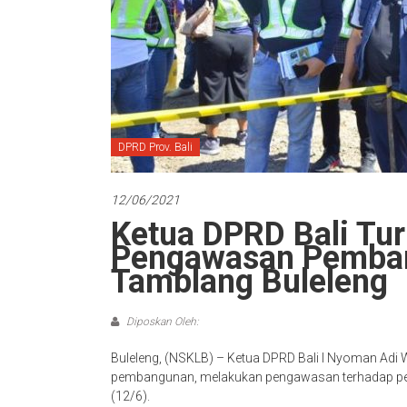
DPRD Prov. Bali
12/06/2021
Ketua DPRD Bali Tu
Pengawasan Pemba
Tamblang Buleleng
Diposkan Oleh:
Buleleng, (NSKLB) – Ketua DPRD Bali I Nyoman Adi 
pembangunan, melakukan pengawasan terhadap pen
(12/6).