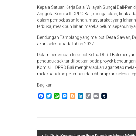
Kepala Satuan Kerja Balai Wilayah Sungai Bali-Pen
Anggota Komisi III DPRD Bali, mengatakan, tidak ad
dalam pembebasan lahan, masyarakat yang lahann
terbuka, meskipun lahan mereka belum sepenuhnya
Bendungan Tamblang yang meliputi Desa Sawan, Desa
akan selesai pada tahun 2022.
Dalam pertemuan tersebut Ketua DPRD Bali menyara
penduduk sekitar dilibatkan pada proyek bendung
Komisi III DPRD Bali mengharapkan agar tetap mel
melaksanakan pekerjaan dan diharapkan selesai tep
Bagikan:
Facebook
Twitter
WhatsApp
Messenger
Blogger
LinkedIn
Copy
Email
Tumblr
Link
Navigasi