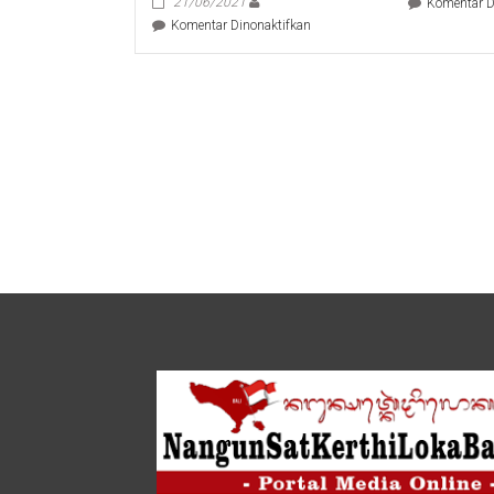
21/06/2021
Komentar D
pada
Komentar Dinonaktifkan
DPRD
Bali
Hadiri
Kegiatan
Gerakan
Serentak
Penanaman
Pohon
dalam
Rangkaian
Peringatan
Bulan
Bung
Karno