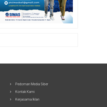
Pedoman Media Siber
Kontak Kami
Kerjasama Iklan