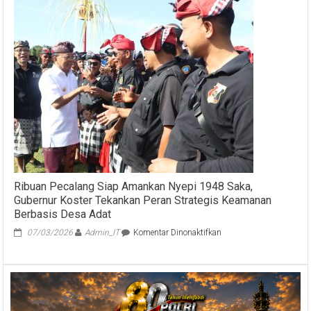
Ibu,
TP
PKK
Bali
Gelar
Rapid
Test
Gratis
Untuk
Perempuan
Ribuan Pecalang Siap Amankan Nyepi 1948 Saka,
Gubernur Koster Tekankan Peran Strategis Keamanan
Berbasis Desa Adat
pada
07/03/2026
Admin_IT
Komentar Dinonaktifkan
Ribuan
Pecalang
Siap
Amankan
Nyepi
1948