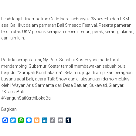
Lebih lanjut disampaikan Gede Indra, sebanyak 38 peserta dari UKM
asal Bali ikut dalam pameran Bali Smesco Festival. Peserta pameran
terdiri atas UKM produk kerajinan seperti Tenun, perak, kerang, lukisan,
dan lain-lain.
Pada kesempatan ini, Ny. Putri Suastini Koster yang hadir turut
mendampingi Gubernur Koster tampil membawakan sebuah puisi
berjudul “Sumpah Kumbakarna”. Selain itu juga ditampilkan peragaan
busana adat Bali, acara Talk Show dan dilaksanakan demo melukis
oleh I Wayan Aris Sarmanta dari Desa Batuan, Sukawati, Gianyar.
#KramaBali
#NangunSatKerthiLokaBali
Bagikan:
Facebook
Twitter
WhatsApp
Messenger
Blogger
LinkedIn
Copy
Email
Tumblr
Link