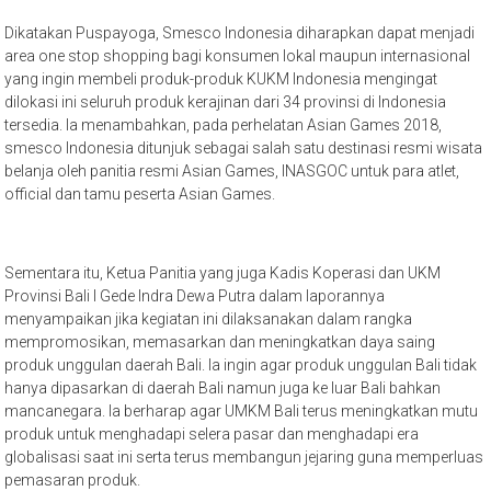
Dikatakan Puspayoga, Smesco Indonesia diharapkan dapat menjadi
area one stop shopping bagi konsumen lokal maupun internasional
yang ingin membeli produk-produk KUKM Indonesia mengingat
dilokasi ini seluruh produk kerajinan dari 34 provinsi di Indonesia
tersedia. Ia menambahkan, pada perhelatan Asian Games 2018,
smesco Indonesia ditunjuk sebagai salah satu destinasi resmi wisata
belanja oleh panitia resmi Asian Games, INASGOC untuk para atlet,
official dan tamu peserta Asian Games.
Sementara itu, Ketua Panitia yang juga Kadis Koperasi dan UKM
Provinsi Bali I Gede Indra Dewa Putra dalam laporannya
menyampaikan jika kegiatan ini dilaksanakan dalam rangka
mempromosikan, memasarkan dan meningkatkan daya saing
produk unggulan daerah Bali. Ia ingin agar produk unggulan Bali tidak
hanya dipasarkan di daerah Bali namun juga ke luar Bali bahkan
mancanegara. Ia berharap agar UMKM Bali terus meningkatkan mutu
produk untuk menghadapi selera pasar dan menghadapi era
globalisasi saat ini serta terus membangun jejaring guna memperluas
pemasaran produk.