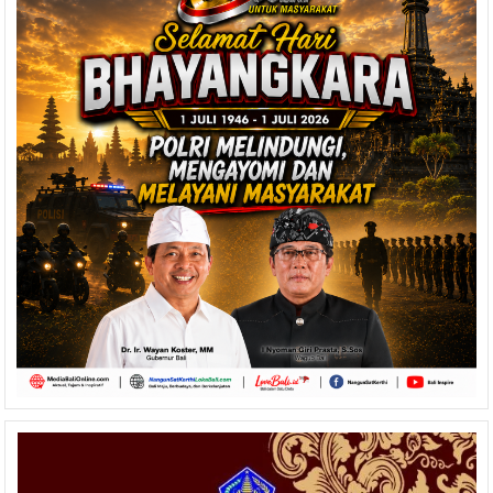
Saka,
Gubernur
Koster
Tekankan
Peran
Strategis
Keamanan
Berbasis
Desa
Adat