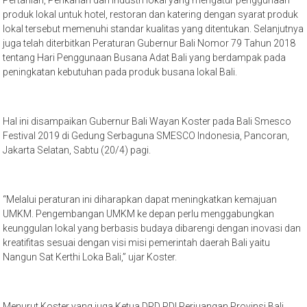
produk lokal untuk hotel, restoran dan katering dengan syarat produk
lokal tersebut memenuhi standar kualitas yang ditentukan. Selanjutnya
juga telah diterbitkan Peraturan Gubernur Bali Nomor 79 Tahun 2018
tentang Hari Penggunaan Busana Adat Bali yang berdampak pada
peningkatan kebutuhan pada produk busana lokal Bali.
Hal ini disampaikan Gubernur Bali Wayan Koster pada Bali Smesco
Festival 2019 di Gedung Serbaguna SMESCO Indonesia, Pancoran,
Jakarta Selatan, Sabtu (20/4) pagi.
“Melalui peraturan ini diharapkan dapat meningkatkan kemajuan
UMKM. Pengembangan UMKM ke depan perlu menggabungkan
keunggulan lokal yang berbasis budaya dibarengi dengan inovasi dan
kreatifitas sesuai dengan visi misi pemerintah daerah Bali yaitu
Nangun Sat Kerthi Loka Bali,” ujar Koster.
Menurut Koster yang juga Ketua DPD PDI Perjuangan Provinsi Bali,