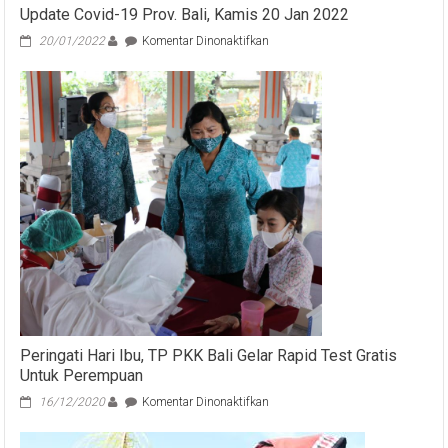
Update Covid-19 Prov. Bali, Kamis 20 Jan 2022
pada
20/01/2022
Komentar Dinonaktifkan
Update
Covid-
19
Prov.
Bali,
Kamis
20
Jan
2022
Peringati Hari Ibu, TP PKK Bali Gelar Rapid Test Gratis
Untuk Perempuan
pada
16/12/2020
Komentar Dinonaktifkan
Peringati
Hari