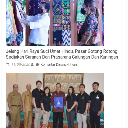
Lokal,
Koster
Dukung
Raperda
Penyelenggaraan
Ketenagakerjaan
Jelang Hari Raya Suci Umat Hindu, Pasar Gotong Rotong
Sediakan Saranan Dan Prasarana Galungan Dan Kuningan
pada
11/09/2020
Komentar Dinonaktifkan
Jelang
Hari
Raya
Suci
Umat
Hindu,
Pasar
Gotong
Rotong
Sediakan
Saranan
Dan