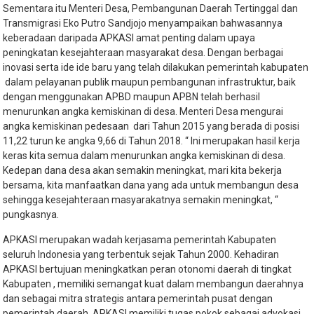
Sementara itu Menteri Desa, Pembangunan Daerah Tertinggal dan
Transmigrasi Eko Putro Sandjojo menyampaikan bahwasannya
keberadaan daripada APKASI amat penting dalam upaya
peningkatan kesejahteraan masyarakat desa. Dengan berbagai
inovasi serta ide ide baru yang telah dilakukan pemerintah kabupaten
dalam pelayanan publik maupun pembangunan infrastruktur, baik
dengan menggunakan APBD maupun APBN telah berhasil
menurunkan angka kemiskinan di desa. Menteri Desa mengurai
angka kemiskinan pedesaan dari Tahun 2015 yang berada di posisi
11,22 turun ke angka 9,66 di Tahun 2018. “ Ini merupakan hasil kerja
keras kita semua dalam menurunkan angka kemiskinan di desa.
Kedepan dana desa akan semakin meningkat, mari kita bekerja
bersama, kita manfaatkan dana yang ada untuk membangun desa
sehingga kesejahteraan masyarakatnya semakin meningkat, “
pungkasnya.
APKASI merupakan wadah kerjasama pemerintah Kabupaten
seluruh Indonesia yang terbentuk sejak Tahun 2000. Kehadiran
APKASI bertujuan meningkatkan peran otonomi daerah di tingkat
Kabupaten , memiliki semangat kuat dalam membangun daerahnya
dan sebagai mitra strategis antara pemerintah pusat dengan
pemerintah daerah. APKASI memiliki tugas pokok sebagai advokasi ,