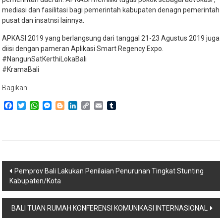
mediasi dan fasilitasi bagi pemerintah kabupaten denagn pemerintah
pusat dan insatnsi lainnya.
APKASI 2019 yang berlangsung dari tanggal 21-23 Agustus 2019 juga
diisi dengan pameran Aplikasi Smart Regency Expo.
#NangunSatKerthiLokaBali
#KramaBali
Bagikan:
Facebook
Twitter
WhatsApp
Messenger
Blogger
LinkedIn
Copy
Email
Tumblr
Link
Navigasi
Pemprov Bali Lakukan Penilaian Penurunan Tingkat Stunting
Kabupaten/Kota
pos
BALI TUAN RUMAH KONFERENSI KOMUNIKASI INTERNASIONAL