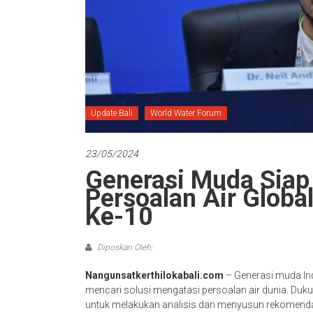
Update Bali
World Water Forum
23/05/2024
Generasi Muda Siap 
Persoalan Air Globa
Ke-10
Diposkan Oleh:
Nangunsatkerthilokabali.com
– Generasi muda Ind
mencari solusi mengatasi persoalan air dunia. Duk
untuk melakukan analisis dan menyusun rekomendas