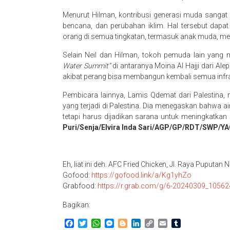
Menurut Hilman, kontribusi generasi muda sangat
bencana, dan perubahan iklim. Hal tersebut dap
orang di semua tingkatan, termasuk anak muda, mela
Selain Neil dan Hilman, tokoh pemuda lain yang
Water Summit”
di antaranya Moina Al Hajji dari A
akibat perang bisa membangun kembali semua infrast
Pembicara lainnya, Lamis Qdemat dari Palestina, m
yang terjadi di Palestina. Dia menegaskan bahwa ai
tetapi harus dijadikan sarana untuk meningkatkan k
Puri/Senja/Elvira Inda Sari/AGP/GP/RDT/SWP/Y
Eh, liat ini deh. AFC Fried Chicken, Jl. Raya Puputa
Gofood:
https://gofood.link/a/Kg1yhZo
Grabfood:
https://r.grab.com/g/6-20240309_10
Bagikan:
Facebook
Twitter
WhatsApp
Messenger
Blogger
LinkedIn
Copy
Email
Tumblr