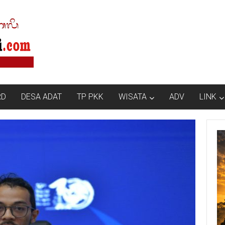
RD
DESA ADAT
TP PKK
WISATA
ADV
LINK