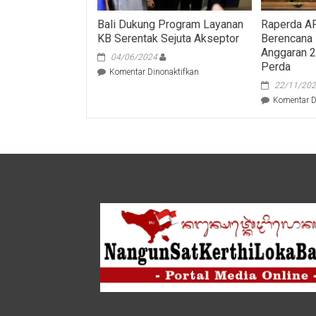
Bali Dukung Program Layanan
Raperda A
KB Serentak Sejuta Akseptor
Berencana 
Anggaran 2
04/06/2024
Perda
pada
Komentar Dinonaktifkan
Bali
22/11/20
Dukung
Komentar D
Program
Layanan
KB
Serentak
Sejuta
Akseptor