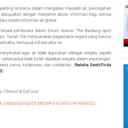
 penting terutama dalam mengatasi masalah air, pencegahan
at diwujudkan dengan menjamin akses informasi bagi semua
lui sistem informasi air global.
 menjadi pembicara dalam forum diskusi
“The Bandung Spirit
leppo, Suriah. Dia menyuarakan bagaimana negara yang hancur
ruktur, termasuk infrastruktur air.
enyerukan agar air tidak digunakan sebagai senjata, seperti
r seharusnya tidak boleh dijadikan senjata dalam peperangan,
erja sama, kolaborasi, dan solidaritas. (
Natalia Santi/Firda
AQ
)
n No.7 Renon di GoFood.
5624_c9fbbb02e1fa3f2f_MEXMPS-6-C6EYJ74FWAWCGJ