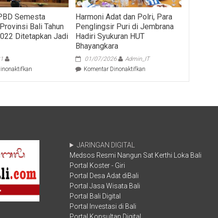
PBD Semesta
Harmoni Adat dan Polri, Para
Provinsi Bali Tahun
Penglingsir Puri di Jembrana
022 Ditetapkan Jadi
Hadiri Syukuran HUT
Bhayangkara
21
01/07/2026
Admin_IT
pada
pada
inonaktifkan
Komentar Dinonaktifkan
Raperda
Harmoni
APBD
Adat
Semesta
dan
Berencana
Polri,
Provinsi
Para
Bali
Penglingsir
Tahun
Puri
Anggaran
di
JARINGAN DIGITAL
2022
Jembrana
Medsos Resmi Nangun Sat Kerthi Loka Bali
Ditetapkan
Hadiri
Jadi
Portal Koster - Giri
Syukuran
Perda
HUT
Portal Desa Adat diBali
Bhayangkara
Portal Jasa Wisata Bali
Portal Bali Digital
Portal Investasi di Bali
Portal Konsultan Digital