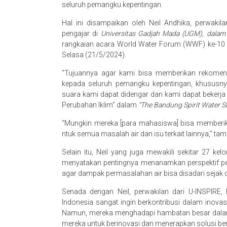
seluruh pemangku kepentingan.
Hal ini disampaikan oleh Neil Andhika, perwaki
pengajar di
Universitas Gadjah Mada (UGM), dalam 
rangkaian acara World Water Forum (WWF) ke-10 di 
Selasa (21/5/2024).
“Tujuannya agar kami bisa memberikan rekomen
kepada seluruh pemangku kepentingan, khususnya
suara kami dapat didengar dan kami dapat bekerja b
Perubahan Iklim” dalam
“The Bandung Spirit Water S
“Mungkin mereka [para mahasiswa] bisa memberikan 
ntuk semua masalah air dan isu terkait lainnya,” tam
Selain itu, Neil yang juga mewakili sekitar 27 k
menyatakan pentingnya menanamkan perspektif peng
agar dampak permasalahan air bisa disadari sejak 
Senada dengan Neil, perwakilan dari U-INSPIRE
Indonesia sangat ingin berkontribusi dalam inovas
Namun, mereka menghadapi hambatan besar dala
mereka untuk berinovasi dan menerapkan solusi ber