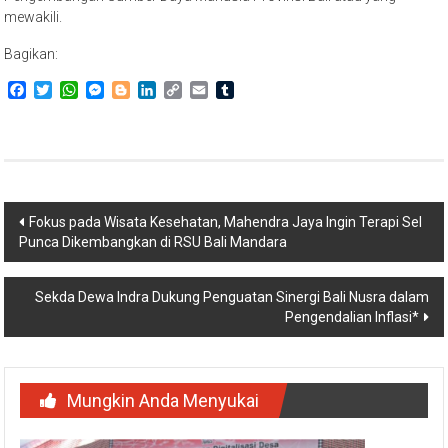
mewakili.
Bagikan:
Facebook
Twitter
WhatsApp
Messenger
Blogger
LinkedIn
Copy
Email
Tumblr
Link
Navigasi
Fokus pada Wisata Kesehatan, Mahendra Jaya Ingin Terapi Sel
Punca Dikembangkan di RSU Bali Mandara
pos
Sekda Dewa Indra Dukung Penguatan Sinergi Bali Nusra dalam
Pengendalian Inflasi*
Mungkin Anda Menyukai