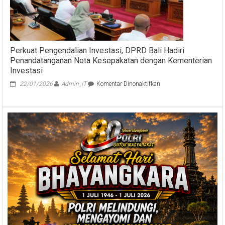
Provinsi
Bali
2025-
2029
Perkuat Pengendalian Investasi, DPRD Bali Hadiri
Penandatanganan Nota Kesepakatan dengan Kementerian
Investasi
pada
22/01/2026
Admin_IT
Komentar Dinonaktifkan
Perkuat
Pengendalian
Investasi,
DPRD
Bali
Hadiri
Penandatanganan
Nota
Kesepakatan
dengan
Kementerian
Investasi