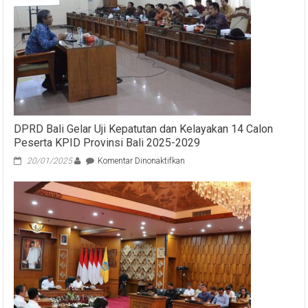
Desa
Baturinggit
Karangasem
DPRD Bali Gelar Uji Kepatutan dan Kelayakan 14 Calon
Peserta KPID Provinsi Bali 2025-2029
pada
20/01/2025
Komentar Dinonaktifkan
DPRD
Bali
Gelar
Uji
Kepatutan
dan
Kelayakan
14
Calon
Peserta
KPID