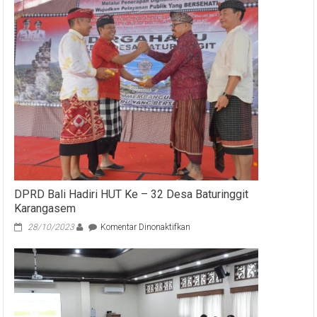
DPRD Bali Hadiri HUT Ke – 32 Desa Baturinggit
Karangasem
pada
28/10/2023
Komentar Dinonaktifkan
DPRD
Bali
Hadiri
HUT
Ke
–
32