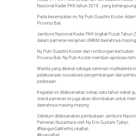
Nasional Kader PKK tahun 2019’, yang berlangsung d
Pada kesempatan ini, Ny Putri Suastini Koster didam
Provinsi Bali.
Jambore Nasional Kader PKK tingkat Pusat Tahun 20
dalam pameran kerajinan UMKM daerahnya masing
Ny Putri Suastini Koster dan rombongan kemudian
Provinsi Bali. Ny Putri Koster memberi apresiasi ter
Wanita yang dikenal sebagai seniman multitalenta 
pelaksanaan sosialisasi pengembangan dan pembang
pedesaan.
Kegiatan ini dilaksanakan setiap satu tahun sekali
stand pameran ini juga akan dilombakan untuk mem
daerahnya masing-masing.
Sebelum dilaksanakan pembukaan Jambore Nasion
Pameran Nusantara oleh Ny Erni Guntarti Tjahjo.
#NangunSatKerthiLokaBali
#KramaBali