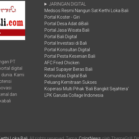
JARINGAN DIGITAL
Generasi
Medsos Resmi Nangun Sat Kerthi Loka Bali
Muda
Portal Koster - Giri
Meningkatkan
Kemampuan
Portal Desa Adat diBali
Diri
Portal Jasa Wisata Bali
Melalui
Portal Bali Digital
Penguasaan
Portal Investasi di Bali
Teknologi
Portal Konsultan Digital
Informasi,
Portal Pesta Kesenian Bali
Selain
ungan PT
dituntut
AFC Fried Chicken
Juga
rtal digital
Retail Supayer Beras Bali
Untuk
 dunia. Kami
Komunitas Digital Bali
Lebih
otensi
Peluang Kemitraan Sukses
Kreatif
inovasi
Koperasi Multi Pihak 'Bali Bangkit Sejahtera'
dan
kenal dan
LPK Garuda Collage Indonesia
Inovatif
kabali
rthi Loka Bali
. All rights reserved. Tema:
ColorNews
oleh ThemeGrill. D