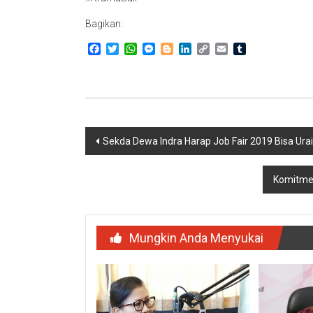
Bagikan:
Facebook
Twitter
WhatsApp
Messenger
Blogger
LinkedIn
Copy
Email
Tumblr
Link
Navigasi
Sekda Dewa Indra Harap Job Fair 2019 Bisa Ura
pos
Komitmen
Mungkin Anda Menyukai