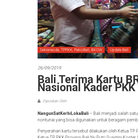
Dekranasda, TPPKK, PakisBali, BKOW
Update Bali
26/09/2019
Bali Terima Kartu 
Nasional Kader PKK
Diposkan Oleh:
NangunSatKerhiLokaBali
– Bali menjadi salah sat
nontunai yang bisa digunakan untuk beragam pemb
Penyerahan kartu tersebut dilakukan oleh Ketua TP 
Ketua TP PKK Provinsi Bali Ny Putri Suastini Koste