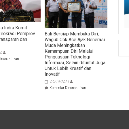
a Indra Komit
irokrasi Pemprov
Bali Bersiap Membuka Diri,
Transparan dan
Wagub Cok Ace Ajak Generasi
Muda Meningkatkan
Kemampuan Diri Melalui
20
Penguasaan Teknologi
pada
inonaktifkan
Informasi, Selain dituntut Juga
Sekda
Untuk Lebih Kreatif dan
Dewa
Inovatif
Indra
Komit
09/10/2021
Wujudkan
pada
Komentar Dinonaktifkan
Birokrasi
Bali
Pemprov
Bersiap
Bali
Membuka
Yang
Diri,
Transparan
Wagub
dan
Cok
Akuntabel
Ace
Ajak