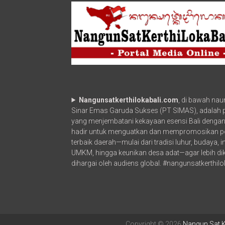
melakukan
dialog
interaktif
dampingi
Wakil
Ketua
III
TP
PKK
Kabupaten
Badung
Nangunsatkerthilokabali.com
, di bawah na
Ny.
Yuniasih
Sinar Emas Garuda Sukses (PT SIMAS), adalah po
Wijaya,
yang menjembatani kekayaan esensi Bali dengan
di
hadir untuk menguatkan dan mempromosikan p
Kuta
terbaik daerah—mulai dari tradisi luhur, budaya, 
Radio
UMKM, hingga keunikan desa adat—agar lebih di
FM,
dihargai oleh audiens global. #nangunsatkerthilo
Selasa
(25/8).
Copyright © 2026
Nangun Sat Ke