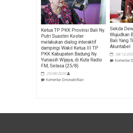
Sekda Dew
Ketua TP PKK Provinsi Bali Ny.
Wujudkan B
Putri Suastini Koster
Bali Yang 
melakukan dialog interaktif
Akuntabel
dampingi Wakil Ketua III TP
PKK Kabupaten Badung Ny.
08/12/20
Yuniasih Wijaya, di Kuta Radio
Komentar D
FM, Selasa (25/8).
25/08/2020
pada
Komentar Dinonaktifkan
Ketua
TP
PKK
Provinsi
Bali
Ny.
Putri
Suastini
Koster