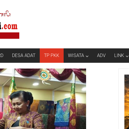
RD
DESA ADAT
TP PKK
WISATA
ADV
LINK