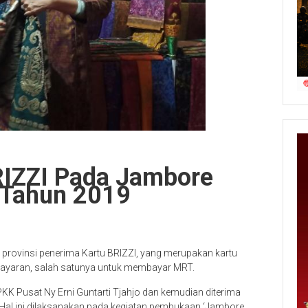
BRIZZI Pada Jambore
 Tahun 2019
u provinsi penerima Kartu BRIZZI, yang merupakan kartu
ayaran, salah satunya untuk membayar MRT.
PKK Pusat Ny Erni Guntarti Tjahjo dan kemudian diterima
r. Hal ini dilaksanakan pada kegiatan pembukaan ‘Jambore