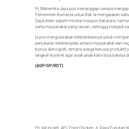
Pj. Mahendra Jaya pun menanggapi seraya mengapr
Pemerintah Rumania untuk Bali. Ia mengatakan bahw
Daya Alam seperti mineral maupun batubara, namu
serta masyarakat yang ramah, sehingga menjadi sala
Ia pun mengutarakan ketertarikannya untuk memper
pertukaran keterampilan antara masyarakat dari ne
bonus demografi, dimana warga berusia produktif 
langkah konkret agar anak-anak kami bisa bekerja d
(AGP/GP/RDT)
Eh, liat ini deh. AFC Fried Chicken, Jl. Raya Puputa