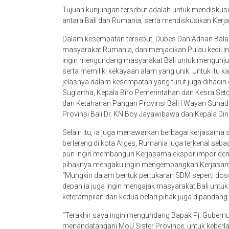
Tujuan kunjungan tersebut adalah untuk mendiskus
antara Bali dan Rumania, serta mendiskusikan Kerja
Dalam kesempatan tersebut, Dubes Dan Adrian Bala
masyarakat Rumania, dan menjadikan Pulau kecil ini 
ingin mengundang masyarakat Bali untuk mengunjun
serta memiliki kekayaan alam yang unik. Untuk itu k
jelasnya dalam kesempatan yang turut juga dihadiri
Sugiartha, Kepala Biro Pemerintahan dan Kesra Setda
dan Ketahanan Pangan Provinsi Bali I Wayan Sunad
Provinsi Bali Dr. KN Boy Jayawibawa dan Kepala Di
Selain itu, ia juga menawarkan berbagai kerjasama 
berlereng di kota Arges, Rumania juga terkenal sebag
pun ingin membangun Kerjasama ekspor impor dengan
pihaknya mengaku ingin mengembangkan Kerjasama 
“Mungkin dalam bentuk pertukaran SDM seperti dos
depan ia juga ingin mengajak masyarakat Bali untuk 
keterampilan dari kedua belah pihak juga dipandang 
“Terakhir saya ingin mengundang Bapak Pj. Gubernur
menandatangani MoU Sister Province, untuk keberlan