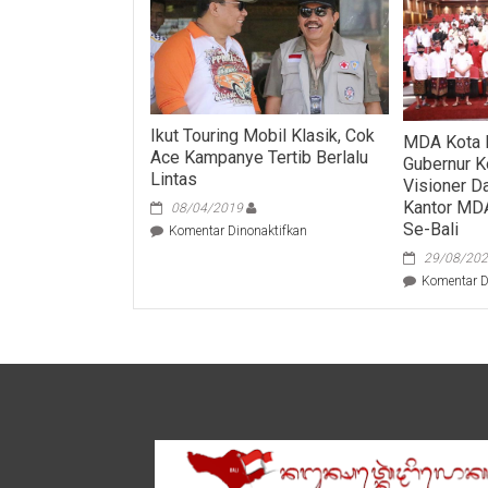
Ikut Touring Mobil Klasik, Cok
MDA Kota 
Ace Kampanye Tertib Berlalu
Gubernur Ko
Lintas
Visioner 
Kantor MD
08/04/2019
Se-Bali
pada
Komentar Dinonaktifkan
Ikut
29/08/20
Touring
Komentar D
Mobil
Klasik,
Cok
Ace
Kampanye
Tertib
Berlalu
Lintas