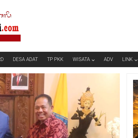
RD
DESA ADAT
TP PKK
WISATA
ADV
LINK