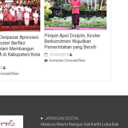
Pimpin Apel Disiplin, Koster
Denpasar Apresiasi
Berkomitmen Wujudkan
ster Berfikir
Pemerintahan yang Bersih
Dalam Membangun
A di Kabupaten/Kota
01/04/2019
pada
Komentar Dinonaktifkan
Pimpin
20
Apel
pada
inonaktifkan
Disiplin,
MDA
Koster
Kota
Berkomitmen
Denpasar
Wujudkan
Apresiasi
Pemerintahan
Gubernur
yang
Koster
Bersih
Berfikir
Visioner
JARINGAN DIGITAL
Dalam
Medsos Resmi Nangun Sat Kerthi Loka Bali
Membangun