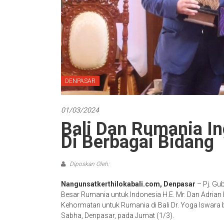
DENPASAR
01/03/2024
Bali Dan Rumania In
Di Berbagai Bidang
Diposkan Oleh:
Nangunsatkerthilokabali.com, Denpasar
– Pj. Gu
Besar Rumania untuk Indonesia H.E. Mr. Dan Adrian 
Kehormatan untuk Rumania di Bali Dr. Yoga Iswara
Sabha, Denpasar, pada Jumat (1/3).