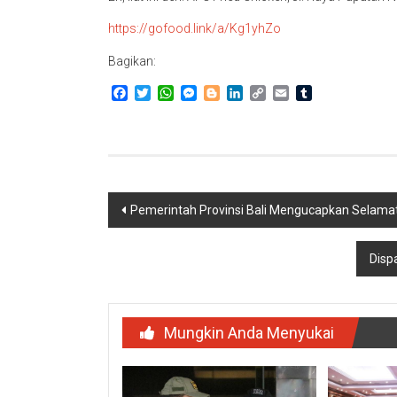
https://gofood.link/a/Kg1yhZo
Bagikan:
Facebook
Twitter
WhatsApp
Messenger
Blogger
LinkedIn
Copy
Email
Tumblr
Link
Navigasi
Pemerintah Provinsi Bali Mengucapkan Selamat
pos
Disp
Mungkin Anda Menyukai