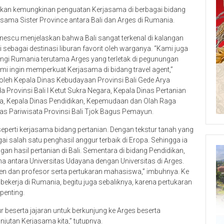
ikan kemungkinan penguatan Kerjasama di berbagai bidang
sama Sister Province antara Bali dan Arges di Rumania.
nescu menjelaskan bahwa Bali sangat terkenal di kalangan
sebagai destinasi liburan favorit oleh warganya. “Kami juga
gi Rumania terutama Arges yang terletak di pegunungan
ami ingin memperkuat Kerjasama di bidang travel agent,”
 oleh Kepala Dinas Kebudayaan Provinsi Bali Gede Arya
 Provinsi Bali I Ketut Sukra Negara, Kepala Dinas Pertanian
a, Kepala Dinas Pendidikan, Kepemudaan dan Olah Raga
nas Pariwisata Provinsi Bali Tjok Bagus Pemayun.
seperti kerjasama bidang pertanian. Dengan tekstur tanah yang
ai salah satu penghasil anggur terbaik di Eropa. Sehingga ia
 hasil pertanian di Bali. Sementara di bidang Pendidikan,
antara Universitas Udayana dengan Universitas di Arges.
en dan profesor serta pertukaran mahasiswa,” imbuhnya. Ke
bekerja di Rumania, begitu juga sebaliknya, karena pertukaran
penting.
 beserta jajaran untuk berkunjung ke Arges beserta
jutan Kerjasama kita,” tutupnya.