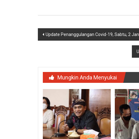
Navigasi
Update Penanggulangan Covid-19, Sabtu, 2 Jan
pos
U
Mungkin Anda Menyukai