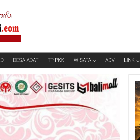
RD
DESA ADAT
TP PKK
WISATA
ADV
LINK