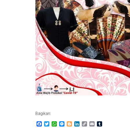
Bagikan:
Facebook
Twitter
WhatsApp
Messenger
Blogger
LinkedIn
Copy
Email
Tumblr
Link