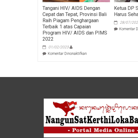
Tangani HIV/ AIDS Dengan
Ketua DP 
Cepat dan Tepat, Provinsi Bali
Harus Seha
Raih Piagam Penghargaan
28/07/20
Terbaik 1 atas Capaian
Komentar D
Program HIV/ AIDS dan PIMS
2022
01/02/2023
pada
Komentar Dinonaktifkan
Tangani
HIV/
AIDS
Dengan
Cepat
dan
Tepat,
Provinsi
Bali
Raih
Piagam
Penghargaan
Terbaik
1
atas