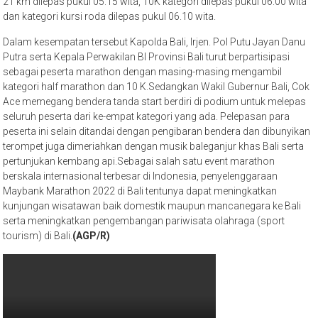
21 km dilepas pukul 05.15 wita, 10K kategori dilepas pukul 06.00 wita
dan kategori kursi roda dilepas pukul 06.10 wita.
Dalam kesempatan tersebut Kapolda Bali, Irjen. Pol Putu Jayan Danu
Putra serta Kepala Perwakilan BI Provinsi Bali turut berpartisipasi
sebagai peserta marathon dengan masing-masing mengambil
kategori half marathon dan 10 K.Sedangkan Wakil Gubernur Bali, Cok
Ace memegang bendera tanda start berdiri di podium untuk melepas
seluruh peserta dari ke-empat kategori yang ada. Pelepasan para
peserta ini selain ditandai dengan pengibaran bendera dan dibunyikan
terompet juga dimeriahkan dengan musik baleganjur khas Bali serta
pertunjukan kembang api.Sebagai salah satu event marathon
berskala internasional terbesar di Indonesia, penyelenggaraan
Maybank Marathon 2022 di Bali tentunya dapat meningkatkan
kunjungan wisatawan baik domestik maupun mancanegara ke Bali
serta meningkatkan pengembangan pariwisata olahraga (sport
tourism) di Bali.
(AGP/R)