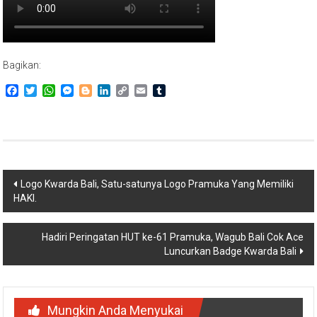
Bagikan:
Facebook
Twitter
WhatsApp
Messenger
Blogger
LinkedIn
Copy
Email
Tumblr
Link
Navigasi
Logo Kwarda Bali, Satu-satunya Logo Pramuka Yang Memiliki
HAKI.
pos
Hadiri Peringatan HUT ke-61 Pramuka, Wagub Bali Cok Ace
Luncurkan Badge Kwarda Bali
Mungkin Anda Menyukai