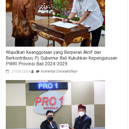
Keutuhan
NKRI
Wujudkan Keanggotaan yang Berperan Aktif dan
Berkontribusi, Pj. Gubernur Bali Kukuhkan Kepengurusan
PWRI Provinsi Bali 2024-2029
pada
27/03/2024
Komentar Dinonaktifkan
Wujudkan
Keanggotaan
yang
Berperan
Aktif
dan
Berkontribusi,
Pj.
Gubernur
Bali
Kukuhkan