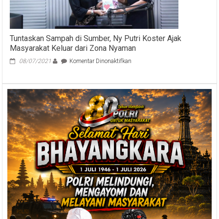
Kepengurusan
PWRI
Provinsi
Bali
Tuntaskan Sampah di Sumber, Ny Putri Koster Ajak
2024-
Masyarakat Keluar dari Zona Nyaman
2029
pada
08/07/2021
Komentar Dinonaktifkan
Tuntaskan
Sampah
di
Sumber,
Ny
Putri
Koster
Ajak
Masyarakat
Keluar
dari
Zona
Nyaman