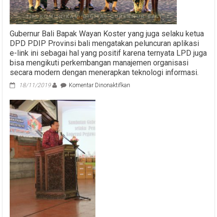
Gubernur Bali Bapak Wayan Koster yang juga selaku ketua
DPD PDIP Provinsi bali mengatakan peluncuran aplikasi
e-link ini sebagai hal yang positif karena ternyata LPD juga
bisa mengikuti perkembangan manajemen organisasi
secara modern dengan menerapkan teknologi informasi.
pada
18/11/2019
Komentar Dinonaktifkan
Gubernur
Bali
Bapak
Wayan
Koster
yang
juga
selaku
ketua
DPD
PDIP
Provinsi
bali
mengatakan
peluncuran