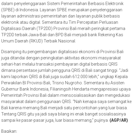
dalam penyelenggaraan Sistem Pemerintahan Berbasis Elektronik
(SPBE) di Indonesia. Layanan SPBE merupakan penyelenggaraan
layanan administrasi pemerintahan dan layanan publik berbasis
elektronik atau digital. Sementara itu Tim Percepatan Perluasan
Digitalisasi Daerah (TP2DD) Provinsi Bali meraih peringkat pertama
TP2DD terbaik Jawa-Bali dan BPD Bali menjadi bank Rekening Kas
Umum Daerah (RKUD) Terbaik Nasional.
Disamping itu pengembangan digitalisasi ekonomi di Provinsi Bali
juga ditandai dengan peningkatan aktivitas ekonomi masyarakat
sehari-hari melalui transaksi pembayaran digital berbasis QRIS
dimana persentase jumlah pengguna QRIS di Bali sangat tinggi. “Jadi
kami laporkan QRIS di Bali juga sudah 612.000 lebih,” ungkap Kepala
Perwakilan BI Provinsi Bali, Trisno Nugroho. Sementara itu Asisten
Gubernur Bank Indonesia, Filianingsih Hendarta mengapresiasi upaya
Pemerintah Provinsi Bali dalam mensosialisasikan dan mengedukasi
masyarakat dalam penggunaan QRIS. “Nah kenapa saya semangat ke
Bali karena memang Bali menjadi satu percontohan yang luar biasa.
Tentang QRIS gitu ya jadi saya bilang ini enak banget sosialisasinya
sampai ke pasar-pasar juga, luar biasa memang,” pujinya.
(AGP/AR)
Bagikan: