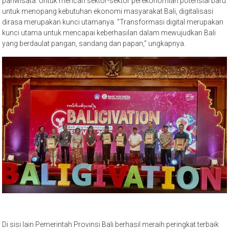
pariwisata. Untuk mencari sektor-sektor perekonomian potensial baru
untuk menopang kebutuhan ekonomi masyarakat Bali, digitalisasi
dirasa merupakan kunci utamanya. “Transformasi digital merupakan
kunci utama untuk mencapai keberhasilan dalam mewujudkan Bali
yang berdaulat pangan, sandang dan papan,” ungkapnya.
Di sisi lain Pemerintah Provinsi Bali berhasil meraih peringkat terbaik