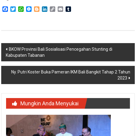
Facebook
Twitter
WhatsApp
Messenger
Blogger
LinkedIn
Copy
Email
Tumblr
Link
Navigasi
BKOW Provinsi Bali Sosialisasi Pencegahan Stunting di
Kabupaten Tabanan
pos
Ny. Putri Koster Buka Pameran IKM Bali Bangkit Tahap 2 Tahun
2023
Mungkin Anda Menyukai