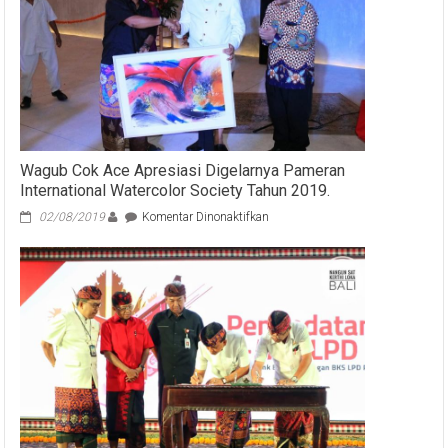
Wagub Cok Ace Apresiasi Digelarnya Pameran
International Watercolor Society Tahun 2019.
pada
02/08/2019
Komentar Dinonaktifkan
Wagub
Cok
Ace
Apresiasi
Digelarnya
Pameran
International
Watercolor
Society
Tahun
2019.