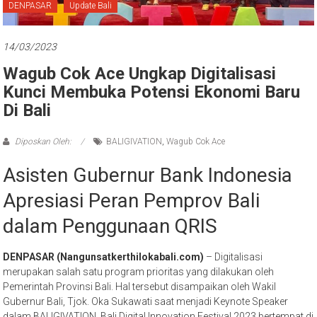
Bali
DENPASAR
Update Bali
14/03/2023
Wagub Cok Ace Ungkap Digitalisasi
Kunci Membuka Potensi Ekonomi Baru
Di Bali
Diposkan Oleh:
BALIGIVATION
,
Wagub Cok Ace
Asisten Gubernur Bank Indonesia
Apresiasi Peran Pemprov Bali
dalam Penggunaan QRIS
DENPASAR (Nangunsatkerthilokabali.com)
– Digitalisasi
merupakan salah satu program prioritas yang dilakukan oleh
Pemerintah Provinsi Bali. Hal tersebut disampaikan oleh Wakil
Gubernur Bali, Tjok. Oka Sukawati saat menjadi Keynote Speaker
dalam BALIGIVATION, Bali Digital Innovation Festival 2023 bertempat di