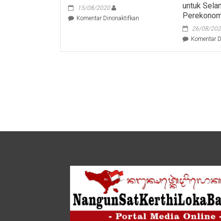
untuk Sela
15/08/2020
Perekonomi
pada
Komentar Dinonaktifkan
Wagub
26/08/20
Dampingi
Komentar D
Menteri
Edhy
Prabowo
Tabur
Benih
Udang
Vaname