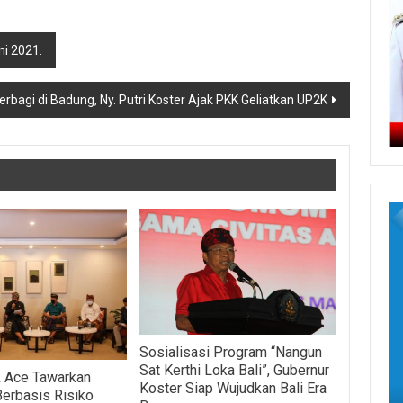
ni 2021.
bagi di Badung, Ny. Putri Koster Ajak PKK Geliatkan UP2K
Sosialisasi Program “Nangun
Sat Kerthi Loka Bali”, Gubernur
 Ace Tawarkan
Koster Siap Wujudkan Bali Era
Berbasis Risiko