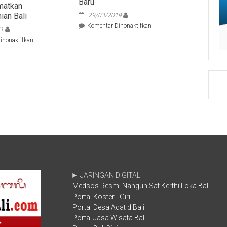
Baru
matkan
an Bali
29/03/2019
pada
Komentar Dinonaktifkan
21
Sosialisasi
pada
inonaktifkan
Program
Wagub
“Nangun
Cok
Sat
Ace
Kerthi
Tawarkan
Loka
Kebijakan
Bali”,
Berbasis
Gubernur
Risiko
Koster
untuk
Siap
Selamatkan
Wujudkan
Perekonomian
Bali
Bali
Era
Baru
JARINGAN DIGITAL
Medsos Resmi Nangun Sat Kerthi Loka Bali
Portal Koster - Giri
Portal Desa Adat diBali
Portal Jasa Wisata Bali