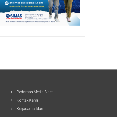
Pedoman Media Siber
Kontak Kami
Kerjasama Iklan