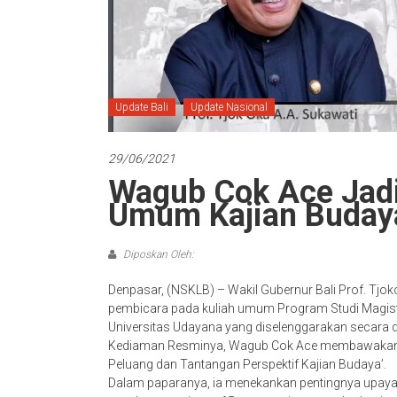
Update Bali
Update Nasional
29/06/2021
Wagub Cok Ace Jadi
Umum Kajian Buda
Diposkan Oleh:
Denpasar, (NSKLB) – Wakil Gubernur Bali Prof. Tjo
pembicara pada kuliah umum Program Studi Magiste
Universitas Udayana yang diselenggarakan secara 
Kediaman Resminya, Wagub Cok Ace membawakan ma
Peluang dan Tantangan Perspektif Kajian Budaya’.
Dalam paparanya, ia menekankan pentingnya upaya