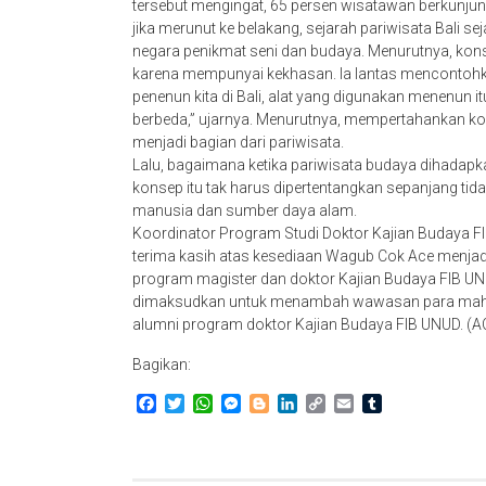
tersebut mengingat, 65 persen wisatawan berkunjung
jika merunut ke belakang, sejarah pariwisata Bali 
negara penikmat seni dan budaya. Menurutnya, kons
karena mempunyai kekhasan. Ia lantas mencontohkan 
penenun kita di Bali, alat yang digunakan menenun itu
berbeda,” ujarnya. Menurutnya, mempertahankan kon
menjadi bagian dari pariwisata.
Lalu, bagaimana ketika pariwisata budaya dihadapk
konsep itu tak harus dipertentangkan sepanjang ti
manusia dan sumber daya alam.
Koordinator Program Studi Doktor Kajian Budaya
terima kasih atas kesediaan Wagub Cok Ace menjad
program magister dan doktor Kajian Budaya FIB U
dimaksudkan untuk menambah wawasan para mahas
alumni program doktor Kajian Budaya FIB UNUD. (
Bagikan:
Facebook
Twitter
WhatsApp
Messenger
Blogger
LinkedIn
Copy
Email
Tumblr
Link