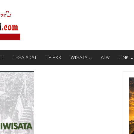
RD
DESA ADAT
TP PKK
WISATA
ADV
LINK