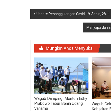
Navigasi
Update Penanggulangan Covid-19, Senin, 28 Ju
pos
Menyapa dan Ber
Mungkin Anda Menyukai
Wagub Dampingi Menteri Edhy
Prabowo Tabur Benih Udang
Wagub Cok
Vaname
Kebijakan 