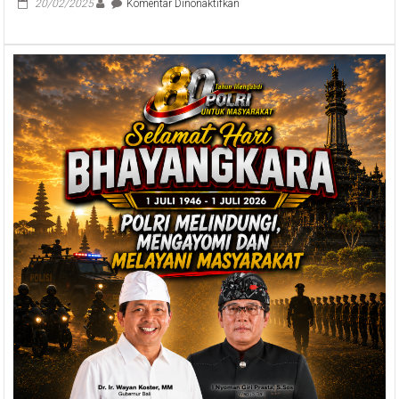
pada
20/02/2025
Komentar Dinonaktifkan
Seruan
Bersama
Pelaksanaan
Hari
Suci
Nyepi,
Pemprov
Bali
Himbau
Jaga
Ketertiban