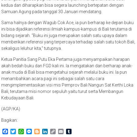
kedua dan diharapkan bisa segera launching bertepatan dengan
Samuan Agung pada tanggal 30 Januari mendatang.
Sama halnya dengan Wagub Cok Ace, ia pun berharap ke depan buku
ini bisa dijadikan referensi ilmiah kampus-kampus di Bali terutama di
bidang sejarah. “Buku ini juga merupakan salah satu upaya dalam
memberikan referensi yang terpercaya terhadap salah satu tokoh Bali,
sekaligus leluhur kita,” tutupnya.
Ketua Panitia Sang Putu Eka Pertama juga menyampaikan harapan
akah bedah buku dan FGD kali ini. Ia mengatakan dan berharap anak-
anak muda di Bali bisa mengetahui sejarah melalui buku ini. Ia pun
menambahkan acara pagi ini sebagai salah satu cara
mengimplementasikan visi mis Pemprov Bali Nangun Sat Kerthi Loka
Bali, terutama misi nomor sepuluh yaitu turut serta Membangun
Kebudayaan Bali.
(AGP/KA)
Bagikan:
Facebook
Twitter
WhatsApp
Messenger
Blogger
LinkedIn
Copy
Email
Tumblr
Link