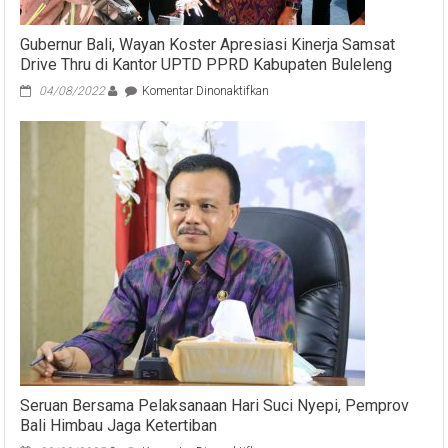
Gubernur Bali, Wayan Koster Apresiasi Kinerja Samsat
Drive Thru di Kantor UPTD PPRD Kabupaten Buleleng
pada
04/08/2022
Komentar Dinonaktifkan
Gubernur
Bali,
Wayan
Koster
Apresiasi
Kinerja
Samsat
Drive
Thru
di
Kantor
UPTD
PPRD
Kabupaten
Buleleng
Seruan Bersama Pelaksanaan Hari Suci Nyepi, Pemprov
Bali Himbau Jaga Ketertiban