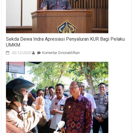
Sekda Dewa Indra Apresiasi Penyaluran KUR Bagi Pelaku
UMKM
pada
02/12/2020
Komentar Dinonaktifkan
Sekda
Dewa
Indra
Apresiasi
Penyaluran
KUR
Bagi
Pelaku
UMKM