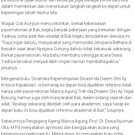
penelusuran jejak leluhur dan keluarga, juga sebagai pemersatu kita
dalam memikirkan dan menentukan langkah-langkah ke depan untuk
kepentingan tanah leluhur kita.
Wagub Cok Ace pun mencontohkan, berkat keberadaan
pasemetonan di Bali, begitu banyak pekerjaan yang berkaitan dengan
Yadnya, serta adat dan istiadat di Bali begitu dimudahkan dewasa ini.
“Saya ingat dahulu, masyarakat yang memundut Jempana Bethara di
Besakih saat akan Nyegara Gunung dahulu tidak sebanyak sekarang.
Berkat pasemetonan, kita bahu membahu sehingga acara Dewa
Yadnya tersebut menjadi lebih ringan namun membahagiakna,”
jelsanya.
Mengenai buku ‘Dinamika Kepemimpinan Dinasti Ida Dalem Shri Aji
Kresna Kepakisan’, ia berharap ke depan bisa dijadikan referensi tidak
hanya oleh pasemetonan Manca Agung Trah Ida Dhalem Shri Aji Tegal
Besung, namun juga oleh masyarakat Bali, dalam bidang sejarah dan
adat. “Apalagi sekarang dibedah oleh para akademisi, saya harap ke
depan buku ini bisa dijadikan referensi akademik di Bali,” tutupnya.
Sebelumnya Pengageng Ageng Manca Agung, Prof. Dr. Dewa Nyoman
Oka, M.Pd menyatakan apresiasi dan bangga akan acara yang
berlangsung pada pagi itu. Menurutnya, ini merupakan buku edisi