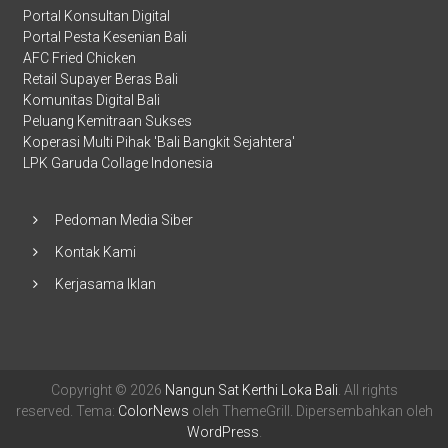
Portal Konsultan Digital
Portal Pesta Kesenian Bali
AFC Fried Chicken
Retail Supayer Beras Bali
Komunitas Digital Bali
Peluang Kemitraan Sukses
Koperasi Multi Pihak 'Bali Bangkit Sejahtera'
LPK Garuda Collage Indonesia
Pedoman Media Siber
Kontak Kami
Kerjasama Iklan
Copyright © 2026
Nangun Sat Kerthi Loka Bali
. All rights
reserved. Tema:
ColorNews
oleh ThemeGrill. Dipersembahkan oleh
WordPress
.