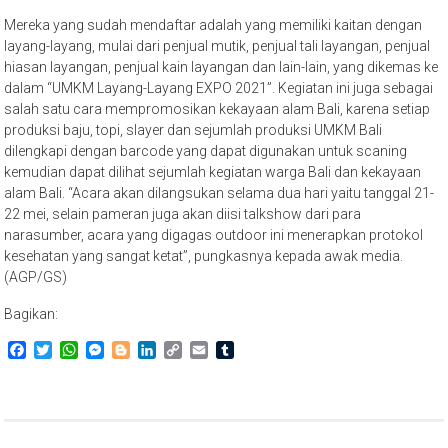
Mereka yang sudah mendaftar adalah yang memiliki kaitan dengan
layang-layang, mulai dari penjual mutik, penjual tali layangan, penjual
hiasan layangan, penjual kain layangan dan lain-lain, yang dikemas ke
dalam “UMKM Layang-Layang EXPO 2021”. Kegiatan ini juga sebagai
salah satu cara mempromosikan kekayaan alam Bali, karena setiap
produksi baju, topi, slayer dan sejumlah produksi UMKM Bali
dilengkapi dengan barcode yang dapat digunakan untuk scaning
kemudian dapat dilihat sejumlah kegiatan warga Bali dan kekayaan
alam Bali. “Acara akan dilangsukan selama dua hari yaitu tanggal 21-
22 mei, selain pameran juga akan diisi talkshow dari para
narasumber, acara yang digagas outdoor ini menerapkan protokol
kesehatan yang sangat ketat”, pungkasnya kepada awak media.
(AGP/GS)
Bagikan:
Facebook
Twitter
WhatsApp
Messenger
Blogger
LinkedIn
Copy
Email
Tumblr
Link