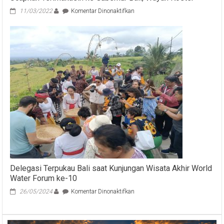
pada
11/03/2022
Komentar Dinonaktifkan
Pembangunan
Jalan
Tol
Gilimanuk
–
Mengwi
Dimulai,
Bupati
Jembrana,
Tabanan
dan
Sekda
Badung
Kompak
Ucapkan
Terimakasih
ke
Delegasi Terpukau Bali saat Kunjungan Wisata Akhir World
Gubernur
Water Forum ke-10
Bali,
Wayan
pada
26/05/2024
Komentar Dinonaktifkan
Koster
Delegasi
Terpukau
Bali