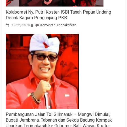
Kolaborasi Ny. Putri Koster-ISBI Tanah Papua Undang
Decak Kagum Pengunjung PKB
pada
17/06/2019
Komentar Dinonaktifkan
Kolaborasi
Ny.
Putri
Koster-
ISBI
Tanah
Papua
Undang
Decak
Kagum
Pengunjung
PKB
Pembangunan Jalan Tol Gilimanuk – Mengwi Dimulai,
Bupati Jembrana, Tabanan dan Sekda Badung Kompak
Ucapkan Terimakasih ke Gubernur Bali, Wayan Koster