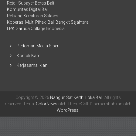
Retail Supayer Beras Bali
Komunitas Digital Bali
Peluang Kemitraan Sukses
Koperasi Multi Pihak 'Bali Bangkit Sejahtera'
LPK Garuda Collage Indonesia
Pedoman Media Siber
Kontak Kami
Kerjasama Iklan
Copyright © 2026
Nangun Sat Kerthi Loka Bali
. All rights
reserved. Tema:
ColorNews
oleh ThemeGrill. Dipersembahkan oleh
WordPress
.