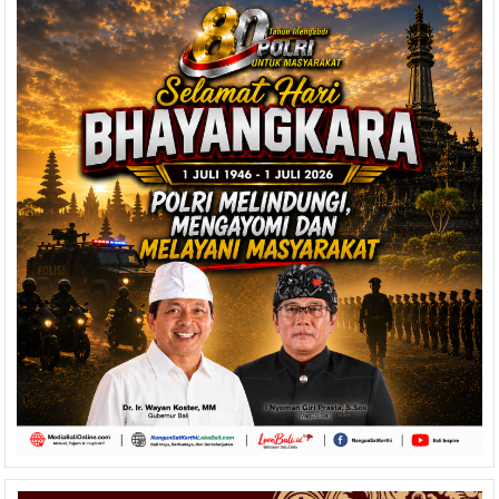
saat
Kunjungan
Wisata
Akhir
World
Water
Forum
ke-
10