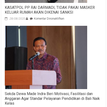
Memajukan
Adat,
KASATPOL PP RAI DARMADI, TIDAK PAKAI MASKER
Tradisi,
KELUAR RUMAH AKAN DIKENAI SANKSI
Seni
dan
pada
28/08/2020
Komentar Dinonaktifkan
Budaya
KASATPOL
serta
PP
Kearifan
RAI
Lokal
DARMADI,
Bali
TIDAK
PAKAI
MASKER
KELUAR
RUMAH
AKAN
DIKENAI
SANKSI
Sekda Dewa Made Indra Beri Motivasi, Fasilitasi dan
Anggaran Agar Standar Pelayanan Pendidikan di Bali Naik
Kelas