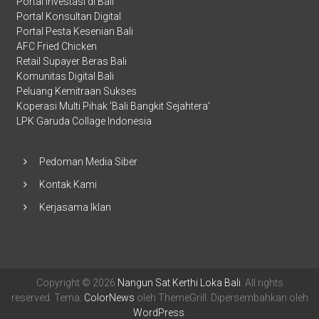
Portal Investasi di Bali
Portal Konsultan Digital
Portal Pesta Kesenian Bali
AFC Fried Chicken
Retail Supayer Beras Bali
Komunitas Digital Bali
Peluang Kemitraan Sukses
Koperasi Multi Pihak 'Bali Bangkit Sejahtera'
LPK Garuda Collage Indonesia
Pedoman Media Siber
Kontak Kami
Kerjasama Iklan
Copyright © 2026
Nangun Sat Kerthi Loka Bali
. All rights
reserved. Tema:
ColorNews
oleh ThemeGrill. Dipersembahkan oleh
WordPress
.