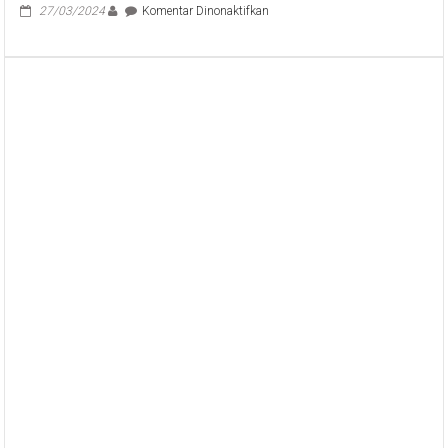
pada
27/03/2024
Komentar Dinonaktifkan
Sekda
Dewa
Made
Indra
Beri
Motivasi,
Fasilitasi
dan
Anggaran
Agar
Standar
Pelayanan
Pendidikan
di
Bali
Naik
Kelas