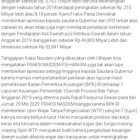
anggaran sebesar Rp. 3,762 Triliyun lebih dan bila dibandingkan
dengan realisasi tahun 2018 terdapat peningkatan sebesar Rp. 210
Miliyar lebih atau 8,19 persen. Kami Fraksi Partai Demokrat
memberikan apresiasi kepada saudara Gubernur dan OPD terkait atas
capaian ini, akan tetapi juga ingin mendapat penjelasan berkenaan
dengan Pendapatan Asli Daerah pos Retribusi Daerah dalam tahun
Anggaran 2019 dianggarkan sebesar Rp 49,803 Milyar Lebih dan
terealisasi sebesar Rp 33,841 Milyar
Tanggapan fraksi Nasdem yang dibacakan oleh I Wayan Arta
mengatakan FRAKSI NASDEM-PSI-HANURA juga tak akan lupa
memberikan apresiasi setinggi-tingginya kepada Saudara Gubernur
karena mampu mempertahankan penilaian atas laporan hasil
pemeriksaan Badan Pemeriksa Kcuangan (BPK)-RI terhadap 1
Laporan Keuangan Pemerintah 1Dacrah Provinsi Bali Tahun
Anggaran 2019 yang diterima pada Rapat Paripurna Dewan pada Ilari
Jumat, 29 Mei 2020. FRAKSI NASDEM bangga karena BPK RI
memberikan opini Wajar Tanpa Pengecualian (WTP) yang ke-7 (tujuh)
kalinya secara berturut-turut. Hal ini merupakan prestasi dan kerja
keras kita hersama dalam melaksanakan tugas dan fungsi masing-
masing Opini WTP merupakan bukti bahwa pengelolaan keuangan
daerah sudah dikelola wajar dan transparan untuk meningkatkan