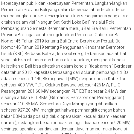
kepercayaan publik dan kepercayaan Pemerintah. Langkah-langkah
Pemerintah Provinsi Bali yang dalam beberapa tahun terakhir terus
mencanangkan isu soal energi terbarukan sebagaimana yang dicita-
citakan dalam visi “Nangun Sat Kerthi Loka Bali” melalui Pola
Pembangunan Semesta Berencana menuju Bali Era Baru. Pemerintah
Provinsi Bali juga sudah mengeluarkan Peraturan Gubermur Bali
Nomor 45 Tahun 2019 tentang Bali Energi Bersih dan Pergub Bali
Nomor 48 Tahun 2019 tentang Penggunaan Kendaraan Bermotor
Listrik (KBL) Berbasis Baterai, Isu soal energi terbarukan adalah hal
yang tak bisa dihindari dan harus dilaksanakan, mengingat kondisi
kelistrikan di Bali bisa dikatakan dalam kondisi “tidak aman ” Berdasar
data tahun 2019, kapasitas terpasang dari scluruh pembangkit di Bali
adalah sebesar 1.440,85 megawatt (MW) dengan rincian Kabel 1aut
schesar 400 MW, PLTU Celukan Bawang scbesar 426 MW, PL.IG
Pesanggaran 201,60 MW sedangkan PLT EBT schesar 2,4 MW dan
sisanya adalah PLT BBM (Gilimanuk, Pemaron dan Pesanggaran)
sebesar 410,85 MW. Sementara Daya Mampu yang dihasilkan
schesar 927,20 MW, mengingat hahwa pemhangkit dengan bahan
bakar BBM pada posisi (tidak dioperasikan, kecuali dalam keadaan
darurat), sedangkan beban puncak tertinggi dicapai sebesar 920 MW,
sehingga apahila dibandingkan dengan daya mampu maka kondisi