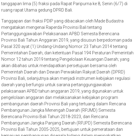
tanggapan lima (5) fraksi pada Rapat Paripurna ke 8, Senin (6/7) di
ruang rapat Utama gedung DPRD Bali.
Tanggapan dari fraksi PDIP yang dibacakan oleh Made Budastra
mengatakan mengenai Raperda Provinsi Bali tentang
Pertanggungjawaban Pelaksanaan APBD Semesta Berencana
Provinsi Bali Tahun Anggaran 2019, yang disusun berpedoman pada
Pasal 320 ayat (1) Undang-Undang Nomor 23 Tahun 2014 tentang
Pemerintahan Daerah, dan ketentuan Pasal 194 Peraturan Pemerintah
Nomor 12 tahun 2019 tentang Pengelolaan Keuangan Daerah; yang
akan dibahas untuk mendapatkan persetujuan bersama oleh
Pemerintah Daerah dan Dewan Perwakilan Rakyat Daerah (DPRD)
Provinsi Bali, selanjutnya akan menjadi instrumen kebijakan regulasi
daerah yang berfungsi untuk sarana pertanggungjawaban
pelaksanaan APBD tahun anggaran 2019, yang digunakan untuk
pengelolaan anggaran dan melaksanakan kebijakan program
pembangunan daerah Provinsi Bali yang tertuang dalam Rencana
Pembangunan Jangka Menengah Daerah (RPJMD) Semesta
Berencana Provinsi Bali Tahun 2018-2023, dan Rencana
Pembangunan Jangka Panjang Daerah (RPJPD) Semesta Berencana
Provinsi Bali Tahun 2005-2025, bertujuan untuk pemerataan dan
kemajuan pembangunan disegala bidang dalam meningkatkan