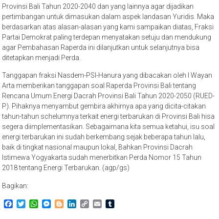
Provinsi Bali Tahun 2020-2040 dan yang lainnya agar dijadikan
pertimbangan untuk dimasukan dalam aspek landasan Yuridis. Maka
berdasarkan atas alasan-alasan yang kami sampaikan diatas, Fraksi
Partai Demokrat paling terdepan menyatakan setuju dan mendukung
agar Pembahasan Raperda ini dilanjutkan untuk selanjutnya bisa
ditetapkan menjadi Perda.
Tanggapan fraksi Nasdem-PSI-Hanura yang dibacakan oleh I Wayan
Arta memberikan tanggapan soal Raperda Provinsi Bali tentang
Rencana Umum Energi Dacrah Provinsi Bali Tahun 2020-2050 (RUED-
P). Pihaknya menyambut gembira akhirnya apa yang dicita-citakan
tahun-tahun schelumnya terkait energi terbarukan di Provinsi Bali hisa
segera diimplementasikan. Sebagaimana kita semua ketahui, isu soal
energi terbarukan ini sudah berkembang sejak beberapa tahun lalu,
baik di tingkat nasional maupun lokal, Bahkan Provinsi Dacrah
Istimewa Yogyakarta sudah menerbitkan Perda Nomor 15 Tahun
2018 tentang Energi Terbarukan. (agp/gs)
Bagikan:
Facebook
Twitter
WhatsApp
Messenger
Blogger
LinkedIn
Copy
Email
Tumblr
Link