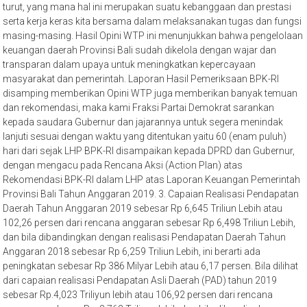
turut, yang mana hal ini merupakan suatu kebanggaan dan prestasi
serta kerja keras kita bersama dalam melaksanakan tugas dan fungsi
masing-masing. Hasil Opini WTP ini menunjukkan bahwa pengelolaan
keuangan daerah Provinsi Bali sudah dikelola dengan wajar dan
transparan dalam upaya untuk meningkatkan kepercayaan
masyarakat dan pemerintah. Laporan Hasil Pemeriksaan BPK-RI
disamping memberikan Opini WTP juga memberikan banyak temuan
dan rekomendasi, maka kami Fraksi Partai Demokrat sarankan
kepada saudara Gubernur dan jajarannya untuk segera menindak
lanjuti sesuai dengan waktu yang ditentukan yaitu 60 (enam puluh)
hari dari sejak LHP BPK-RI disampaikan kepada DPRD dan Gubernur,
dengan mengacu pada Rencana Aksi (Action Plan) atas
Rekomendasi BPK-RI dalam LHP atas Laporan Keuangan Pemerintah
Provinsi Bali Tahun Anggaran 2019. 3. Capaian Realisasi Pendapatan
Daerah Tahun Anggaran 2019 sebesar Rp 6,645 Triliun Lebih atau
102,26 persen dari rencana anggaran sebesar Rp 6,498 Triliun Lebih,
dan bila dibandingkan dengan realisasi Pendapatan Daerah Tahun
Anggaran 2018 sebesar Rp 6,259 Triliun Lebih, ini berarti ada
peningkatan sebesar Rp 386 Milyar Lebih atau 6,17 persen. Bila dilihat
dari capaian realisasi Pendapatan Asli Daerah (PAD) tahun 2019
sebesar Rp.4,023 Triliyun lebih atau 106,92 persen dari rencana