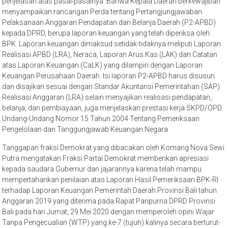
penjelasan atas pasal-pasalnya. Bahwa Kepala Daerah berkewajiban
menyampaikan rancangan Perda tentang Pertangjungjawaban
Pelaksanaan Anggaran Pendapatan dan Belanja Daerah (P2-APBD)
kepada DPRD, berupa laporan keuangan yang telah diperiksa oleh
BPK. Laporan keuangan dimaksud setidak-tidaknya meliputi Laporan
Realisasi APBD (LRA), Neraca, Laporan Arus Kas (LAK) dan Catatan
atas Laporan Keuangan (CaLK) yang dilampiri dengan Laporan
Keuangan Perusahaan Daerah. Isi laporan P2-APBD harus disusun
dan disajikan sesuai dengan Standar Akuntansi Pemerintahan (SAP).
Realisasi Anggaran (LRA) selain menyajikan realisasi pendapatan,
belanja, dan pembiayaan, juga menjelaskan prestasi kerja SKPD/OPD.
Undang-Undang Nomor 15 Tahun 2004 Tentang Pemeriksaan
Pengelolaan dan Tanggungjawab Keuangan Negara.
Tanggapan fraksi Demokrat yang dibacakan oleh Komang Nova Sewi
Putra mengatakan Fraksi Partai Demokrat memberikan apresiasi
kepada saudara Gubernur dan jajarannya karena telah mampu
mempertahankan penilaian atas Laporan Hasil Pemeriksaan BPK-RI
terhadap Laporan Keuangan Pemerintah Daerah Provinsi Bali tahun
Anggaran 2019 yang diterima pada Rapat Paripurna DPRD Provinsi
Bali pada hari Jumat, 29 Mei 2020 dengan memperoleh opini Wajar
Tanpa Pengecualian (WTP) yang ke-7 (tujuh) kalinya secara berturut-