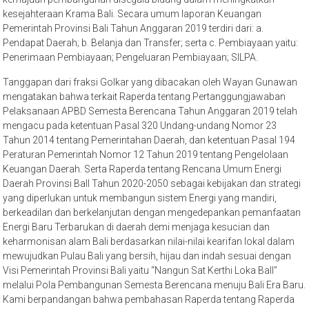
kesejahteraan Krama Bali. Secara umum laporan Keuangan
Pemerintah Provinsi Bali Tahun Anggaran 2019 terdiri dari: a.
Pendapat Daerah; b. Belanja dan Transfer; serta c. Pembiayaan yaitu:
Penerimaan Pembiayaan; Pengeluaran Pembiayaan; SILPA.
Tanggapan dari fraksi Golkar yang dibacakan oleh Wayan Gunawan
mengatakan bahwa terkait Raperda tentang Pertanggungjawaban
Pelaksanaan APBD Semesta Berencana Tahun Anggaran 2019 telah
mengacu pada ketentuan Pasal 320 Undang-undang Nomor 23
Tahun 2014 tentang Pemerintahan Daerah, dan ketentuan Pasal 194
Peraturan Pemerintah Nomor 12 Tahun 2019 tentang Pengelolaan
Keuangan Daerah. Serta Raperda tentang Rencana Umum Energi
Daerah Provinsi Ball Tahun 2020-2050 sebagai kebijakan dan strategi
yang diperlukan untuk membangun sistem Energi yang mandiri,
berkeadilan dan berkelanjutan dengan mengedepankan pemanfaatan
Energi Baru Terbarukan di daerah demi menjaga kesucian dan
keharmonisan alam Bali berdasarkan nilai-nilai kearifan lokal dalam
mewujudkan Pulau Bali yang bersih, hijau dan indah sesuai dengan
Visi Pemerintah Provinsi Bali yaitu “Nangun Sat Kerthi Loka Ball”
melalui Pola Pembangunan Semesta Berencana menuju Bali Era Baru.
Kami berpandangan bahwa pembahasan Raperda tentang Raperda