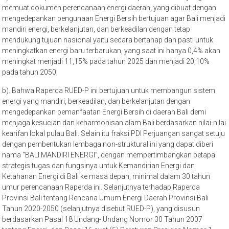
memuat dokumen perencanaan energi daerah, yang dibuat dengan
mengedepankan pengunaan Energi Bersih bertujuan agar Bali menjadi
mandiri energi, berkelanjutan, dan berkeadilan dengan tetap
mendukung tujuan nasional yaitu secara bertahap dan pasti untuk
meningkatkan energi baru terbarukan, yang saat ini hanya 0,4% akan
meningkat menjadi 11,15% pada tahun 2025 dan menjadi 20,10%
pada tahun 2050;
b). Bahwa Raperda RUED-P ini bertujuan untuk membangun sistem
energi yang mandiri, berkeadilan, dan berkelanjutan dengan
mengedepankan pemanfaatan Energi Bersih di daerah Bali demi
menjaga kesucian dan keharmonisan alam Bali berdasarkan nilai-nilai
kearifan lokal pulau Bali. Selain itu fraksi PDI Perjuangan sangat setuju
dengan pembentukan lembaga non-struktural ini yang dapat diberi
nama “BALI MANDIRI ENERGI”, dengan mempertimbangkan betapa
strategis tugas dan fungsinya untuk Kemandirian Energi dan
Ketahanan Energi di Bali ke masa depan, minimal dalam 30 tahun
umur perencanaan Raperda ini. Selanjutnya terhadap Raperda
Provinsi Bali tentang Rencana Umum Energi Daerah Provinsi Bali
Tahun 2020-2050 (selanjutnya disebut RUED-P), yang disusun
berdasarkan Pasal 18 Undang- Undang Nomor 30 Tahun 2007