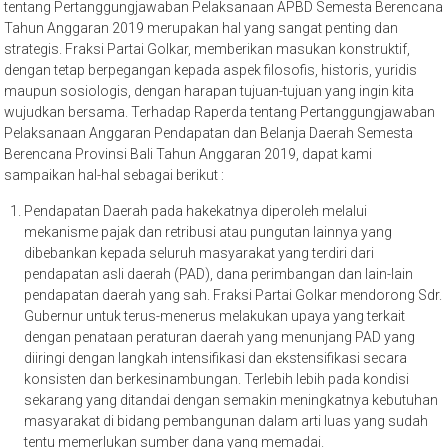
tentang Pertanggungjawaban Pelaksanaan APBD Semesta Berencana
Tahun Anggaran 2019 merupakan hal yang sangat penting dan
strategis. Fraksi Partai Golkar, memberikan masukan konstruktif,
dengan tetap berpegangan kepada aspek filosofis, historis, yuridis
maupun sosiologis, dengan harapan tujuan-tujuan yang ingin kita
wujudkan bersama. Terhadap Raperda tentang Pertanggungjawaban
Pelaksanaan Anggaran Pendapatan dan Belanja Daerah Semesta
Berencana Provinsi Bali Tahun Anggaran 2019, dapat kami
sampaikan hal-hal sebagai berikut :
Pendapatan Daerah pada hakekatnya diperoleh melalui
mekanisme pajak dan retribusi atau pungutan lainnya yang
dibebankan kepada seluruh masyarakat yang terdiri dari
pendapatan asli daerah (PAD), dana perimbangan dan lain-lain
pendapatan daerah yang sah. Fraksi Partai Golkar mendorong Sdr.
Gubernur untuk terus-menerus melakukan upaya yang terkait
dengan penataan peraturan daerah yang menunjang PAD yang
diiringi dengan langkah intensifikasi dan ekstensifikasi secara
konsisten dan berkesinambungan. Terlebih lebih pada kondisi
sekarang yang ditandai dengan semakin meningkatnya kebutuhan
masyarakat di bidang pembangunan dalam arti luas yang sudah
tentu memerlukan sumber dana yang memadai.