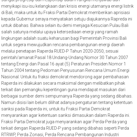
menyikapi isu-isu kelangkaan dan krisis energi utamanya energi listrik
di Bali, maka untuk itu Fraksi Partai Demokrat memberikan aprisiasi
kepada Gubernur seraya menyatakan setuju diajukannya Rapreda ini
untuk dibahas. Bahwa selain itu demi menjaga Kesucian Pulau Bali
salah satunya melalui upaya ketersediaan energi yang ramah
lingkungan adalah suatu keharusan bagi Pemerintah Provinsi Bali
untuk segera mewujudkan rencana pembangunan energi daerah
melalui penetapan Raperda RUED-P Tahun 2020-2050, sesuai
perintah/amanat Pasal 18 Undang-Undang Nomor 30 Tahun 2007
tentang Energi dan Pasal 16 ayat (5) Peraturan Presiden Nomor 1
Tahun 2004 tentang Pedoman Penyusunan Rencana Umum Energi
Nasional. Untuk itu fraksi demokrat mendorong agar pembahasan
Raperda ini dilakukan secara maksimal dengan melibatkan pihak
terkait dan pemangku kepentingan guna mendapat masukan dari
berbagai sumber demi sempurnanya Raperda yang sedang dibahas.
Namun disisi lain belum dilihat adanya pengaturan tentang ketentuan
sanksi pada Raperda ini, untuk itu Fraksi Partai Demokrat
menyarankan agar ketentuan sanksi dimasukan dalam Raperda ini.
Fraksi Partai Demokrat juga menyarankan agar Perda-Perda yang
terkait dengan Raperda RUED-P yang sedang dibahas seperti Perda
RTRWP, Perda Zonasi, Perda Rencana Pembangunan Industri