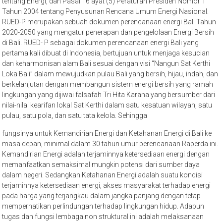
tentang Energi, dan Pasal 16 ayat (5) Peraturan Presiden Nomor 1
Tahun 2004 tentang Penyusunan Rencana Umum Energi Nasional.
RUED-P merupakan sebuah dokumen perencanaan energi Bali Tahun
2020-2050 yang mengatur penerapan dan pengelolaan Energi Bersih
di Bali. RUED- P sebagai dokumen perencanaan energi Bali yang
pertama kali dibuat di Indonesia, bertujuan untuk menjaga kesucian
dan keharmonisan alam Bali sesuai dengan visi “Nangun Sat Kerthi
Loka Bali” dalam mewujudkan pulau Bali yang bersih, hijau, indah, dan
berkelanjutan dengan membangun sistem energi bersih yang ramah
lingkungan yang dijiwai falsafah Tri Hita Karana yang bersumber dari
nilai-nilai kearifan lokal Sat Kerthi dalam satu kesatuan wilayah, satu
pulau, satu pola, dan satu tata kelola. Sehingga
fungsinya untuk Kemandirian Energi dan Ketahanan Energi di Bali ke
masa depan, minimal dalam 30 tahun umur perencanaan Raperda ini.
Kemandirian Energi adalah terjaminnya ketersediaan energi dengan
memanfaatkan semaksimal mungkin potensi dari sumber daya
dalam negeri. Sedangkan Ketahanan Energi adalah suatu kondisi
terjaminnya ketersediaan energi, akses masyarakat terhadap energi
pada harga yang terjangkau dalam jangka panjang dengan tetap
memperhatikan perlindungan terhadap lingkungan hidup. Adapun
tugas dan fungsi lembaga non struktural ini adalah melaksanaan