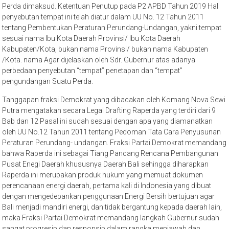
Perda dimaksud. Ketentuan Penutup pada P2 APBD Tahun 2019 Hal
penyebutan tempat ini telah diatur dalam UU No. 12 Tahun 2011
tentang Pembentukan Peraturan Perundang-Undangan, yakni tempat
sesuai nama Ibu Kota Daerah Provinsi/ Ibu Kota Daerah
Kabupaten/Kota, bukan nama Provinsi/ bukan nama Kabupaten
/Kota. nama Agar dijelaskan oleh Sdr. Gubernur atas adanya
perbedaan penyebutan “tempat” penetapan dan “tempat”
pengundangan Suatu Perda.
Tanggapan fraksi Demokrat yang dibacakan oleh Komang Nova Sewi
Putra mengatakan secara Legal Drafting Raperda yang terdiri dari 9
Bab dan 12 Pasal ini sudah sesuai dengan apa yang diamanatkan
oleh UU No.12 Tahun 2011 tentang Pedoman Tata Cara Penyusunan
Peraturan Perundang- undangan. Fraksi Partai Demokrat memandang
bahwa Raperda ini sebagai Tiang Pancang Rencana Pembangunan
Pusat Enegi Daerah khususnya Daerah Bali sehingga diharapkan
Raperda ini merupakan produk hukum yang memuat dokumen
perencanaan energi daerah, pertama kali di Indonesia yang dibuat
dengan mengedepankan penggunaan Energi Bersih bertujuan agar
Bali menjadi mandiri energi, dan tidak bergantung kepada daerah lain,
maka Fraksi Partai Demokrat memandang langkah Gubernur sudah
sangat progresip dan responsip dalam rangka menjawab dan