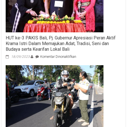
HUT ke-3 PAKIS Bali, Pj. Gubernur Apresiasi Peran Aktif
Krama Istri Dalam Memajukan Adat, Tradisi, Seni dan
Budaya serta Kearifan Lokal Bali
pada
18/09/2023
Komentar Dinonaktifkan
HUT
ke-
3
PAKIS
Bali,
Pj.
Gubernur
Apresiasi
Peran
Aktif
Krama
Istri
Dalam