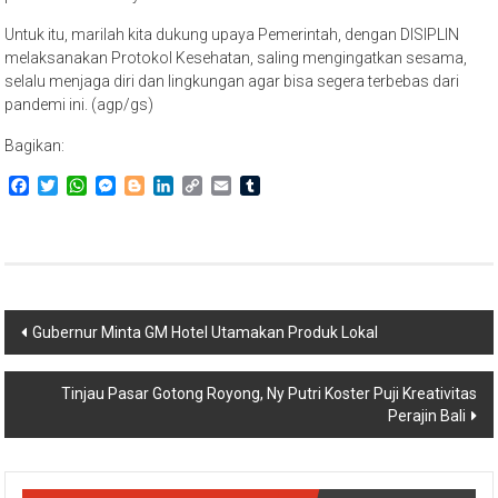
Untuk itu, marilah kita dukung upaya Pemerintah, dengan DISIPLIN
melaksanakan Protokol Kesehatan, saling mengingatkan sesama,
selalu menjaga diri dan lingkungan agar bisa segera terbebas dari
pandemi ini. (agp/gs)
Bagikan:
Facebook
Twitter
WhatsApp
Messenger
Blogger
LinkedIn
Copy
Email
Tumblr
Link
Navigasi
Gubernur Minta GM Hotel Utamakan Produk Lokal
pos
Tinjau Pasar Gotong Royong, Ny Putri Koster Puji Kreativitas
Perajin Bali