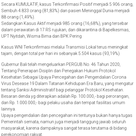
Secara KUMULATIF, kasus Terkonfirmasi Positif menjadi 5.906 orang,
Sembuh 4.833 orang (81,83%) dan pasien Meninggal Dunia menjadi
88 orang (1,49%).
Sedangkan Kasus Aktif menjadi 985 orang (16,68%), yang tersebar
dalam perawatan di 17 RS rujukan, dan dikarantina di Bapelkesmas,
UPT Nyitdah, Wisma Bima dan BPK Pering.
Kasus WNI Terkonfirmasi melalui Transmisi Lokal terus meningkat
tajam, dengan total per hari ini sebanyak 5.504 kasus (93,19%).
Gubernur Bali telah mengeluarkan PERGUB No. 46 Tahun 2020,
Tentang Penerapan Disiplin dan Penegakan Hukum Protokol
Kesehatan Sebagai Upaya Pencegahan dan Pengendalian Corona
Virus Desease 19 Dalam Tatanan Kehidupan Era Baru, yang mengatur
tentang Sanksi Administratif bagi pelanggar Protokol Kesehatan.
Besaran denda yg diterapkan adalah Rp. 100.000,- bagi perorangan,
dan Rp. 1.000.000,- bagi pelaku usaha dan tempat fasilitas umum
lainnya.
Upaya pengendalian dan pencegahan ini tentunya bukan hanya tugas
Pemerintah semata, namun juga menjadi tanggung jawab seluruh
masyarakat, karena dampaknya sangat terasa terutama di bidang
perekonomian rakyat.