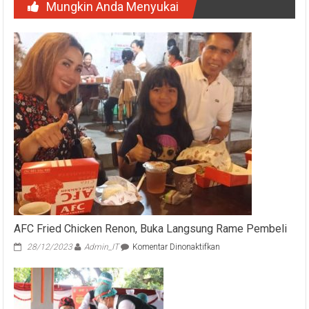
Mungkin Anda Menyukai
AFC Fried Chicken Renon, Buka Langsung Rame Pembeli
pada
28/12/2023
Admin_IT
Komentar Dinonaktifkan
AFC
Fried
Chicken
Renon,
Buka