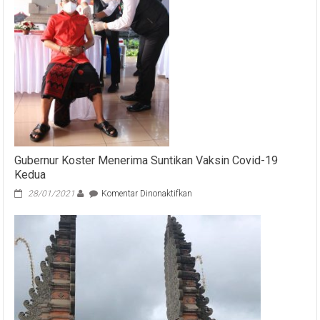
Langsung
Rame
Pembeli
Gubernur Koster Menerima Suntikan Vaksin Covid-19
Kedua
pada
28/01/2021
Komentar Dinonaktifkan
Gubernur
Koster
Menerima
Suntikan
Vaksin
Covid-
19
Kedua