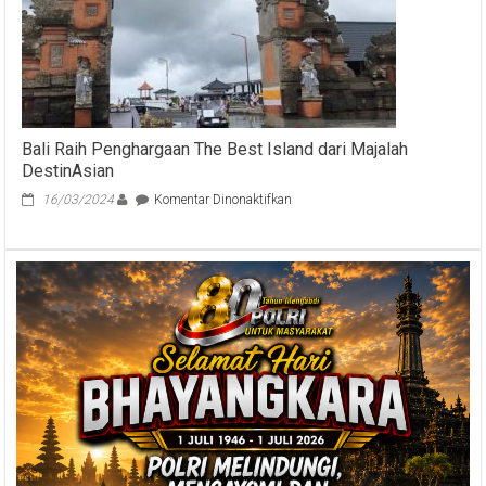
Bali Raih Penghargaan The Best Island dari Majalah
DestinAsian
pada
16/03/2024
Komentar Dinonaktifkan
Bali
Raih
Penghargaan
The
Best
Island
dari
Majalah
DestinAsian