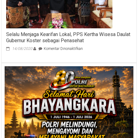
Obyek
Wisata
Kembali
Menggeliat
Selalu Menjaga Kearifan Lokal, PPS Kertha Wisesa Daulat
Gubernur Koster sebagai Penasehat
pada
14/08/2020
Komentar Dinonaktifkan
Selalu
Menjaga
Kearifan
Lokal,
PPS
Kertha
Wisesa
Daulat
Gubernur
Koster
sebagai
Penasehat