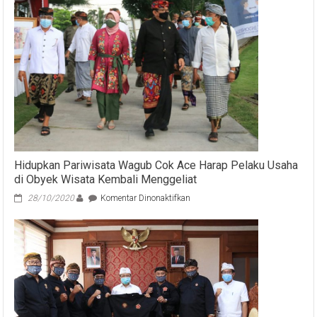
19
Bali
Hidupkan Pariwisata Wagub Cok Ace Harap Pelaku Usaha
di Obyek Wisata Kembali Menggeliat
pada
28/10/2020
Komentar Dinonaktifkan
Hidupkan
Pariwisata
Wagub
Cok
Ace
Harap
Pelaku
Usaha
di