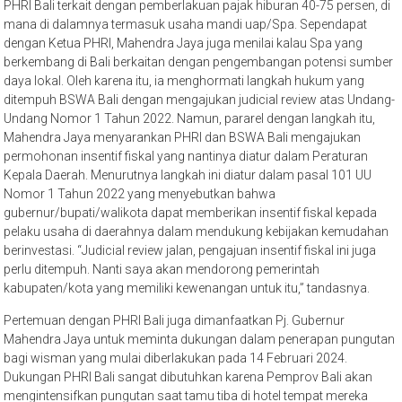
PHRI Bali terkait dengan pemberlakuan pajak hiburan 40-75 persen, di
mana di dalamnya termasuk usaha mandi uap/Spa. Sependapat
dengan Ketua PHRI, Mahendra Jaya juga menilai kalau Spa yang
berkembang di Bali berkaitan dengan pengembangan potensi sumber
daya lokal. Oleh karena itu, ia menghormati langkah hukum yang
ditempuh BSWA Bali dengan mengajukan judicial review atas Undang-
Undang Nomor 1 Tahun 2022. Namun, pararel dengan langkah itu,
Mahendra Jaya menyarankan PHRI dan BSWA Bali mengajukan
permohonan insentif fiskal yang nantinya diatur dalam Peraturan
Kepala Daerah. Menurutnya langkah ini diatur dalam pasal 101 UU
Nomor 1 Tahun 2022 yang menyebutkan bahwa
gubernur/bupati/walikota dapat memberikan insentif fiskal kepada
pelaku usaha di daerahnya dalam mendukung kebijakan kemudahan
berinvestasi. “Judicial review jalan, pengajuan insentif fiskal ini juga
perlu ditempuh. Nanti saya akan mendorong pemerintah
kabupaten/kota yang memiliki kewenangan untuk itu,” tandasnya.
Pertemuan dengan PHRI Bali juga dimanfaatkan Pj. Gubernur
Mahendra Jaya untuk meminta dukungan dalam penerapan pungutan
bagi wisman yang mulai diberlakukan pada 14 Februari 2024.
Dukungan PHRI Bali sangat dibutuhkan karena Pemprov Bali akan
mengintensifkan pungutan saat tamu tiba di hotel tempat mereka