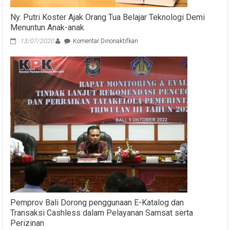
Kabupaten
Buleleng
Ny. Putri Koster Ajak Orang Tua Belajar Teknologi Demi
Menuntun Anak-anak
pada
13/07/2020
Komentar Dinonaktifkan
Ny.
Putri
Koster
Ajak
Orang
Tua
Belajar
Teknologi
Demi
Menuntun
Anak-
anak
Pemprov Bali Dorong penggunaan E-Katalog dan
Transaksi Cashless dalam Pelayanan Samsat serta
Perizinan