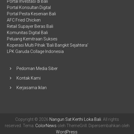
Portal Investasi di Bali
Portal Konsultan Digital
Portal Pesta Kesenian Bali
AFC Fried Chicken
Retail Supayer Beras Bali
Komunitas Digital Bali
Peluang Kemitraan Sukses
Koperasi Multi Pihak 'Bali Bangkit Sejahtera'
LPK Garuda Collage Indonesia
Pedoman Media Siber
Kontak Kami
Kerjasama Iklan
Copyright © 2026
Nangun Sat Kerthi Loka Bali
. All rights
reserved. Tema:
ColorNews
oleh ThemeGrill. Dipersembahkan oleh
WordPress
.