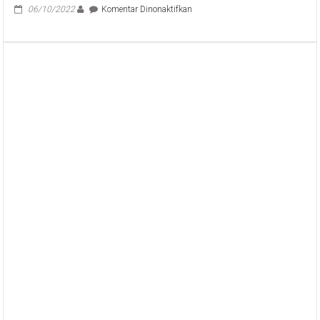
pada
06/10/2022
Komentar Dinonaktifkan
Pemprov
Bali
Dorong
penggunaan
E-
Katalog
dan
Transaksi
Cashless
dalam
Pelayanan
Samsat
serta
Perizinan