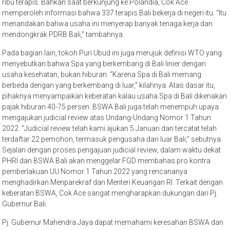
ribu terapis. Bahkan saat berkunjung ke Polandia, Cok Ace
memperoleh informasi bahwa 337 terapis Bali bekerja di negeri itu. “Itu
menandakan bahwa usaha ini menyerap banyak tenaga kerja dan
mendongkrak PDRB Bali,” tambahnya.
Pada bagian lain, tokoh Puri Ubud ini juga merujuk definisi WTO yang
menyebutkan bahwa Spa yang berkembang di Bali linier dengan
usaha kesehatan, bukan hiburan. “Karena Spa di Bali memang
berbeda dengan yang berkembang di luar,” kilahnya. Atas dasar itu,
pihaknya menyampaikan keberatan kalau usaha Spa di Bali dikenakan
pajak hiburan 40-75 persen. BSWA Bali juga telah menempuh upaya
mengajukan judicial review atas Undang-Undang Nomor 1 Tahun
2022. “Judicial review telah kami ajukan 5 Januari dan tercatat telah
terdaftar 22 pemohon, termasuk pengusaha dari luar Bali,” sebutnya.
Sejalan dengan proses pengajuan judicial review, dalam waktu dekat
PHRI dan BSWA Bali akan menggelar FGD membahas pro kontra
pemberlakuan UU Nomor 1 Tahun 2022 yang rencananya
menghadirkan Menparekraf dan Menteri Keuangan RI. Terkait dengan
keberatan BSWA, Cok Ace sangat mengharapkan dukungan dari Pj.
Gubernur Bali.
Pj. Gubernur Mahendra Jaya dapat memahami keresahan BSWA dan