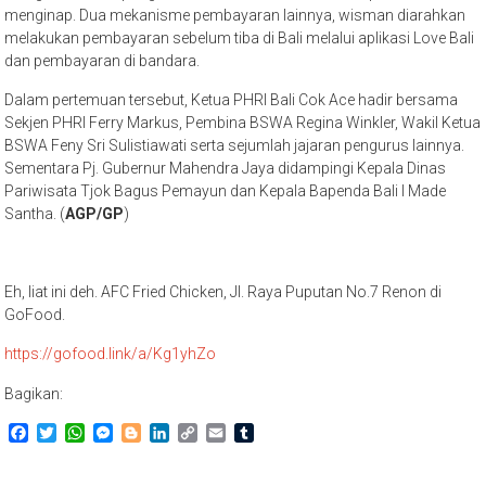
menginap. Dua mekanisme pembayaran lainnya, wisman diarahkan
melakukan pembayaran sebelum tiba di Bali melalui aplikasi Love Bali
dan pembayaran di bandara.
Dalam pertemuan tersebut, Ketua PHRI Bali Cok Ace hadir bersama
Sekjen PHRI Ferry Markus, Pembina BSWA Regina Winkler, Wakil Ketua
BSWA Feny Sri Sulistiawati serta sejumlah jajaran pengurus lainnya.
Sementara Pj. Gubernur Mahendra Jaya didampingi Kepala Dinas
Pariwisata Tjok Bagus Pemayun dan Kepala Bapenda Bali I Made
Santha. (
AGP/GP
)
Eh, liat ini deh. AFC Fried Chicken, Jl. Raya Puputan No.7 Renon di
GoFood.
https://gofood.link/a/Kg1yhZo
Bagikan:
Facebook
Twitter
WhatsApp
Messenger
Blogger
LinkedIn
Copy
Email
Tumblr
Link