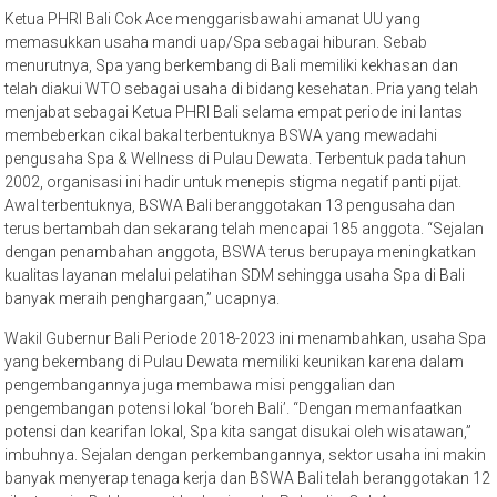
Ketua PHRI Bali Cok Ace menggarisbawahi amanat UU yang
memasukkan usaha mandi uap/Spa sebagai hiburan. Sebab
menurutnya, Spa yang berkembang di Bali memiliki kekhasan dan
telah diakui WTO sebagai usaha di bidang kesehatan. Pria yang telah
menjabat sebagai Ketua PHRI Bali selama empat periode ini lantas
membeberkan cikal bakal terbentuknya BSWA yang mewadahi
pengusaha Spa & Wellness di Pulau Dewata. Terbentuk pada tahun
2002, organisasi ini hadir untuk menepis stigma negatif panti pijat.
Awal terbentuknya, BSWA Bali beranggotakan 13 pengusaha dan
terus bertambah dan sekarang telah mencapai 185 anggota. “Sejalan
dengan penambahan anggota, BSWA terus berupaya meningkatkan
kualitas layanan melalui pelatihan SDM sehingga usaha Spa di Bali
banyak meraih penghargaan,” ucapnya.
Wakil Gubernur Bali Periode 2018-2023 ini menambahkan, usaha Spa
yang bekembang di Pulau Dewata memiliki keunikan karena dalam
pengembangannya juga membawa misi penggalian dan
pengembangan potensi lokal ‘boreh Bali’. “Dengan memanfaatkan
potensi dan kearifan lokal, Spa kita sangat disukai oleh wisatawan,”
imbuhnya. Sejalan dengan perkembangannya, sektor usaha ini makin
banyak menyerap tenaga kerja dan BSWA Bali telah beranggotakan 12