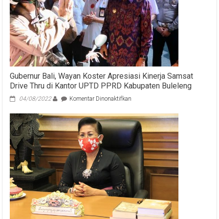
Gubernur Bali, Wayan Koster Apresiasi Kinerja Samsat
Drive Thru di Kantor UPTD PPRD Kabupaten Buleleng
pada
04/08/2022
Komentar Dinonaktifkan
Gubernur
Bali,
Wayan
Koster
Apresiasi
Kinerja
Samsat
Drive
Thru
di
Kantor
UPTD
PPRD