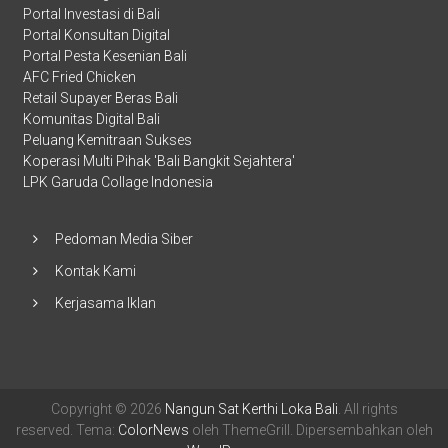
Portal Investasi di Bali
Portal Konsultan Digital
Portal Pesta Kesenian Bali
AFC Fried Chicken
Retail Supayer Beras Bali
Komunitas Digital Bali
Peluang Kemitraan Sukses
Koperasi Multi Pihak 'Bali Bangkit Sejahtera'
LPK Garuda Collage Indonesia
Pedoman Media Siber
Kontak Kami
Kerjasama Iklan
Copyright © 2026
Nangun Sat Kerthi Loka Bali
. All rights
reserved. Tema:
ColorNews
oleh ThemeGrill. Dipersembahkan oleh