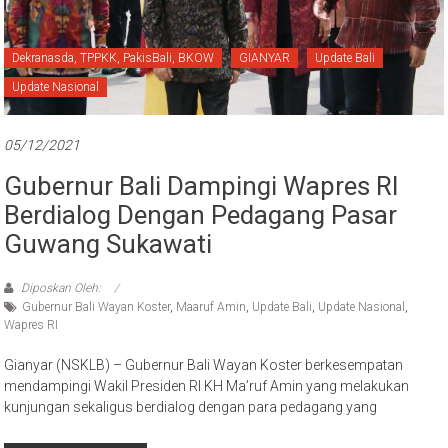
Bali
Dekranasda, TPPKK, PakisBali, BKOW
GIANYAR
Update Bali
Update Nasional
05/12/2021
Gubernur Bali Dampingi Wapres RI
Berdialog Dengan Pedagang Pasar
Guwang Sukawati
Diposkan Oleh:
Gubernur Bali Wayan Koster
,
Maaruf Amin
,
Update Bali
,
Update Nasional
,
Wapres RI
Gianyar (NSKLB) – Gubernur Bali Wayan Koster berkesempatan
mendampingi Wakil Presiden RI KH Ma’ruf Amin yang melakukan
kunjungan sekaligus berdialog dengan para pedagang yang