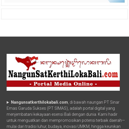
Nangunsatkerthilokabali.com
, di bawah naungan PT Sinar
Emas Garuda Sukses (PT SIMAS), adalah portal digital yang
menjembatani kekayaan esensi Bali dengan dunia. Kami hadir
untuk menguatkan dan mempromosikan potensi terbaik daerah—
mulai dari tradisi luhur, budaya, inovasi UMKM, hingga keunikan