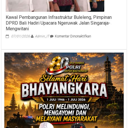
Kawal Pembangunan Infrastruktur Buleleng, Pimpinan
DPRD Bali Hadiri Upacara Ngeruwak Jalan Singaraja-
Mengwitani
pada
07/01/2026
Admin_IT
Komentar Dinonaktifkan
Kawal
Pembangunan
Infrastruktur
Buleleng,
Pimpinan
DPRD
Bali
Hadiri
Upacara
Ngeruwak
Jalan
Singaraja-
Mengwitani