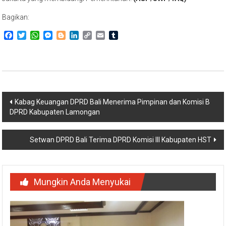
Bagikan:
Facebook
Twitter
WhatsApp
Messenger
Blogger
LinkedIn
Copy
Email
Tumblr
Link
Navigasi
Kabag Keuangan DPRD Bali Menerima Pimpinan dan Komisi B
DPRD Kabupaten Lamongan
pos
Setwan DPRD Bali Terima DPRD Komisi III Kabupaten HST
Mungkin Anda Menyukai