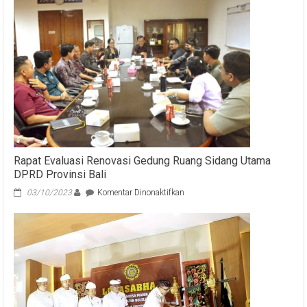
Rapat Evaluasi Renovasi Gedung Ruang Sidang Utama
DPRD Provinsi Bali
pada
03/10/2023
Komentar Dinonaktifkan
Rapat
Evaluasi
Renovasi
Gedung
Ruang
Sidang
Utama
DPRD
Provinsi