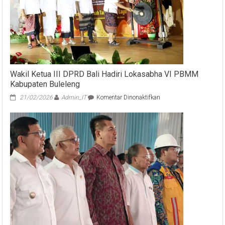
Bali
Wakil Ketua III DPRD Bali Hadiri Lokasabha VI PBMM
Kabupaten Buleleng
pada
21/02/2026
Admin_IT
Komentar Dinonaktifkan
Wakil
Ketua
III
DPRD
Bali
Hadiri
Lokasabha
VI
PBMM
Kabupaten
Buleleng