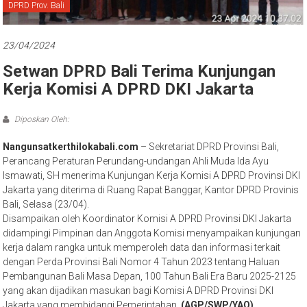
Bali
DPRD Prov. Bali
23/04/2024
Setwan DPRD Bali Terima Kunjungan
Kerja Komisi A DPRD DKI Jakarta
Diposkan Oleh:
Nangunsatkerthilokabali.com
– Sekretariat DPRD Provinsi Bali,
Perancang Peraturan Perundang-undangan Ahli Muda Ida Ayu
Ismawati, SH menerima Kunjungan Kerja Komisi A DPRD Provinsi DKI
Jakarta yang diterima di Ruang Rapat Banggar, Kantor DPRD Provinis
Bali, Selasa (23/04).
Disampaikan oleh Koordinator Komisi A DPRD Provinsi DKI Jakarta
didampingi Pimpinan dan Anggota Komisi menyampaikan kunjungan
kerja dalam rangka untuk memperoleh data dan informasi terkait
dengan Perda Provinsi Bali Nomor 4 Tahun 2023 tentang Haluan
Pembangunan Bali Masa Depan, 100 Tahun Bali Era Baru 2025-2125
yang akan dijadikan masukan bagi Komisi A DPRD Provinsi DKI
Jakarta yang membidangi Pemerintahan.
(AGP/SWP/YAQ)