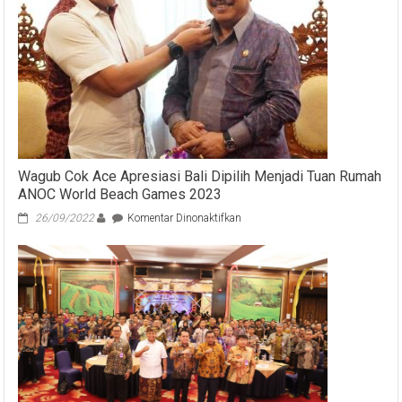
Apresiasi
Pencanangan
Zona
WBK
dan
WBBM
Wagub Cok Ace Apresiasi Bali Dipilih Menjadi Tuan Rumah
ANOC World Beach Games 2023
pada
26/09/2022
Komentar Dinonaktifkan
Wagub
Cok
Ace
Apresiasi
Bali
Dipilih
Menjadi
Tuan
Rumah
ANOC
World