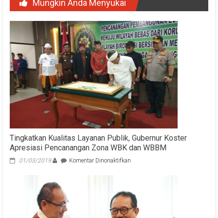
Mungkin Anda Menyukai
Tingkatkan Kualitas Layanan Publik, Gubernur Koster
Apresiasi Pencanangan Zona WBK dan WBBM
pada
01/03/2019
Komentar Dinonaktifkan
Tingkatkan
Kualitas
Layanan
Publik,
Gubernur
Koster