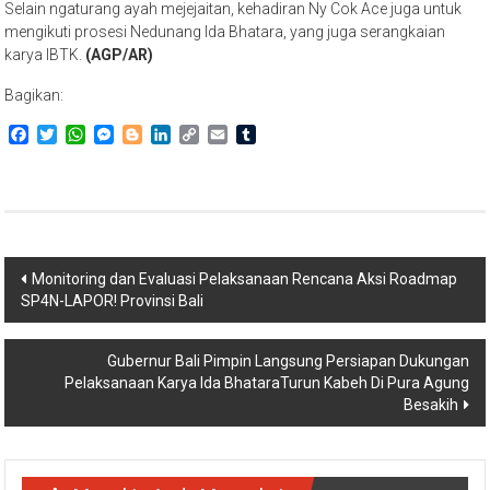
Selain ngaturang ayah mejejaitan, kehadiran Ny Cok Ace juga untuk
mengikuti prosesi Nedunang Ida Bhatara, yang juga serangkaian
karya IBTK.
(AGP/AR)
Bagikan:
Facebook
Twitter
WhatsApp
Messenger
Blogger
LinkedIn
Copy
Email
Tumblr
Link
Navigasi
Monitoring dan Evaluasi Pelaksanaan Rencana Aksi Roadmap
SP4N-LAPOR! Provinsi Bali
pos
Gubernur Bali Pimpin Langsung Persiapan Dukungan
Pelaksanaan Karya Ida BhataraTurun Kabeh Di Pura Agung
Besakih