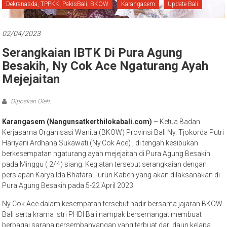
Bali
Dekranasda, TPPKK, PakisBali, BKOW
Karangasem
Update Bali
02/04/2023
Serangkaian IBTK Di Pura Agung
Besakih, Ny Cok Ace Ngaturang Ayah
Mejejaitan
Diposkan Oleh:
Karangasem (Nangunsatkerthilokabali.com)
– Ketua Badan
Kerjasama Organisasi Wanita (BKOW) Provinsi Bali Ny. Tjokorda Putri
Hariyani Ardhana Sukawati (Ny.Cok Ace) , di tengah kesibukan
berkesempatan ngaturang ayah mejejaitan di Pura Agung Besakih
pada Minggu ( 2/4) siang. Kegiatan tersebut serangkaian dengan
persiapan Karya Ida Bhatara Turun Kabeh yang akan dilaksanakan di
Pura Agung Besakih pada 5-22 April 2023.
Ny Cok Ace dalam kesempatan tersebut hadir bersama jajaran BKOW
Bali serta krama istri PHDI Bali nampak bersemangat membuat
berbagai sarana persembahyangan yang terbuat dari daun kelapa