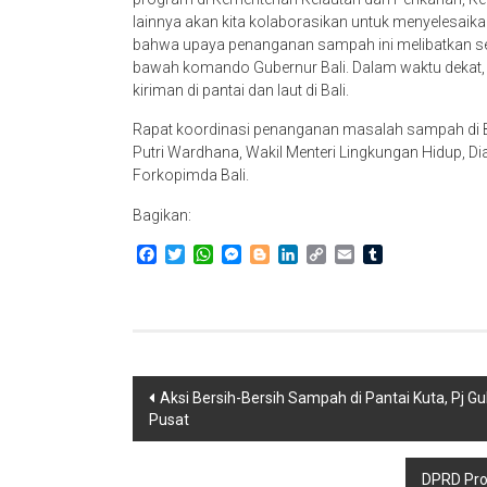
lainnya akan kita kolaborasikan untuk menyelesaik
bahwa upaya penanganan sampah ini melibatkan sel
bawah komando Gubernur Bali. Dalam waktu dekat,
kiriman di pantai dan laut di Bali.
Rapat koordinasi penanganan masalah sampah di Bali 
Putri Wardhana, Wakil Menteri Lingkungan Hidup, Di
Forkopimda Bali.
Bagikan:
Facebook
Twitter
WhatsApp
Messenger
Blogger
LinkedIn
Copy
Email
Tumblr
Link
Navigasi
Aksi Bersih-Bersih Sampah di Pantai Kuta, Pj 
Pusat
pos
DPRD Prov