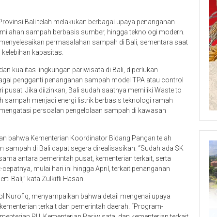
ovinsi Bali telah melakukan berbagai upaya penanganan
ilahan sampah berbasis sumber, hingga teknologi modern.
enyelesaikan permasalahan sampah di Bali, sementara saat
 kelebihan kapasitas.
 kualitas lingkungan pariwisata di Bali, diperlukan
agai pengganti penanganan sampah model TPA atau control
 pusat. Jika diizinkan, Bali sudah saatnya memiliki Waste to
 sampah menjadi energi listrik berbasis teknologi ramah
u mengatasi persoalan pengelolaan sampah di kawasan
takan bahwa Kementerian Koordinator Bidang Pangan telah
sampah di Bali dapat segera direalisasikan. “Sudah ada SK
ama antara pemerintah pusat, kementerian terkait, serta
epatnya, mulai hari ini hingga April, terkait penanganan
i Bali,” kata Zulkifli Hasan.
ifol Nurofiq, menyampaikan bahwa detail mengenai upaya
ementerian terkait dan pemerintah daerah. “Program-
enterian PU, Kementerian Pariwisata, dan kementerian terkait