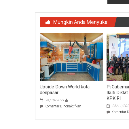
Mungkin Anda Menyukai
Upside Down World kota
Pj Gubernu
denpasar
Ikuti Dikla
KPK RI
24/10/2021
pada
25/11/20
Komentar Dinonaktifkan
Upside
Komentar D
Down
World
kota