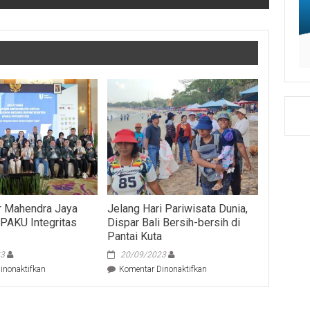
r Mahendra Jaya
Jelang Hari Pariwisata Dunia,
t PAKU Integritas
Dispar Bali Bersih-bersih di
Pantai Kuta
23
20/09/2023
pada
pada
inonaktifkan
Komentar Dinonaktifkan
Pj
Jelang
Gubernur
Hari
Mahendra
Pariwisata