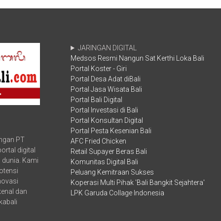
Jaya
Dunia,
Ikuti
Dispar
Diklat
Bali
PAKU
Bersih-
Integritas
bersih
JARINGAN DIGITAL
KPK
di
Medsos Resmi Nangun Sat Kerthi Loka Bali
RI
Pantai
Portal Koster - Giri
Kuta
Portal Desa Adat diBali
Portal Jasa Wisata Bali
Portal Bali Digital
Portal Investasi di Bali
Portal Konsultan Digital
Portal Pesta Kesenian Bali
ungan PT
AFC Fried Chicken
rtal digital
Retail Supayer Beras Bali
 dunia. Kami
Komunitas Digital Bali
otensi
Peluang Kemitraan Sukses
inovasi
Koperasi Multi Pihak 'Bali Bangkit Sejahtera'
kenal dan
LPK Garuda Collage Indonesia
kabali