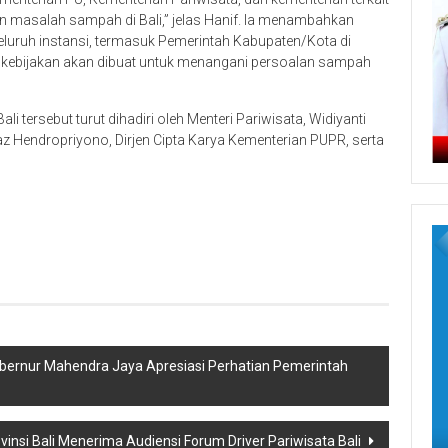
an masalah sampah di Bali,” jelas Hanif. Ia menambahkan
uruh instansi, termasuk Pemerintah Kabupaten/Kota di
 kebijakan akan dibuat untuk menangani persoalan sampah
tersebut turut dihadiri oleh Menteri Pariwisata, Widiyanti
az Hendropriyono, Dirjen Cipta Karya Kementerian PUPR, serta
Gubernur Mahendra Jaya Apresiasi Perhatian Pemerintah
insi Bali Menerima Audiensi Forum Driver Pariwisata Bali