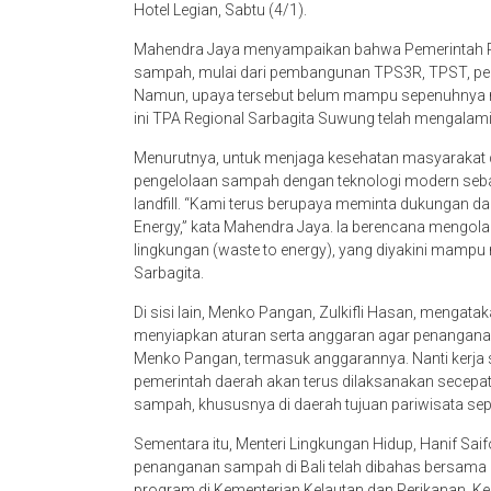
Hotel Legian, Sabtu (4/1).
Mahendra Jaya menyampaikan bahwa Pemerintah Pr
sampah, mulai dari pembangunan TPS3R, TPST, pem
Namun, upaya tersebut belum mampu sepenuhnya m
ini TPA Regional Sarbagita Suwung telah mengalami
Menurutnya, untuk menjaga kesehatan masyarakat dan
pengelolaan sampah dengan teknologi modern seb
landfill. “Kami terus berupaya meminta dukungan dari
Energy,” kata Mahendra Jaya. Ia berencana mengolah
lingkungan (waste to energy), yang diyakini mamp
Sarbagita.
Di sisi lain, Menko Pangan, Zulkifli Hasan, menga
menyiapkan aturan serta anggaran agar penanganan 
Menko Pangan, termasuk anggarannya. Nanti kerja s
pemerintah daerah akan terus dilaksanakan secepat-c
sampah, khususnya di daerah tujuan pariwisata sepert
Sementara itu, Menteri Lingkungan Hidup, Hanif Sa
penanganan sampah di Bali telah dibahas bersama k
program di Kementerian Kelautan dan Perikanan, Kem