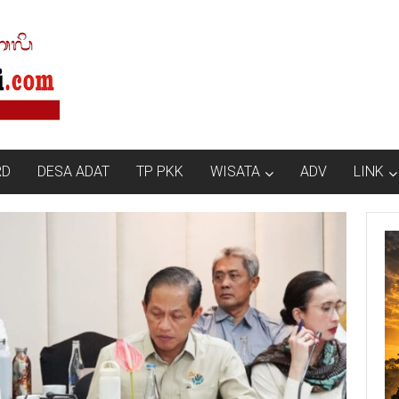
RD
DESA ADAT
TP PKK
WISATA
ADV
LINK