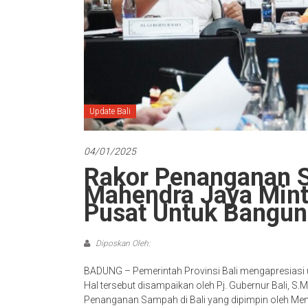
Update Bali
04/01/2025
Rakor Penanganan S
Mahendra Jaya Min
Pusat Untuk Bangun
Diposkan Oleh:
BADUNG – Pemerintah Provinsi Bali mengapresiasi
Hal tersebut disampaikan oleh Pj. Gubernur Bali, S
Penanganan Sampah di Bali yang dipimpin oleh Mente