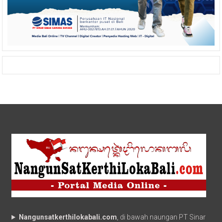
Nangunsatkerthilokabali.com
, di bawah naungan PT Sinar