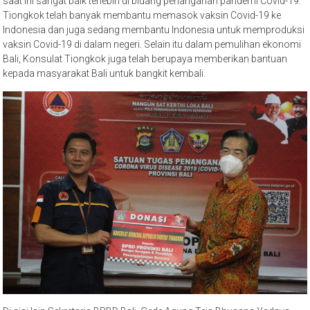
saat ini sangat baik terlebih di bidang penanganan pandemi Covid-19.
Tiongkok telah banyak membantu memasok vaksin Covid-19 ke
Indonesia dan juga sedang membantu Indonesia untuk memproduksi
vaksin Covid-19 di dalam negeri. Selain itu dalam pemulihan ekonomi
Bali, Konsulat Tiongkok juga telah berupaya memberikan bantuan
kepada masyarakat Bali untuk bangkit kembali.