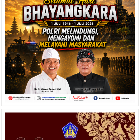
Sumber
Lewat
Aksi
Sosial
TP
PKK