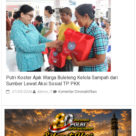
Kwarda
Bali
Selenggarakan
Orientasi
Pengurus
Masa
Bakti
2019
–
2020
Putri Koster Ajak Warga Buleleng Kelola Sampah dari
Sumber Lewat Aksi Sosial TP PKK
pada
07/03/2026
Admin_IT
Komentar Dinonaktifkan
Putri
Koster
Ajak
Warga
Buleleng
Kelola
Sampah
dari