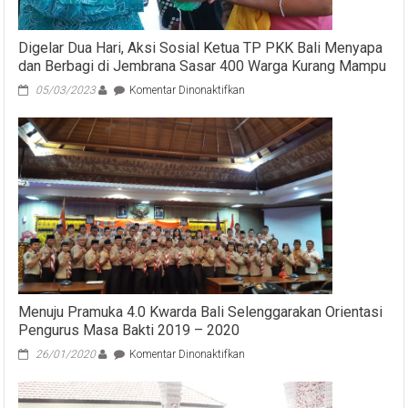
Digelar Dua Hari, Aksi Sosial Ketua TP PKK Bali Menyapa
dan Berbagi di Jembrana Sasar 400 Warga Kurang Mampu
pada
05/03/2023
Komentar Dinonaktifkan
Digelar
Dua
Hari,
Aksi
Sosial
Ketua
TP
PKK
Bali
Menyapa
dan
Berbagi
di
Menuju Pramuka 4.0 Kwarda Bali Selenggarakan Orientasi
Jembrana
Pengurus Masa Bakti 2019 – 2020
Sasar
400
pada
26/01/2020
Komentar Dinonaktifkan
Warga
Menuju
Kurang
Pramuka
Mampu
4.0