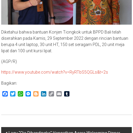
Diketahui bahwa bantuan Konjen Tiongkok untuk BPPD Bali telah
diserahkan pada Kamis, 29 September 2022 dengan rincian bantuan
berupa 4 unit laptop, 30 unit HT, 150 set seragam PDL, 20 unit meja
lipat dan 100 unit kursi lipat.
(AGP/R)
https://www.youtube.com/watch?v=RyRTbS5QGLs&t=2s
Bagikan:
Facebook
Twitter
WhatsApp
Messenger
Blogger
LinkedIn
Copy
Email
Tumblr
Link
Navigasi
Lagu “Ojo Dibandingke” Hangatkan Acara Welcoming Dinner