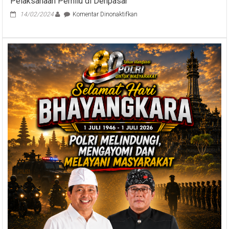
Pelaksanaan Pemilu di Denpasar
pada
14/02/2024
Komentar Dinonaktifkan
Pj.
Gubernur
Bersama
Forkopimda
Bali
Pantau
Pelaksanaan
Pemilu
di
Denpasar