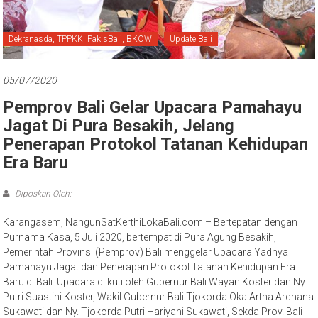
Bali
Dekranasda, TPPKK, PakisBali, BKOW
Update Bali
05/07/2020
Pemprov Bali Gelar Upacara Pamahayu
Jagat Di Pura Besakih, Jelang
Penerapan Protokol Tatanan Kehidupan
Era Baru
Diposkan Oleh:
Karangasem, NangunSatKerthiLokaBali.com – Bertepatan dengan
Purnama Kasa, 5 Juli 2020, bertempat di Pura Agung Besakih,
Pemerintah Provinsi (Pemprov) Bali menggelar Upacara Yadnya
Pamahayu Jagat dan Penerapan Protokol Tatanan Kehidupan Era
Baru di Bali. Upacara diikuti oleh Gubernur Bali Wayan Koster dan Ny.
Putri Suastini Koster, Wakil Gubernur Bali Tjokorda Oka Artha Ardhana
Sukawati dan Ny. Tjokorda Putri Hariyani Sukawati, Sekda Prov. Bali