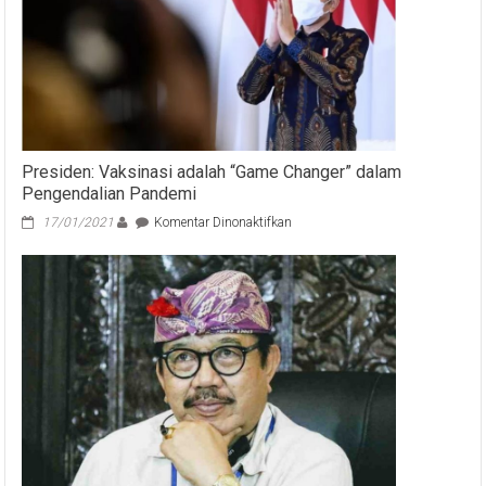
Presiden: Vaksinasi adalah “Game Changer” dalam
Pengendalian Pandemi
pada
17/01/2021
Komentar Dinonaktifkan
Presiden:
Vaksinasi
adalah
“Game
Changer”
dalam
Pengendalian
Pandemi