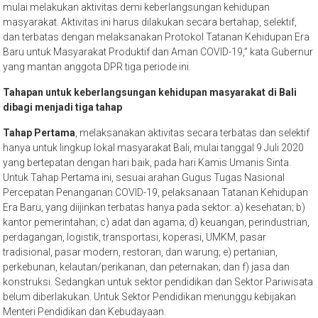
mulai melakukan aktivitas demi keberlangsungan kehidupan
masyarakat. Aktivitas ini harus dilakukan secara bertahap, selektif,
dan terbatas dengan melaksanakan Protokol Tatanan Kehidupan Era
Baru untuk Masyarakat Produktif dan Aman COVID-19,” kata Gubernur
yang mantan anggota DPR tiga periode ini.
Tahapan untuk keberlangsungan kehidupan masyarakat di Bali
dibagi menjadi tiga tahap
Tahap Pertama
, melaksanakan aktivitas secara terbatas dan selektif
hanya untuk lingkup lokal masyarakat Bali, mulai tanggal 9 Juli 2020
yang bertepatan dengan hari baik, pada hari Kamis Umanis Sinta.
Untuk Tahap Pertama ini, sesuai arahan Gugus Tugas Nasional
Percepatan Penanganan COVID-19, pelaksanaan Tatanan Kehidupan
Era Baru, yang diijinkan terbatas hanya pada sektor: a) kesehatan; b)
kantor pemerintahan; c) adat dan agama; d) keuangan, perindustrian,
perdagangan, logistik, transportasi, koperasi, UMKM, pasar
tradisional, pasar modern, restoran, dan warung; e) pertanian,
perkebunan, kelautan/perikanan, dan peternakan; dan f) jasa dan
konstruksi. Sedangkan untuk sektor pendidikan dan Sektor Pariwisata
belum diberlakukan. Untuk Sektor Pendidikan menunggu kebijakan
Menteri Pendidikan dan Kebudayaan.