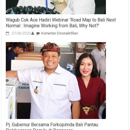
Wagub Cok Ace Hadiri Webinar ‘Road Map to Bali Next
Normal : Imagine Working from Bali, Why Not?’
pada
27/06/2020
Komentar Dinonaktifkan
Wagub
Cok
Ace
Hadiri
Webinar
‘Road
Map
to
Bali
Next
Normal
:
Imagine
Working
from
Bali,
Why
Pj. Gubernur Bersama Forkopimda Bali Pantau
Not?’