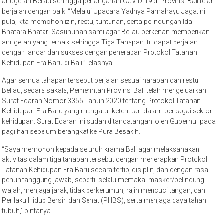
anugerah Beliau sehingga penanganan COVID-19 di Provinsi Bali telah
berjalan dengan baik. “Melalui Upacara Yadnya Pamahayu Jagatini
pula, kita memohon izin, restu, tuntunan, serta pelindungan Ida
Bhatara Bhatari Sasuhunan sami agar Beliau berkenan memberikan
anugerah yang terbaik sehingga Tiga Tahapan itu dapat berjalan
dengan lancar dan sukses dengan penerapan Protokol Tatanan
Kehidupan Era Baru di Bali,” jelasnya.
Agar semua tahapan tersebut berjalan sesuai harapan dan restu
Beliau, secara sakala, Pemerintah Provinsi Bali telah mengeluarkan
Surat Edaran Nomor 3355 Tahun 2020 tentang Protokol Tatanan
Kehidupan Era Baru yang mengatur ketentuan dalam berbagai sektor
kehidupan. Surat Edaran ini sudah ditandatangani oleh Gubernur pada
pagi hari sebelum berangkat ke Pura Besakih.
“Saya memohon kepada seluruh krama Bali agar melaksanakan
aktivitas dalam tiga tahapan tersebut dengan menerapkan Protokol
Tatanan Kehidupan Era Baru secara tertib, disiplin, dan dengan rasa
penuh tanggung jawab, seperti: selalu memakai masker/pelindung
wajah, menjaga jarak, tidak berkerumun, rajin mencuci tangan, dan
Perilaku Hidup Bersih dan Sehat (PHBS), serta menjaga daya tahan
tubuh,” pintanya.