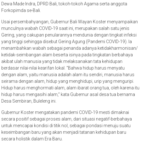
Dewa Made Indra, DPRD Bali, tokoh-tokoh Agama serta anggota
Forkopimda se-Bali.
Usai persembahyangan, Gubernur Bali Wayan Koster menyampaikan
munculnya wabah COVID-19 saat ini, merupakan salah satu jenis
Gering, yang cakupan penularannya mendunia dengan tingkat infeksi
yang tinggi sehingga disebut Gering Agung (Pandemi COVID-19). Ia
menambahkan wabah sebagai penanda adanya ketidakharmonisan/
ketidak-seimbangan alam beserta isinya pada tingkatan berbahaya
akibat ulah manusia yang tidak melaksanakan tata kehidupan
berdasar nilai-nilai kearifan lokal. “Bahwa hidup harus menyatu
dengan alam, yaitu manusia adalah alam itu sendiri, manusia harus
seirama dengan alam, hidup yang menghidupi, urip yang menguripi.
Hidup harus menghormati alam, alam ibarat orang tua, oleh karena itu
hidup harus mengasihi alam,” kata Gubernur asal desa tua bernama
Desa Sembiran, Buleleng ini.
Gubernur Koster mengatakan pandemi COVID-19 mesti dimaknai
secara positif sebagai proses alam, dari situasi negatif-berbahaya
untuk mencapai kondisi di titik nol, sebagai pondasi menuju suatu
keseimbangan baru yang akan menjadi tatanan kehidupan baru
secara holistik dalam Era Baru.