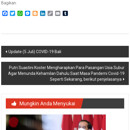
Bagikan:
Facebook
Twitter
WhatsApp
Messenger
Blogger
LinkedIn
Copy
Email
Tumblr
Link
Navigasi
Update (5 Juli) COVID-19 Bali
pos
Putri Suastini Koster Mengharapkan Para Pasangan Usia Subur
Agar Menunda Kehamilan Dahulu Saat Masa Pandemi Covid-19
Seperti Sekarang, berikut penjelasanya
Mungkin Anda Menyukai