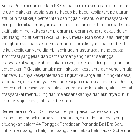
Bunda Putri menambahkan PKK sebagai mitra kerja dari pemerintah
terus melakukan sosialisasi terhadap berbagai kebijakan, peraturan
ataupun hasil kerja pemerintah sehingga diketahui oleh masyarakat.
Dengan demikian masyarakat menjadi paham dan turut berpartisipasi
aktif dalam menyukseskan program-program yang tercakup dalam
Visi Nangun Sat Kerthi Loka Bali. PKK melakukan sosialisasi dengan
menghadirkan para akademisi maupun praktisi yang paham betul
terkait kebijakan yang diambil sehingga masyarakat mendapatkan
informasi yang jelas dan pemahaman yang benar sehingga
masyarakat yang sejahtera akan terwujud sejalan dengan tujuan dari
pergerakan PKK yaitu untuk meningkatkan kesejahteraan yang dimulai
dari terwujudnya kesejahteraan di tingkat keluarga lalu di tingkat desa,
kabupaten, dan akhirnya terwujud kesejahteraan kita bersama. Di hulu,
pemerintah menyiapkan regulasi, rencana dan kebijakan, lalu di tengah
masyarakat mendukung dan melaksanakannya dan akhirnya di hilir
akan terwujud kesejahteraan bersama
Sementara itu Prof. Damriyasa menyampaikan bahwasannya
terdapat tiga aspek utama yaitu manusia, alam dan budaya yang
dituangkan dalam 44 Tonggak Peradaban Penanda Bali Era Baru
untuk membangun Bali, membangkitkan Taksu Bali. Bapak Gubernur