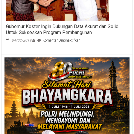
Terdampak
Gubernur Koster Ingin Dukungan Data Akurat dan Solid
Untuk Sukseskan Program Pembangunan
pada
04/02/2019
Komentar Dinonaktifkan
Gubernur
Koster
Ingin
Dukungan
Data
Akurat
dan
Solid
Untuk
Sukseskan
Program
Pembangunan