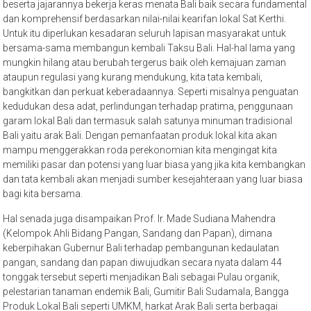
beserta jajarannya bekerja keras menata Bali baik secara fundamental
dan komprehensif berdasarkan nilai-nilai kearifan lokal Sat Kerthi.
Untuk itu diperlukan kesadaran seluruh lapisan masyarakat untuk
bersama-sama membangun kembali Taksu Bali. Hal-hal lama yang
mungkin hilang atau berubah tergerus baik oleh kemajuan zaman
ataupun regulasi yang kurang mendukung, kita tata kembali,
bangkitkan dan perkuat keberadaannya. Seperti misalnya penguatan
kedudukan desa adat, perlindungan terhadap pratima, penggunaan
garam lokal Bali dan termasuk salah satunya minuman tradisional
Bali yaitu arak Bali. Dengan pemanfaatan produk lokal kita akan
mampu menggerakkan roda perekonomian kita mengingat kita
memiliki pasar dan potensi yang luar biasa yang jika kita kembangkan
dan tata kembali akan menjadi sumber kesejahteraan yang luar biasa
bagi kita bersama.
Hal senada juga disampaikan Prof. Ir. Made Sudiana Mahendra
(Kelompok Ahli Bidang Pangan, Sandang dan Papan), dimana
keberpihakan Gubernur Bali terhadap pembangunan kedaulatan
pangan, sandang dan papan diwujudkan secara nyata dalam 44
tonggak tersebut seperti menjadikan Bali sebagai Pulau organik,
pelestarian tanaman endemik Bali, Gumitir Bali Sudamala, Bangga
Produk Lokal Bali seperti UMKM, harkat Arak Bali serta berbagai