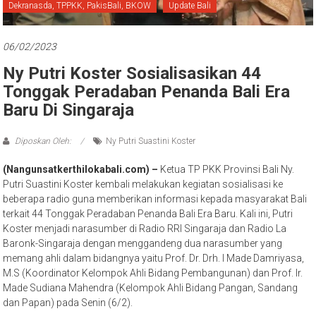
Bali
Dekranasda, TPPKK, PakisBali, BKOW
Update Bali
06/02/2023
Ny Putri Koster Sosialisasikan 44
Tonggak Peradaban Penanda Bali Era
Baru Di Singaraja
Diposkan Oleh:
Ny Putri Suastini Koster
(Nangunsatkerthilokabali.com) –
Ketua TP PKK Provinsi Bali Ny.
Putri Suastini Koster kembali melakukan kegiatan sosialisasi ke
beberapa radio guna memberikan informasi kepada masyarakat Bali
terkait 44 Tonggak Peradaban Penanda Bali Era Baru. Kali ini, Putri
Koster menjadi narasumber di Radio RRI Singaraja dan Radio La
Baronk-Singaraja dengan menggandeng dua narasumber yang
memang ahli dalam bidangnya yaitu Prof. Dr. Drh. I Made Damriyasa,
M.S (Koordinator Kelompok Ahli Bidang Pembangunan) dan Prof. Ir.
Made Sudiana Mahendra (Kelompok Ahli Bidang Pangan, Sandang
dan Papan) pada Senin (6/2).