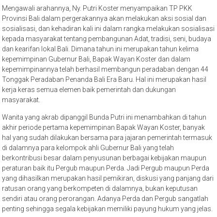
Mengawali arahannya, Ny. Putri Koster menyampaikan TP PKK
Provinsi Bali dalam pergerakannya akan melakukan aksi sosial dan
sosialisasi, dan kehadiran kali ini dalam rangka melakukan sosialisasi
kepada masyarakat tentang pembangunan Adat, tradisi, seni, budaya
dan kearifan lokal Bali. Dimana tahun ini merupakan tahun kelima
kepemimpinan Gubernur Bali, Bapak Wayan Koster dan dalam
kepemimpinannya telah berhasil membangun peradaban dengan 44
Tonggak Peradaban Penanda Bali Era Baru. Hal ini merupakan hasil
kerja keras semua elemen baik pemerintah dan dukungan
masyarakat.
Wanita yang akrab dipanggil Bunda Putri ini menambahkan di tahun
akhir periode pertama kepemimpinan Bapak Wayan Koster, banyak
hal yang sudah dilakukan bersama para jajaran pemerintah termasuk
di dalamnya para kelompok ahli Gubernur Bali yang telah
berkontribusi besar dalam penyusunan berbagai kebijakan maupun
peraturan baik itu Pergub maupun Perda. Jadi Pergub maupun Perda
yang dihasilkan merupakan hasil pemikiran, diskusi yang panjang dari
ratusan orang yang berkompeten di dalamnya, bukan keputusan
sendiri atau orang perorangan. Adanya Perda dan Pergub sangatlah
penting sehingga segala kebijakan memiliki payung hukum yang jelas.