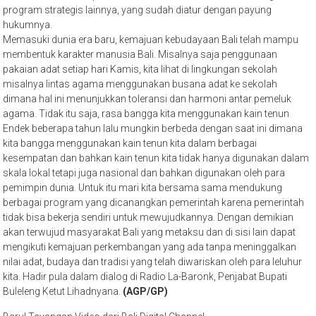
program strategis lainnya, yang sudah diatur dengan payung
hukumnya.
Memasuki dunia era baru, kemajuan kebudayaan Bali telah mampu
membentuk karakter manusia Bali. Misalnya saja penggunaan
pakaian adat setiap hari Kamis, kita lihat di lingkungan sekolah
misalnya lintas agama menggunakan busana adat ke sekolah
dimana hal ini menunjukkan toleransi dan harmoni antar pemeluk
agama. Tidak itu saja, rasa bangga kita menggunakan kain tenun
Endek beberapa tahun lalu mungkin berbeda dengan saat ini dimana
kita bangga menggunakan kain tenun kita dalam berbagai
kesempatan dan bahkan kain tenun kita tidak hanya digunakan dalam
skala lokal tetapi juga nasional dan bahkan digunakan oleh para
pemimpin dunia. Untuk itu mari kita bersama sama mendukung
berbagai program yang dicanangkan pemerintah karena pemerintah
tidak bisa bekerja sendiri untuk mewujudkannya. Dengan demikian
akan terwujud masyarakat Bali yang metaksu dan di sisi lain dapat
mengikuti kemajuan perkembangan yang ada tanpa meninggalkan
nilai adat, budaya dan tradisi yang telah diwariskan oleh para leluhur
kita. Hadir pula dalam dialog di Radio La-Baronk, Penjabat Bupati
Buleleng Ketut Lihadnyana.
(AGP/GP)