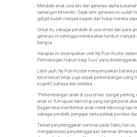
Mendidik anak usia dini dari generasi alpha bukanl
tantangan tersendiri. Sejak lahir generasi ini suda
gatget sudah menjadi bagian dari hidup mereka sep
Untuk itu, sebagai pendidik di usia emas dari para g
generasi ini sehingga mereka akan tumbuh menjadi 
bangsa.
Harapan ini disampaikan oleh Ny Putri Koster dal
Perlindungan Hukum bagi Guru’ yang diselenggarakan
Lebih jauh, Ny Putri Koster menyampaikan bahwa 
kecerdasan tetapi juga aspek perkembangan yang men
kognitif, bahasa dan estetika.
“Perkembangan anak di usia emas sangat penting, 
anak ini. Kemajuan teknologi yang sangat pesat ak
Bagaimana membentuk anak melek teknologi tapi tet
sebagai pendidik, pengajar serta peletak pondasi da
Terkait penyelenggaran seminar pada Sabtu hari ini,
mengapresiasi penyelenggaraan seminar dimana de