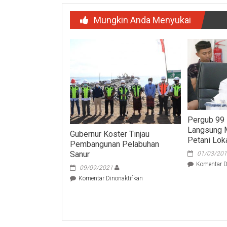
Mungkin Anda Menyukai
Pergub 99 
Langsung 
Gubernur Koster Tinjau
Petani Lok
Pembangunan Pelabuhan
Sanur
01/03/20
Komentar D
09/09/2021
pada
Komentar Dinonaktifkan
Gubernur
Koster
Tinjau
Pembangunan
Pelabuhan