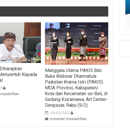
Diharapkan
Manggala Utama PAKIS Bali
Menyentuh Kepada
Buka Webinar Dharmatula
al
Paiketan Krama Istri (PAKIS)
MDA Provinsi, Kabupaten/
19
Kota dan Kecamatan se-Bali, di
pada
inonaktifkan
Gedung Ksirarnawa, Art Center-
Pergub
99
Denpasar, Rabu (9/2).
Diharapkan
09/02/2022
Langsung
pada
Komentar Dinonaktifkan
Menyentuh
Manggala
Kepada
Utama