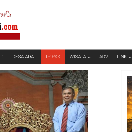
RD
DESA ADAT
TP PKK
WISATA
ADV
LINK