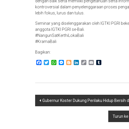
dengan baik serta memiliki pengetahuan serta inf
kontroversial dalam penyelenggaraan proses penga
lebih fokus, lurus dan tulus.
Seminar yang diselenggarakan oleh IGTKI PGRI bekerj
anggota IGTKI PGRI se-Bali.
#NangunSatKerthiLokaBali
#KramaBali
Bagikan:
Facebook
Twitter
WhatsApp
Messenger
Blogger
LinkedIn
Copy
Email
Tumblr
Link
Navigasi
Gubernur Koster Dukung Perilaku Hidup Bersih 
pos
Turun ke