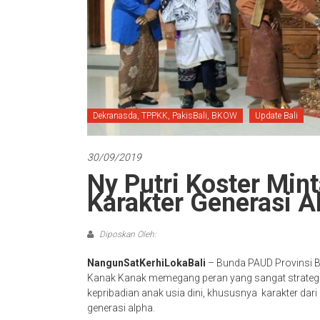
Dekranasda, TPPKK, PakisBali, BKOW
Update Bali
30/09/2019
Ny Putri Koster Min
Karakter Generasi A
Diposkan Oleh:
NangunSatKerhiLokaBali
– Bunda PAUD Provinsi B
Kanak Kanak memegang peran yang sangat strate
kepribadian anak usia dini, khususnya karakter dari 
generasi alpha.