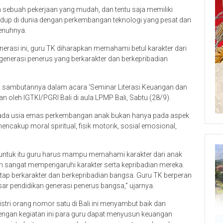
ah sebuah pekerjaan yang mudah, dan tentu saja memiliki
h hidup di dunia dengan perkembangan teknologi yang pesat dan
enuhnya.
enerasi ini, guru TK diharapkan memahami betul karakter dari
generasi penerus yang berkarakter dan berkepribadian
am sambutannya dalam acara ‘Seminar Literasi Keuangan dan
 oleh IGTKI/PGRI Bali di aula LPMP Bali, Sabtu (28/9).
pada usia emas perkembangan anak bukan hanya pada aspek
cakup moral spiritual, fisik motorik, sosial emosional,
untuk itu guru harus mampu memahami karakter dari anak
an sangat mempengaruhi karakter serta kepribadian mereka.
ap berkarakter dan berkepribadian bangsa. Guru TK berperan
sar pendidikan generasi penerus bangsa,” ujarnya.
 istri orang nomor satu di Bali ini menyambut baik dan
ngan kegiatan ini para guru dapat menyusun keuangan