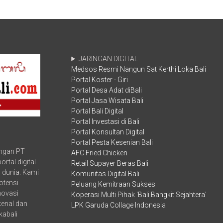
Petani
PAKIS
Lokal
Bali
Buka
Webinar
Dharmatula
Paiketan
JARINGAN DIGITAL
Krama
Medsos Resmi Nangun Sat Kerthi Loka Bali
Istri
Portal Koster - Giri
(PAKIS)
MDA
Portal Desa Adat diBali
Provinsi,
Portal Jasa Wisata Bali
Kabupaten/
Portal Bali Digital
Kota
Portal Investasi di Bali
dan
Portal Konsultan Digital
Kecamatan
Portal Pesta Kesenian Bali
se-
ungan PT
Bali,
AFC Fried Chicken
di
rtal digital
Retail Supayer Beras Bali
Gedung
 dunia. Kami
Komunitas Digital Bali
Ksirarnawa,
otensi
Peluang Kemitraan Sukses
Art
inovasi
Koperasi Multi Pihak 'Bali Bangkit Sejahtera'
Center-
kenal dan
LPK Garuda Collage Indonesia
Denpasar,
kabali
Rabu
(9/2).