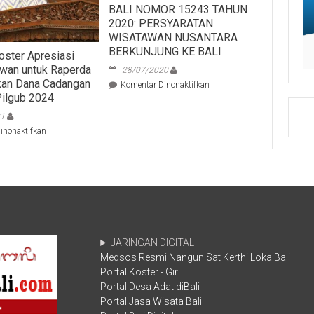
BALI NOMOR 15243 TAHUN
2020: PERSYARATAN
WISATAWAN NUSANTARA
BERKUNJUNG KE BALI
oster Apresiasi
Dewan untuk Raperda
28/07/2020
an Dana Cadangan
pada
Komentar Dinonaktifkan
Pilgub 2024
SURAT
EDARAN
21
GUBERNUR
pada
inonaktifkan
BALI
Gubernur
NOMOR
Koster
15243
Apresiasi
TAHUN
Inisiatif
2020:
Dewan
PERSYARATAN
untuk
WISATAWAN
Raperda
NUSANTARA
Pembentukan
BERKUNJUNG
JARINGAN DIGITAL
Dana
KE
Cadangan
Medsos Resmi Nangun Sat Kerthi Loka Bali
BALI
Pileg
Portal Koster - Giri
dan
Portal Desa Adat diBali
Pilgub
Portal Jasa Wisata Bali
2024