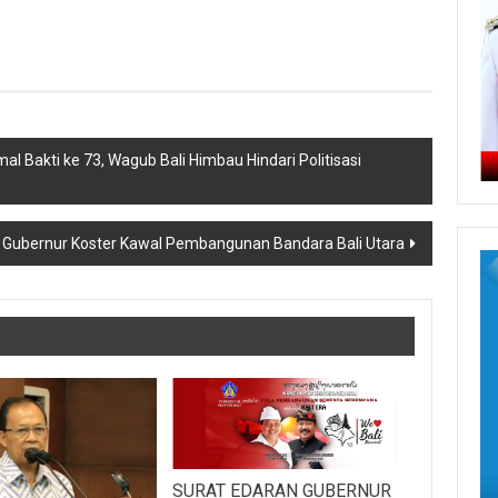
Bakti ke 73, Wagub Bali Himbau Hindari Politisasi
 Gubernur Koster Kawal Pembangunan Bandara Bali Utara
SURAT EDARAN GUBERNUR