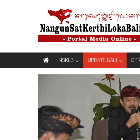
Lompat
Nangun
ke
konten
Sat
Kerthi
Loka
Bali
NSKLB
UPDATE BALI
DP
Nangun
Sat
Kerthi
Loka
Bali