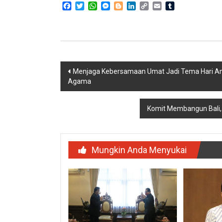
Facebook
Twitter
WhatsApp
Messenger
Blogger
LinkedIn
Copy
Email
Tumblr
Link
Navigasi
Menjaga Kebersamaan Umat Jadi Tema Hari Amal 
Agama
pos
Komit Membangun Bali,
Mungkin Anda Menyukai