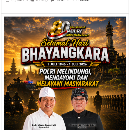
Pandangan
Umum
Fraksi-
Fraksi
terhadap
Raperda
Provinsi
Bali
diusulkan
dalam
Rapat
Paripurna
ke-
12
DPRD
Provinsi
Bali