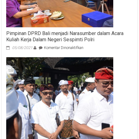
Pimpinan DPRD Bali menjadi Narasumber dalam Acara
Kuliah Kerja Dalam Negeri Sespimti Polri
pada
05/08/2021
Komentar Dinonaktifkan
Pimpinan
DPRD
Bali
menjadi
Narasumber
dalam
Acara
Kuliah
Kerja
Dalam
Negeri
Sespimti
Polri