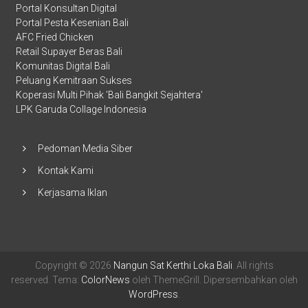
Portal Konsultan Digital
Portal Pesta Kesenian Bali
AFC Fried Chicken
Retail Supayer Beras Bali
Komunitas Digital Bali
Peluang Kemitraan Sukses
Koperasi Multi Pihak 'Bali Bangkit Sejahtera'
LPK Garuda Collage Indonesia
Pedoman Media Siber
Kontak Kami
Kerjasama Iklan
Copyright © 2026
Nangun Sat Kerthi Loka Bali
. All rights
reserved. Tema:
ColorNews
oleh ThemeGrill. Dipersembahkan oleh
WordPress
.