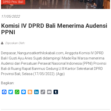
Bali
DPRD Prov. Bali
17/05/2022
Komisi IV DPRD Bali Menerima Audensi
PPNI
Diposkan Oleh:
Denpasar, Nangunsatkerthilokabali.com, Anggota Komisi IV DPRD
Bali I Gusti Ayu Aries Sujati didampingi I Made Rai Warsa menerima
Audensi dari Persatuan Perawat Nasional Indonesia (PPNI) Provinsi
Bali di Ruang Rapat Banmus Gedung Lt III Kantor Sekretariat DPRD
Provinsi Bali, Selasa (17/05/2022). (Agp)
Bagikan:
Facebook
Twitter
WhatsApp
Messenger
Blogger
LinkedIn
Copy
Email
Tumblr
Link