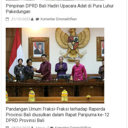
Pimpinan DPRD Bali Hadiri Upacara Adat di Pura Luhur
Pakedungan
pada
21/10/2023
Komentar Dinonaktifkan
Pimpinan
DPRD
Bali
Hadiri
Upacara
Adat
di
Pura
Luhur
Pakedungan
Pandangan Umum Fraksi-Fraksi terhadap Raperda
Provinsi Bali diusulkan dalam Rapat Paripurna ke-12
DPRD Provinsi Bali
pada
08/04/2025
Admin_IT
Komentar Dinonaktifkan