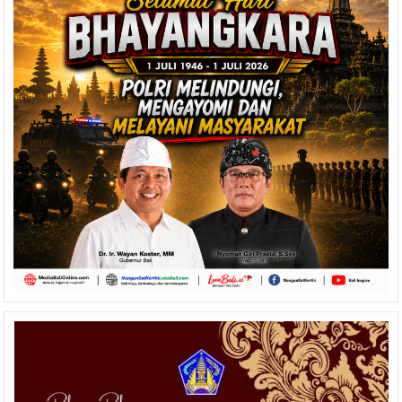
Sebagai
Anggota
PAW
DPRD
Bali