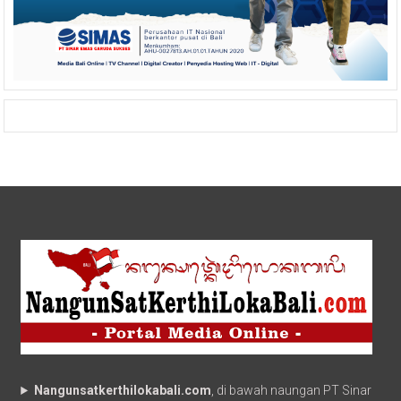
Nangunsatkerthilokabali.com
, di bawah naungan PT Sinar