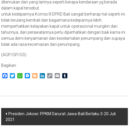
ditemukan dan yang lainnya seperti berapa kendaraan yg berada
dalam kapal tersebut.
untuk kedepannya Komisi III DPRD Bali sangat berharap hal seperti ini
tidak terulang kembali dan bagaimana kedepannya lebih
memperhatikan kelayakan kapal untuk operasional mungkin dari
tahunnya, dari perawatannya perlu diperhatikan dengan baik karna ini
semua demi kenyamanan dan keselamatan penumpang dan supaya
tidak ada rasa kecemasan dari penumpang.
(AGP/GP/GS)
Bagikan:
Facebook
Twitter
WhatsApp
Messenger
Blogger
LinkedIn
Copy
Email
Tumblr
Link
Navigasi
Presiden Jokowi: PPKM Darurat Jawa-Bali Berlaku 3-20 Juli
2021
pos