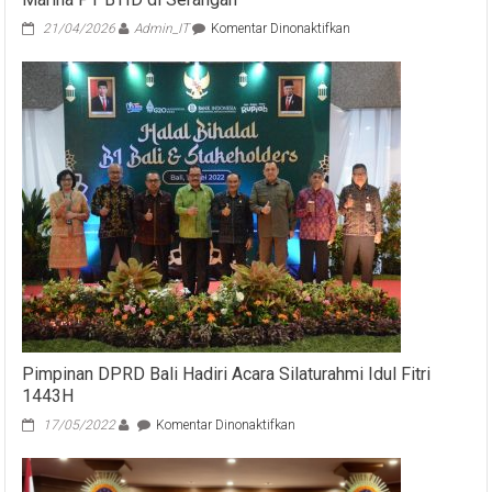
pada
21/04/2026
Admin_IT
Komentar Dinonaktifkan
Pansus
TRAP
DPRD
Bali
Hentikan
Sementara
Proyek
Marina
PT
BTID
di
Serangan
Pimpinan DPRD Bali Hadiri Acara Silaturahmi Idul Fitri
1443H
pada
17/05/2022
Komentar Dinonaktifkan
Pimpinan
DPRD
Bali