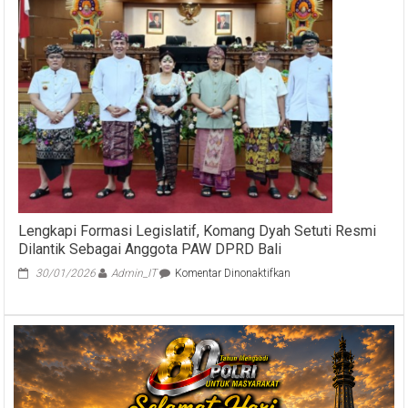
Hadiri
Acara
Silaturahmi
Idul
Fitri
1443H
Lengkapi Formasi Legislatif, Komang Dyah Setuti Resmi
Dilantik Sebagai Anggota PAW DPRD Bali
pada
30/01/2026
Admin_IT
Komentar Dinonaktifkan
Lengkapi
Formasi
Legislatif,
Komang
Dyah
Setuti
Resmi
Dilantik