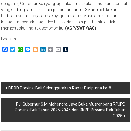
dengan Pj Gubernur Bali yang juga akan melakukan tindakan atas hal
yang sedang ramai menjadi perbincangan ini. Selain melakukan
tindakan secara tegas, pihaknya juga akan melakukan imbauan
kepada masyarakat agar lebih bijak dan lebih patuh untuk tidak
mementaskan hal tak senonoh itu.
(AGP/SWP/YAQ)
Bagikan:
Facebook
Twitter
WhatsApp
Messenger
Blogger
LinkedIn
Copy
Email
Tumblr
Link
Navigasi
DPRD Provinsi Bali Selenggarakan Rapat Paripurna ke-8
pos
PJ. Gubernur S.M Mahendra Jaya Buka Musrenbang RPJPD
Provinsi Bali Tahun 2025-2045 dan RKPD Provinsi Bali Tahun
2025