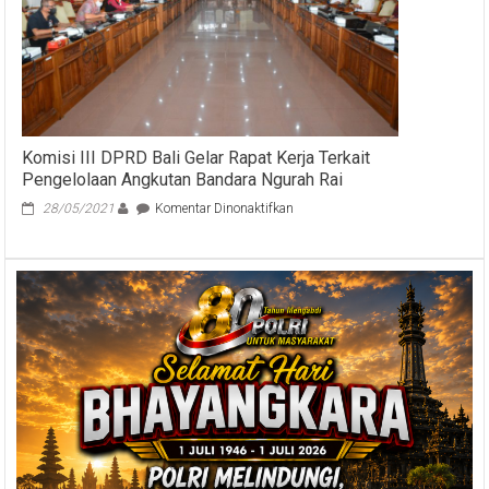
Banggar
DPR
RI
Komisi III DPRD Bali Gelar Rapat Kerja Terkait
Pengelolaan Angkutan Bandara Ngurah Rai
pada
28/05/2021
Komentar Dinonaktifkan
Komisi
III
DPRD
Bali
Gelar
Rapat
Kerja
Terkait
Pengelolaan
Angkutan
Bandara
Ngurah
Rai