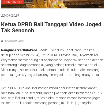
Bali
DPRD Prov. Bali
22/04/2024
Ketua DPRD Bali Tanggapi Video Joged
Tak Senonoh
Diposkan Oleh:
Nangunsatkerthilokabali.com
– Sebelum Rapat Paripurna ke-8
ditutup pada Senin(22/04), Ketua DPRD Provinsi Bali, I Nyoman Adi
Wiryatama menyinggung persoalan video Joged tak senonoh dengan
seseorang diduga pemangku, yang sedang ramai di media sosial.
Menurutnya, hal tersebut tidak pantas untuk dilakukan oleh seorang
pemuka agama yang seharusnya menjadi contoh bagi masyarakat
luas.
Ketua DPRD Provinsi Bali menghimbau agar instansi terkait dapat
menindaklanjuti hal tersebut, karena jika tidak, akan berdampak buruk
bagi citra Bali itu sendiri, terlebih oknum yang menari bersama joged
tak senonoh itu adalah seorang pemangku. Hal ini juga sejalan