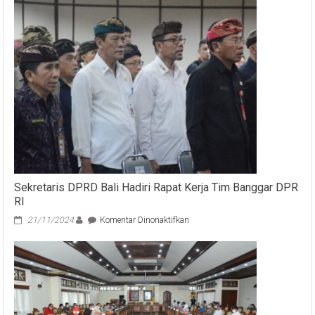
ke
–
42
DPRD
Bali
Bahas
Dua
Raperda
Bersama
Pj
Gubernur
Bali
Sekretaris DPRD Bali Hadiri Rapat Kerja Tim Banggar DPR
RI
pada
21/11/2024
Komentar Dinonaktifkan
Sekretaris
DPRD
Bali
Hadiri
Rapat
Kerja
Tim