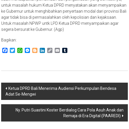
untuk masalah hukum Ketua DPRD menyatakan akan menyampaikan
ke Gubernur untuk menghibahkan penyertaan modal dari provinsi Bali
agar tidak bisa di permasalahkan oleh kepolisian dan kejaksaan.
Untuk masalah NPWP untk LPD Ketua DPRD menyampaikan agar
segera bersurat ke Gubernur. (Agp)
Bagikan:
Facebook
Twitter
WhatsApp
Messenger
Blogger
LinkedIn
Copy
Email
Tumblr
Link
Navigasi
Ketua DPRD Bali Menerima Audiensi Perkumpulan Bendesa
Adat Se-Mengwi
pos
Ny. Putri Suastini Koster Berdialog Cara Pola Asuh Anak dan
Remaja di Era Digital (PAAREDI)