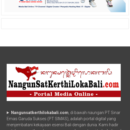
Nangunsatkerthilokabali.com
, di bawah naungan PT Sinar
Emas Garuda Sukses (PT SIMAS), adalah portal digital yang
menjembatani kekayaan esensi Bali dengan dunia. Kami hadir