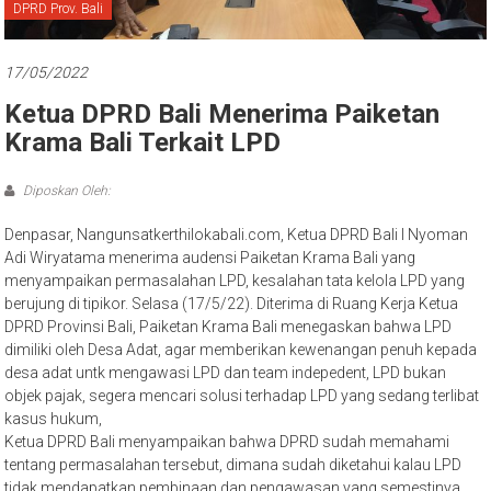
Bali
DPRD Prov. Bali
17/05/2022
Ketua DPRD Bali Menerima Paiketan
Krama Bali Terkait LPD
Diposkan Oleh:
Denpasar, Nangunsatkerthilokabali.com, Ketua DPRD Bali I Nyoman
Adi Wiryatama menerima audensi Paiketan Krama Bali yang
menyampaikan permasalahan LPD, kesalahan tata kelola LPD yang
berujung di tipikor. Selasa (17/5/22). Diterima di Ruang Kerja Ketua
DPRD Provinsi Bali, Paiketan Krama Bali menegaskan bahwa LPD
dimiliki oleh Desa Adat, agar memberikan kewenangan penuh kepada
desa adat untk mengawasi LPD dan team indepedent, LPD bukan
objek pajak, segera mencari solusi terhadap LPD yang sedang terlibat
kasus hukum,
Ketua DPRD Bali menyampaikan bahwa DPRD sudah memahami
tentang permasalahan tersebut, dimana sudah diketahui kalau LPD
tidak mendapatkan pembinaan dan pengawasan yang semestinya,