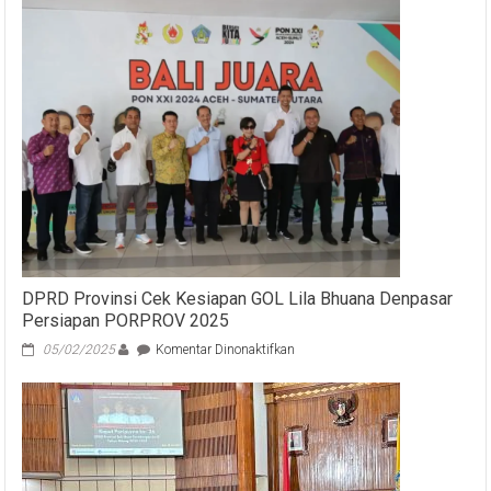
Bali
Ngaturang
Sembah,
Karya
Agung
Pura
Bukit
Buluh,
Desa
Adat
Gunaksa
DPRD Provinsi Cek Kesiapan GOL Lila Bhuana Denpasar
Persiapan PORPROV 2025
pada
05/02/2025
Komentar Dinonaktifkan
DPRD
Provinsi
Cek
Kesiapan
GOL
Lila
Bhuana