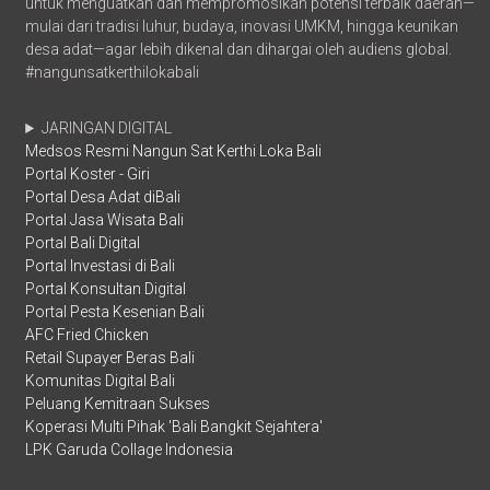
untuk menguatkan dan mempromosikan potensi terbaik daerah—
mulai dari tradisi luhur, budaya, inovasi UMKM, hingga keunikan
desa adat—agar lebih dikenal dan dihargai oleh audiens global.
#nangunsatkerthilokabali
JARINGAN DIGITAL
Medsos Resmi Nangun Sat Kerthi Loka Bali
Portal Koster - Giri
Portal Desa Adat diBali
Portal Jasa Wisata Bali
Portal Bali Digital
Portal Investasi di Bali
Portal Konsultan Digital
Portal Pesta Kesenian Bali
AFC Fried Chicken
Retail Supayer Beras Bali
Komunitas Digital Bali
Peluang Kemitraan Sukses
Koperasi Multi Pihak 'Bali Bangkit Sejahtera'
LPK Garuda Collage Indonesia