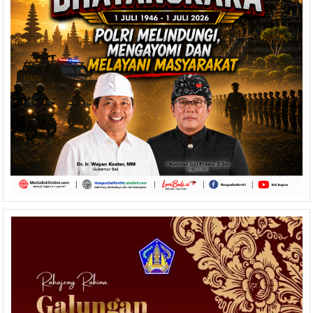
Koster
Prioritas
Program
Kepentingan
Publik