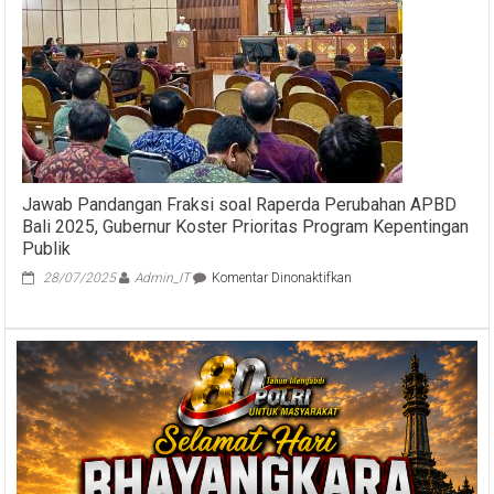
Denpasar
Persiapan
PORPROV
2025
Jawab Pandangan Fraksi soal Raperda Perubahan APBD
Bali 2025, Gubernur Koster Prioritas Program Kepentingan
Publik
pada
28/07/2025
Admin_IT
Komentar Dinonaktifkan
Jawab
Pandangan
Fraksi
soal
Raperda
Perubahan
APBD
Bali
2025,
Gubernur